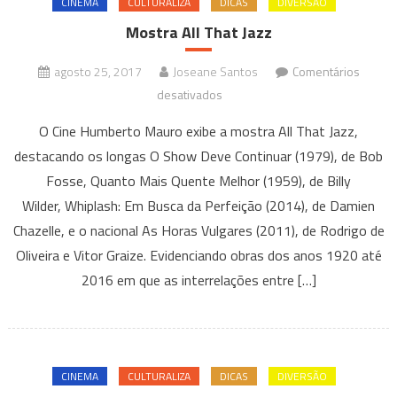
CINEMA
CULTURALIZA
DICAS
DIVERSÃO
Mostra All That Jazz
agosto 25, 2017
Joseane Santos
Comentários
em
desativados
Mostra
O Cine Humberto Mauro exibe a mostra All That Jazz,
All
destacando os longas O Show Deve Continuar (1979), de Bob
That
Fosse, Quanto Mais Quente Melhor (1959), de Billy
Jazz
Wilder, Whiplash: Em Busca da Perfeição (2014), de Damien
Chazelle, e o nacional As Horas Vulgares (2011), de Rodrigo de
Oliveira e Vitor Graize. Evidenciando obras dos anos 1920 até
2016 em que as interrelações entre […]
CINEMA
CULTURALIZA
DICAS
DIVERSÃO