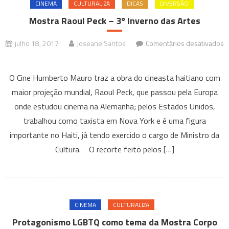
CINEMA
CULTURALIZA
DICAS
DIVERSÃO
Mostra Raoul Peck – 3º Inverno das Artes
julho 18, 2017
Joseane Santos
Comentários desativados
em
Mostra
O Cine Humberto Mauro traz a obra do cineasta haitiano com
Raoul
maior projeção mundial, Raoul Peck, que passou pela Europa
Peck
onde estudou cinema na Alemanha; pelos Estados Unidos,
–
trabalhou como taxista em Nova York e é uma figura
3º
Inverno
importante no Haiti, já tendo exercido o cargo de Ministro da
das
Cultura. O recorte feito pelos […]
Artes
CINEMA
CULTURALIZA
Protagonismo LGBTQ como tema da Mostra Corpo