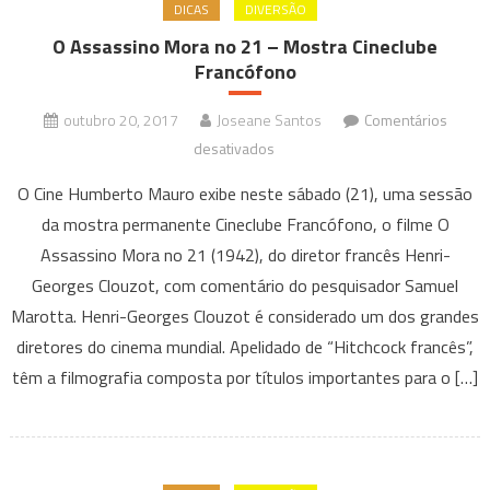
DICAS
DIVERSÃO
O Assassino Mora no 21 – Mostra Cineclube
Francófono
outubro 20, 2017
Joseane Santos
Comentários
em
desativados
O
O Cine Humberto Mauro exibe neste sábado (21), uma sessão
Assassino
da mostra permanente Cineclube Francófono, o filme O
Mora
Assassino Mora no 21 (1942), do diretor francês Henri-
no
Georges Clouzot, com comentário do pesquisador Samuel
21
–
Marotta. Henri-Georges Clouzot é considerado um dos grandes
Mostra
diretores do cinema mundial. Apelidado de “Hitchcock francês”,
Cineclube
têm a filmografia composta por títulos importantes para o […]
Francófono