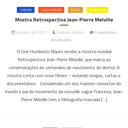
CINEMA
CULTURALIZA
DICAS
DIVERSÃO
Mostra Retrospectiva Jean-Pierre Melville
outubro 30, 2017
Joseane Santos
Comentários
em
desativados
Mostra
O Cine Humberto Mauro recebe a mostra mundial
Retrospectiva
Retrospectiva Jean-Pierre Melville, que marca as
Jean-
comemorações do centenário de nascimento do diretor. A
Pierre
mostra conta com nove filmes – incluindo longas, curtas e
Melville
documentários. Considerado um dos maiores cineastas do
mundo e pai do movimento da nouvelle vague francesa, Jean-
Pierre Melville tem a filmografia marcada […]