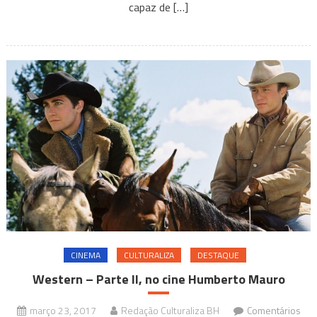
pornochanchada
capaz de […]
CINEMA
CULTURALIZA
DESTAQUE
Western – Parte II, no cine Humberto Mauro
março 23, 2017
Redação Culturaliza BH
Comentários