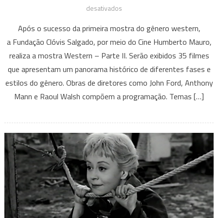
em
desativados
Western
Após o sucesso da primeira mostra do gênero western,
–
a Fundação Clóvis Salgado, por meio do Cine Humberto Mauro,
Parte
realiza a mostra Western – Parte II. Serão exibidos 35 filmes
II,
que apresentam um panorama histórico de diferentes fases e
no
cine
estilos do gênero. Obras de diretores como John Ford, Anthony
Humberto
Mann e Raoul Walsh compõem a programação. Temas […]
Mauro