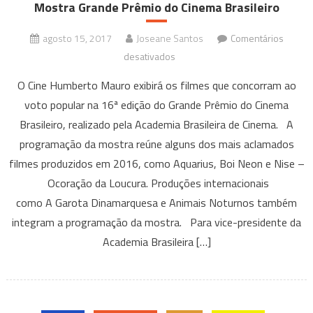
Mostra Grande Prêmio do Cinema Brasileiro
agosto 15, 2017
Joseane Santos
Comentários
em
desativados
Mostra
O Cine Humberto Mauro exibirá os filmes que concorram ao
Grande
voto popular na 16ª edição do Grande Prêmio do Cinema
Prêmio
Brasileiro, realizado pela Academia Brasileira de Cinema. A
do
programação da mostra reúne alguns dos mais aclamados
Cinema
Brasileiro
filmes produzidos em 2016, como Aquarius, Boi Neon e Nise –
Ocoração da Loucura. Produções internacionais
como A Garota Dinamarquesa e Animais Noturnos também
integram a programação da mostra. Para vice-presidente da
Academia Brasileira […]