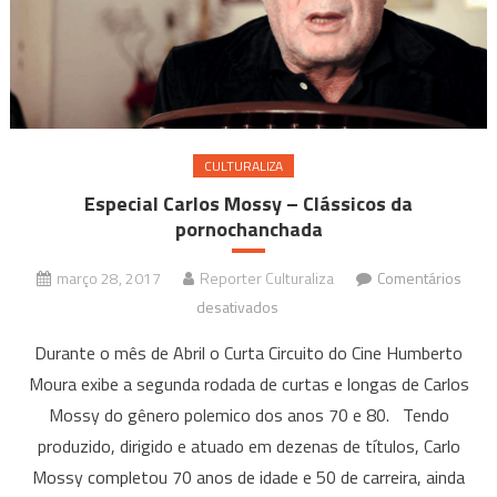
CULTURALIZA
Especial Carlos Mossy – Clássicos da
pornochanchada
março 28, 2017
Reporter Culturaliza
Comentários
em
desativados
Especial
Durante o mês de Abril o Curta Circuito do Cine Humberto
Carlos
Moura exibe a segunda rodada de curtas e longas de Carlos
Mossy
Mossy do gênero polemico dos anos 70 e 80. Tendo
–
produzido, dirigido e atuado em dezenas de títulos, Carlo
Clássicos
da
Mossy completou 70 anos de idade e 50 de carreira, ainda