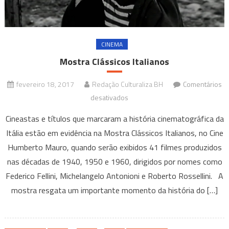
CINEMA
Mostra Clássicos Italianos
fevereiro 18, 2017
Redação Culturaliza BH
Comentários
em
desativados
Mostra
Cineastas e títulos que marcaram a história cinematográfica da
Clássicos
Itália estão em evidência na Mostra Clássicos Italianos, no Cine
Italianos
Humberto Mauro, quando serão exibidos 41 filmes produzidos
nas décadas de 1940, 1950 e 1960, dirigidos por nomes como
Federico Fellini, Michelangelo Antonioni e Roberto Rossellini. A
mostra resgata um importante momento da história do […]