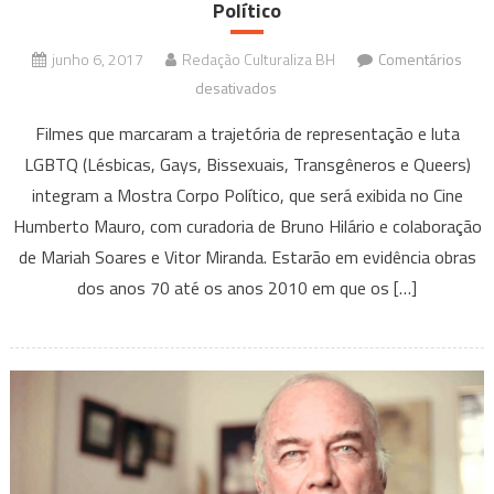
Político
junho 6, 2017
Redação Culturaliza BH
Comentários
em
desativados
Protagonismo
Filmes que marcaram a trajetória de representação e luta
LGBTQ
LGBTQ (Lésbicas, Gays, Bissexuais, Transgêneros e Queers)
como
integram a Mostra Corpo Político, que será exibida no Cine
tema
Humberto Mauro, com curadoria de Bruno Hilário e colaboração
da
Mostra
de Mariah Soares e Vitor Miranda. Estarão em evidência obras
Corpo
dos anos 70 até os anos 2010 em que os […]
Político