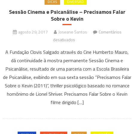
DICAS
DIVERSÃO
Sessão Cinema e Psicanálise – Precisamos Falar
Sobre o Kevin
agosto 29, 2017
Joseane Santos
Comentários
em
desativados
Sessão
A Fundação Clovis Salgado através do Cine Humberto Mauro,
Cinema
dá continuidade à mostra permanente Sessão Cinema e
e
Psicanálise, resultado de uma parceria com a Escola Brasileira
Psicanálise
de Psicanálise, exibindo em sua sexta sessão “Precisamos Falar
–
Precisamos
Sobre o Kevin (2011)”, thriller psicológico baseado no romance
Falar
homônimo de Lionel Shriver. Precisamos Falar Sobre o Kevin
Sobre
filme dirigido […]
o
Kevin