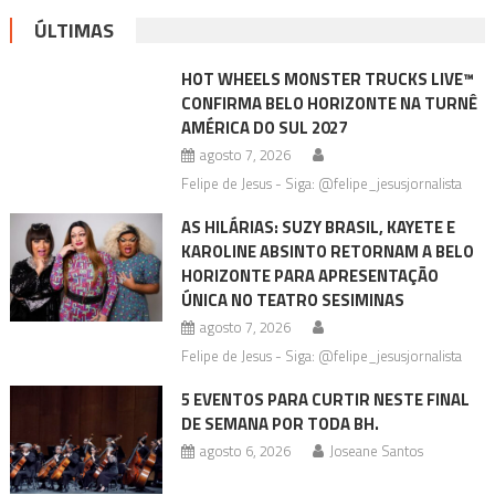
ÚLTIMAS
HOT WHEELS MONSTER TRUCKS LIVE™
CONFIRMA BELO HORIZONTE NA TURNÊ
AMÉRICA DO SUL 2027
agosto 7, 2026
Felipe de Jesus - Siga: @felipe_jesusjornalista
AS HILÁRIAS: SUZY BRASIL, KAYETE E
KAROLINE ABSINTO RETORNAM A BELO
HORIZONTE PARA APRESENTAÇÃO
ÚNICA NO TEATRO SESIMINAS
agosto 7, 2026
Felipe de Jesus - Siga: @felipe_jesusjornalista
5 EVENTOS PARA CURTIR NESTE FINAL
DE SEMANA POR TODA BH.
agosto 6, 2026
Joseane Santos