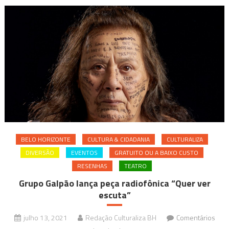
BELO HORIZONTE
CULTURA & CIDADANIA
CULTURALIZA
DIVERSÃO
EVENTOS
GRATUITO OU A BAIXO CUSTO
RESENHAS
TEATRO
Grupo Galpão lança peça radiofônica “Quer ver
escuta”
julho 13, 2021
Redação Culturaliza BH
Comentários