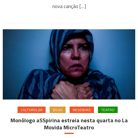
do
nova canção […]
“Oasis”
em
“Why
Me?
Why
Not.”
seu
segundo
álbum
solo
CULTURALIZA
DICAS
RESENHAS
TEATRO
Monólogo aSSpirina estreia nesta quarta no La
Movida MicroTeatro