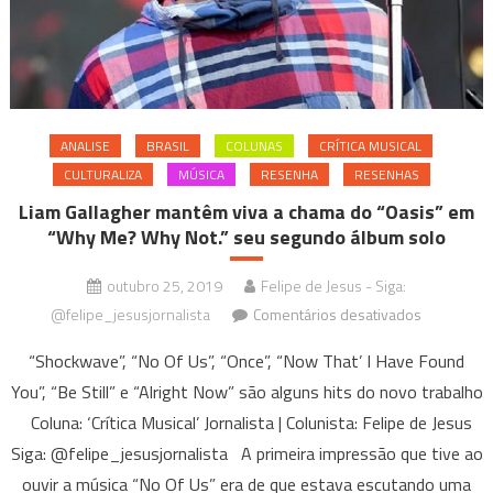
ANALISE
BRASIL
COLUNAS
CRÍTICA MUSICAL
CULTURALIZA
MÚSICA
RESENHA
RESENHAS
Liam Gallagher mantêm viva a chama do “Oasis” em
“Why Me? Why Not.” seu segundo álbum solo
outubro 25, 2019
Felipe de Jesus - Siga:
em
@felipe_jesusjornalista
Comentários desativados
Liam
“Shockwave”, “No Of Us”, “Once”, “Now That’ I Have Found
Gallagher
You”, “Be Still” e “Alright Now” são alguns hits do novo trabalho
mantêm
Coluna: ‘Crítica Musical’ Jornalista | Colunista: Felipe de Jesus
viva
a
Siga: @felipe_jesusjornalista A primeira impressão que tive ao
chama
ouvir a música “No Of Us” era de que estava escutando uma