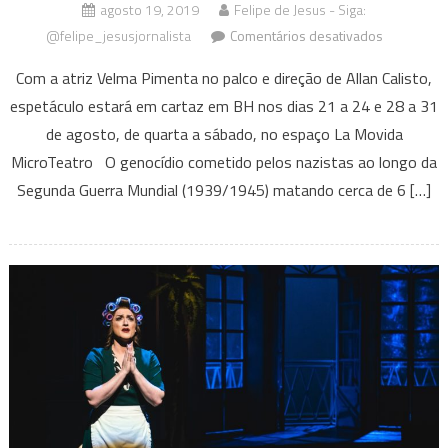
agosto 19, 2019
Felipe de Jesus - Siga:
em
@felipe_jesusjornalista
Comentários desativados
Monólogo
Com a atriz Velma Pimenta no palco e direção de Allan Calisto,
aSSpirina
espetáculo estará em cartaz em BH nos dias 21 a 24 e 28 a 31
estreia
de agosto, de quarta a sábado, no espaço La Movida
nesta
quarta
MicroTeatro O genocídio cometido pelos nazistas ao longo da
no
Segunda Guerra Mundial (1939/1945) matando cerca de 6 […]
La
Movida
MicroTeatr