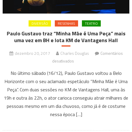
DIVERSÃO
RESENHAS
TEATRO
Paulo Gustavo traz “Minha Mãe é Uma Peça” mais
uma vez em BH e lota KM de Vantagens Hall
dezembro 20, 2017
Charles Douglas
Comentários
em
desativados
Paulo
No último sábado (16/12), Paulo Gustavo voltou a Belo
Gustavo
Horizonte com o seu aclamado espetáculo “Minha Mãe é Uma
traz
Peça”. Com duas sessões no KM de Vantagens Hall, uma às
“Minha
19h e outra às 22h, o ator carioca conseguiu atrair milhares de
Mãe
é
pessoas mesmo em um dia chuvoso, como já é de costume
Uma
nessa época […]
Peça”
mais