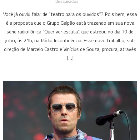
em
desativados
Grupo
Você já ouviu falar de “teatro para os ouvidos”? Pois bem, essa
Galpão
é a proposta que o Grupo Galpão está trazendo em sua nova
lança
série radiofônica “Quer ver escuta”, que estreou no dia 10 de
peça
julho, às 21h, na Rádio Inconfidência. Esse novo trabalho, sob
radiofônica
“Quer
direção de Marcelo Castro e Vinícius de Souza, procura, através
ver
[…]
escuta”