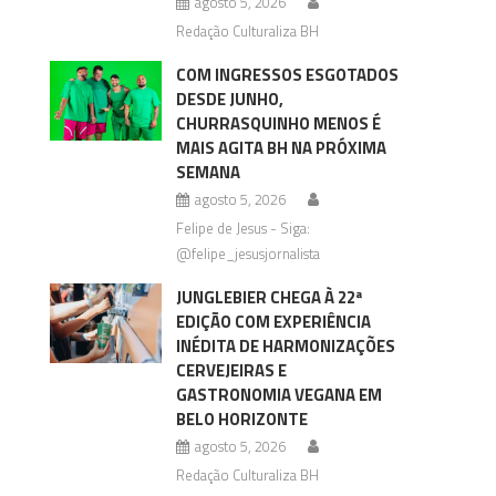
agosto 5, 2026
Redação Culturaliza BH
COM INGRESSOS ESGOTADOS
DESDE JUNHO,
CHURRASQUINHO MENOS É
MAIS AGITA BH NA PRÓXIMA
SEMANA
agosto 5, 2026
Felipe de Jesus - Siga:
@felipe_jesusjornalista
JUNGLEBIER CHEGA À 22ª
EDIÇÃO COM EXPERIÊNCIA
INÉDITA DE HARMONIZAÇÕES
CERVEJEIRAS E
GASTRONOMIA VEGANA EM
BELO HORIZONTE
agosto 5, 2026
Redação Culturaliza BH