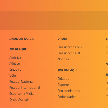
ANUNCIE NO UAI
VRUM
L
Classificados MG
C
NO ATAQUE
Classificados DF
C
América
Notícias
Atlético
S
Cruzeiro
JORNAL AQUI
R
Vôlei
Cidades
Futebol Nacional
N
Esporte
Futebol Internacional
C
Entretenimento
Esporte na Mídia
G
Curiosidades
Onde Assistir