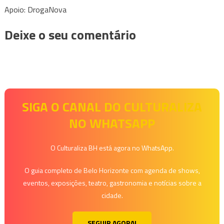
Apoio: DrogaNova
Deixe o seu comentário
SIGA O CANAL DO CULTURALIZA
NO WHATSAPP
O Culturaliza BH está agora no WhatsApp.
O guia completo de Belo Horizonte com agenda de shows,
eventos, exposições, teatro, gastronomia e notícias sobre a
cidade.
SEGUIR AGORA!