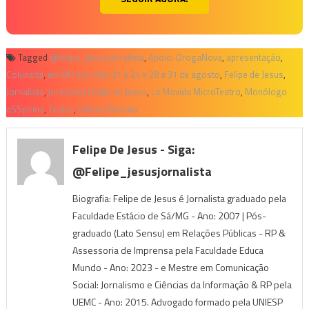
Tagged
@felipe_jesusjornalista
,
Apoio: DrogaNova
,
apresentação
,
Colunsita
,
em BH nos dias 21 a 24 e 28 a 31 de agosto
,
Felipe de Jesus
,
Jornalista
,
jornalista Felipe de Jesus
,
La Movida MicroTeatro
,
Monólogo
aSSpirina
,
Teatro
,
Velma Pimenta
Felipe De Jesus - Siga:
@felipe_jesusjornalista
Biografia: Felipe de Jesus é Jornalista graduado pela
Faculdade Estácio de Sá/MG - Ano: 2007 | Pós-
graduado (Lato Sensu) em Relações Públicas - RP &
Assessoria de Imprensa pela Faculdade Educa
Mundo - Ano: 2023 - e Mestre em Comunicação
Social: Jornalismo e Ciências da Informação & RP pela
UEMC - Ano: 2015. Advogado formado pela UNIESP