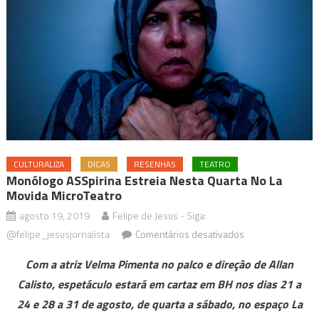
CULTURALIZA
DICAS
RESENHAS
TEATRO
Monólogo ASSpirina Estreia Nesta Quarta No La
Movida MicroTeatro
agosto 19, 2019
Felipe de Jesus - Siga:
em
@felipe_jesusjornalista
Comentários desativados
Monólogo
Com a atriz Velma Pimenta no palco e direção de Allan
aSSpirina
Calisto, espetáculo estará em cartaz em BH nos dias 21 a
estreia
24 e 28 a 31 de agosto, de quarta a sábado, no espaço La
nesta