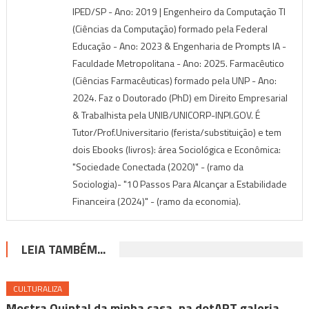
IPED/SP - Ano: 2019 | Engenheiro da Computação TI
(Ciências da Computação) formado pela Federal
Educação - Ano: 2023 & Engenharia de Prompts IA -
Faculdade Metropolitana - Ano: 2025. Farmacêutico
(Ciências Farmacêuticas) formado pela UNP - Ano:
2024. Faz o Doutorado (PhD) em Direito Empresarial
& Trabalhista pela UNIB/UNICORP-INPI.GOV. É
Tutor/Prof.Universitario (ferista/substituição) e tem
dois Ebooks (livros): área Sociológica e Econômica:
"Sociedade Conectada (2020)" - (ramo da
Sociologia)- "10 Passos Para Alcançar a Estabilidade
Financeira (2024)" - (ramo da economia).
LEIA TAMBÉM...
CULTURALIZA
Mostra Quintal da minha casa, na dotART galeria