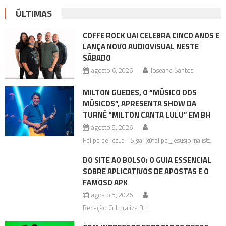
ÚLTIMAS
COFFE ROCK UAI CELEBRA CINCO ANOS E
LANÇA NOVO AUDIOVISUAL NESTE
SÁBADO
agosto 6, 2026
Joseane Santos
MILTON GUEDES, O “MÚSICO DOS
MÚSICOS”, APRESENTA SHOW DA
TURNÊ “MILTON CANTA LULU” EM BH
agosto 5, 2026
Felipe de Jesus - Siga: @felipe_jesusjornalista
DO SITE AO BOLSO: O GUIA ESSENCIAL
SOBRE APLICATIVOS DE APOSTAS E O
FAMOSO APK
agosto 5, 2026
Redação Culturaliza BH