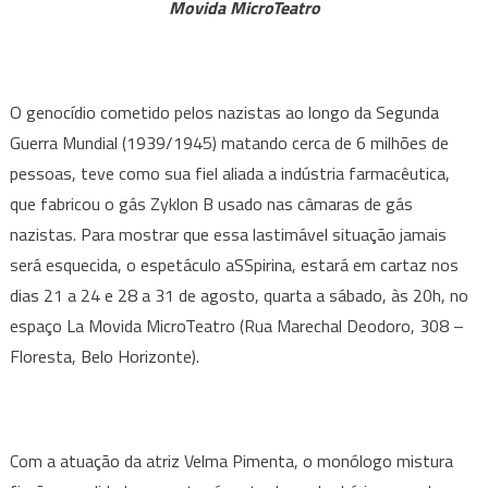
quarta
Movida MicroTeatro
no
La
Movida
O genocídio cometido pelos nazistas ao longo da Segunda
MicroTeatro
Guerra Mundial (1939/1945) matando cerca de 6 milhões de
pessoas, teve como sua fiel aliada a indústria farmacêutica,
que fabricou o gás Zyklon B usado nas câmaras de gás
nazistas. Para mostrar que essa lastimável situação jamais
será esquecida, o espetáculo aSSpirina, estará em cartaz nos
dias 21 a 24 e 28 a 31 de agosto, quarta a sábado, às 20h, no
espaço La Movida MicroTeatro (Rua Marechal Deodoro, 308 –
Floresta, Belo Horizonte).
Com a atuação da atriz Velma Pimenta, o monólogo mistura