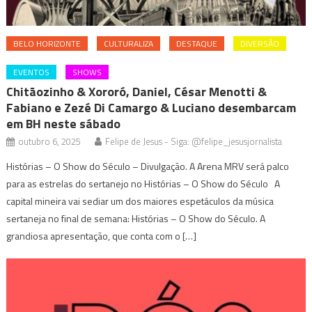
BELO HORIZONTE
CULTURALIZA
DESTAQUE
DIVERSÃO
EVENTOS
SHOWS
Chitãozinho & Xororó, Daniel, César Menotti &
Fabiano e Zezé Di Camargo & Luciano desembarcam
em BH neste sábado
outubro 6, 2025
Felipe de Jesus - Siga: @felipe_jesusjornalista
Histórias – O Show do Século – Divulgação. A Arena MRV será palco
para as estrelas do sertanejo no Histórias – O Show do Século A
capital mineira vai sediar um dos maiores espetáculos da música
sertaneja no final de semana: Histórias – O Show do Século. A
grandiosa apresentação, que conta com o […]