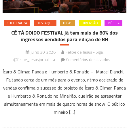
sexta
e
domingo
CULTURALIZA
DESTAQUE
DICAS
DIVERSÃO
MÚSICA
CÊ TÁ DOIDO FESTIVAL já tem mais de 80% dos
ingressos vendidos para edição de BH
julho 30, 2026
Felipe de Jesus - Siga:
em
@felipe_jesusjornalista
Comentários desativados
CÊ
Ícaro & Gilmar, Panda e Humberto & Ronaldo – Marcel Bianchi.
TÁ
Faltando cerca de um mês para o evento, ritmo acelerado de
DOIDO
vendas confirma o sucesso do projeto de Ícaro & Gilmar, Panda
FESTIVAL
já
e Humberto & Ronaldo no Mineirão, que irão se apresentar
tem
simultaneamente em mais de quatro horas de show O público
mais
mineiro […]
de
80%