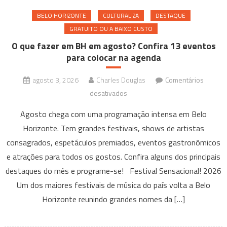
lançado
BELO HORIZONTE
CULTURALIZA
DESTAQUE
GRATUITO OU A BAIXO CUSTO
O que fazer em BH em agosto? Confira 13 eventos
para colocar na agenda
agosto 3, 2026
Charles Douglas
Comentários
em
desativados
O
Agosto chega com uma programação intensa em Belo
que
Horizonte. Tem grandes festivais, shows de artistas
fazer
consagrados, espetáculos premiados, eventos gastronômicos
em
e atrações para todos os gostos. Confira alguns dos principais
BH
em
destaques do mês e programe-se! Festival Sensacional! 2026
agosto?
Um dos maiores festivais de música do país volta a Belo
Confira
Horizonte reunindo grandes nomes da […]
13
eventos