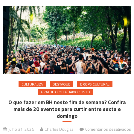
para
colocar
na
agenda
CULTURALIZA
DESTAQUE
DROPS CULTURAL
GRATUITO OU A BAIXO CUSTO
O que fazer em BH neste fim de semana? Confira
mais de 20 eventos para curtir entre sexta e
domingo
julho 31, 2026
Charles Douglas
Comentários desativados