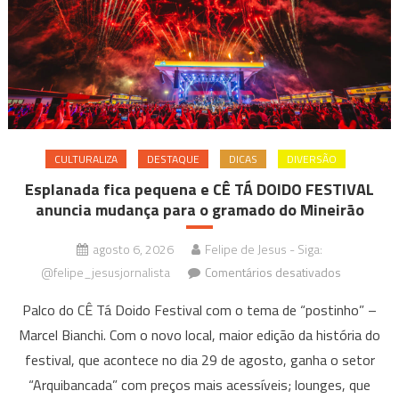
apresenta
única
no
Teatro
Sesiminas
CULTURALIZA
DESTAQUE
DICAS
DIVERSÃO
Esplanada fica pequena e CÊ TÁ DOIDO FESTIVAL
anuncia mudança para o gramado do Mineirão
agosto 6, 2026
Felipe de Jesus - Siga:
em
@felipe_jesusjornalista
Comentários desativados
Esplanada
Palco do CÊ Tá Doido Festival com o tema de “postinho” –
fica
Marcel Bianchi. Com o novo local, maior edição da história do
pequena
festival, que acontece no dia 29 de agosto, ganha o setor
e
CÊ
“Arquibancada” com preços mais acessíveis; lounges, que