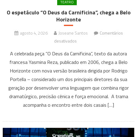
TEATRO
O espetáculo “O Deus da Carnificina”, chega a Belo
Horizonte
agosto 4, 2026
Joseane Santos
Comentários
em
desativados
O
A celebrada peça “O Deus da Carnificina”, texto da autora
espetáculo
francesa Yasmina Reza, publicado em 2006, chega a Belo
“O
Horizonte com nova versão brasileira dirigida por Rodrigo
Deus
Portella – considerado um dos principais diretores da sua
da
Carnificina”,
geração por desenvolver uma linguagem que combina rigor
chega
dramatúrgico, precisão cênica e força emocional. A trama
a
acompanha o encontro entre dois casais […]
Belo
Horizonte