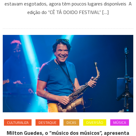
TÁ
estavam esgotados, agora têm poucos lugares disponíveis A
DOIDO
edição do “CÊ TÁ DOIDO FESTIVAL” […]
FESTIVAL
anuncia
mudança
para
o
gramado
do
Mineirão
CULTURALIZA
DESTAQUE
DICAS
DIVERSÃO
MÚSICA
Milton Guedes, o “músico dos músicos”, apresenta