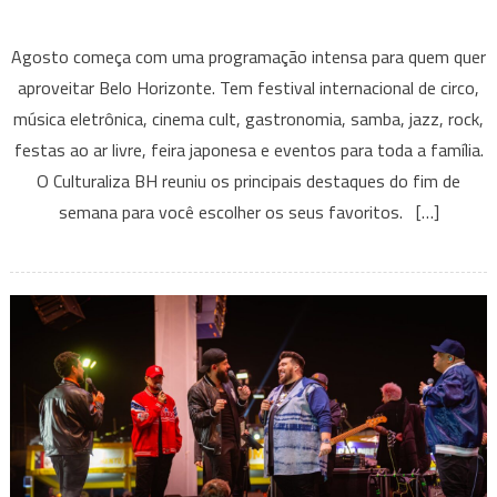
em
O
Agosto começa com uma programação intensa para quem quer
que
aproveitar Belo Horizonte. Tem festival internacional de circo,
fazer
música eletrônica, cinema cult, gastronomia, samba, jazz, rock,
em
festas ao ar livre, feira japonesa e eventos para toda a família.
BH
neste
O Culturaliza BH reuniu os principais destaques do fim de
fim
semana para você escolher os seus favoritos. […]
de
semana?
Confira
mais
de
20
eventos
para
curtir
entre