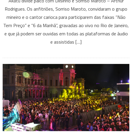
Akatu divide palco com Dilsinho e Sorriso Maroto – Arthur
Sorriso
Rodrigues. Os anfitriões, Sorriso Maroto, convidaram o grupo
Maroto
mineiro e o cantor carioca para participarem das faixas “Não
e
Dilsinho
Tem Preço” e “6 da Manhã”, gravadas ao vivo no Rio de Janeiro,
juntos
e que já podem ser ouvidas em todas as plataformas de áudio
no
e assistidas […]
palco:
“Sorriso
Eu
Gosto
no
Pagode
–
Lado
B”
acaba
de
ser