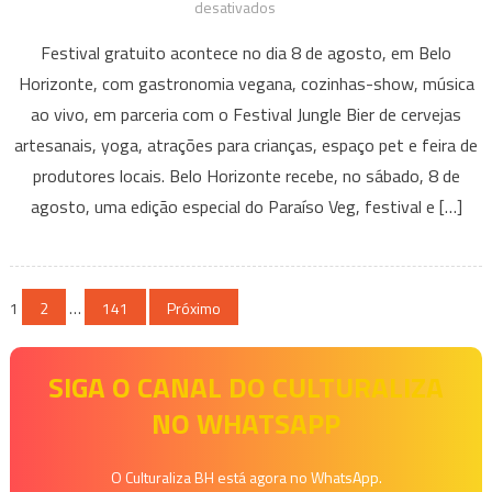
em
desativados
Edição
Festival gratuito acontece no dia 8 de agosto, em Belo
especial
Horizonte, com gastronomia vegana, cozinhas-show, música
do
ao vivo, em parceria com o Festival Jungle Bier de cervejas
Paraíso
artesanais, yoga, atrações para crianças, espaço pet e feira de
Veg
transforma
produtores locais. Belo Horizonte recebe, no sábado, 8 de
a
agosto, uma edição especial do Paraíso Veg, festival e […]
Praça
da
Assembleia
Paginação
1
2
…
141
Próximo
em
um
de
grande
SIGA O CANAL DO CULTURALIZA
posts
encontro
NO WHATSAPP
de
gastronomia,
cultura
O Culturaliza BH está agora no WhatsApp.