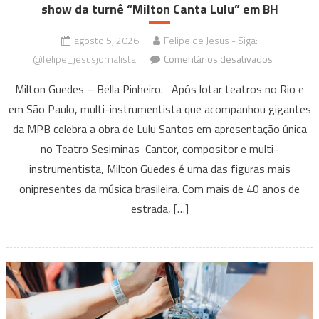
show da turnê “Milton Canta Lulu” em BH
agosto 5, 2026
Felipe de Jesus - Siga:
em
@felipe_jesusjornalista
Comentários desativados
Milton
Milton Guedes – Bella Pinheiro. Após lotar teatros no Rio e
Guedes,
em São Paulo, multi-instrumentista que acompanhou gigantes
o
da MPB celebra a obra de Lulu Santos em apresentação única
“músico
dos
no Teatro Sesiminas Cantor, compositor e multi-
músicos”,
instrumentista, Milton Guedes é uma das figuras mais
apresenta
onipresentes da música brasileira. Com mais de 40 anos de
show
estrada, […]
da
turnê
“Milton
Canta
Lulu”
em