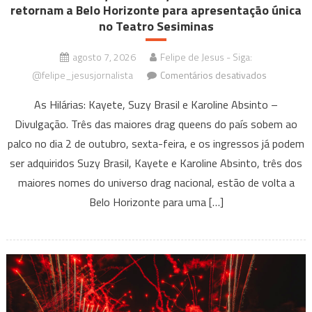
retornam a Belo Horizonte para apresentação única
no Teatro Sesiminas
agosto 7, 2026
Felipe de Jesus - Siga:
em
@felipe_jesusjornalista
Comentários desativados
As
As Hilárias: Kayete, Suzy Brasil e Karoline Absinto –
Hilárias:
Divulgação. Três das maiores drag queens do país sobem ao
Suzy
palco no dia 2 de outubro, sexta-feira, e os ingressos já podem
Brasil,
Kayete
ser adquiridos Suzy Brasil, Kayete e Karoline Absinto, três dos
e
maiores nomes do universo drag nacional, estão de volta a
Karoline
Belo Horizonte para uma […]
Absinto
retornam
a
Belo
Horizonte
para