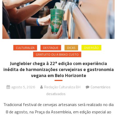
BH
CULTURALIZA
DESTAQUE
DICAS
DIVERSÃO
GRATUITO OU A BAIXO CUSTO
Junglebier chega à 22ª edição com experiência
inédita de harmonizações cervejeiras e gastronomia
vegana em Belo Horizonte
agosto 5, 2026
Redação Culturaliza BH
Comentários
em
desativados
Junglebier
Tradicional festival de cervejas artesanais será realizado no dia
chega
8 de agosto, na Praça da Assembleia, em edição especial ao
à