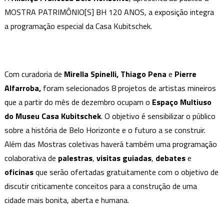
Gratuita
MOSTRA PATRIMÔNIO[S] BH 120 ANOS, a exposição integra
PATRIMÔNIO[S]
a programação especial da Casa Kubitschek.
BH
120
ANOS
Com curadoria de
Mirella Spinelli, Thiago Pena
e
Pierre
Alfarroba,
foram selecionados 8 projetos de artistas mineiros
que a partir do mês de dezembro ocupam o
Espaço Multiuso
do Museu Casa Kubitschek
. O objetivo é sensibilizar o público
sobre a história de Belo Horizonte e o futuro a se construir.
Além das Mostras coletivas haverá também uma programação
colaborativa de
palestras
,
visitas guiadas
,
debates
e
oficinas
que serão ofertadas gratuitamente com o objetivo de
discutir criticamente conceitos para a construção de uma
cidade mais bonita, aberta e humana.