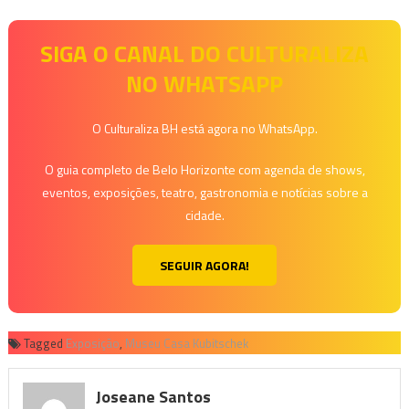
SIGA O CANAL DO CULTURALIZA
NO WHATSAPP
O Culturaliza BH está agora no WhatsApp.
O guia completo de Belo Horizonte com agenda de shows,
eventos, exposições, teatro, gastronomia e notícias sobre a
cidade.
SEGUIR AGORA!
Tagged
Exposição
,
Museu Casa Kubitschek
Joseane Santos