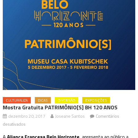
CULTURALIZA
DICAS
DIVERSÃO
EXPOSIÇÕES
Mostra Gratuita PATRIMÔNIO[S] BH 120 ANOS
dezembro 20, 2017
Joseane Santos
Comentários
em
desativados
Mostra
A
Aliança Francesa Belo Horizonte
, apresenta ao público a