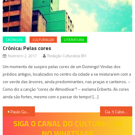
CRÔNICAS
CULTURALIZA
LITERATURA
Crônica: Pelas cores
fevereiro 2, 2017
Redação Culturaliza BH
Um momento de suspiro pelas cores de um Domingo! Vindas dos
prédios antigos, localizados no centro da cidade a se misturarem com a
cor verde das árvores, ainda predominantes, nas praças e canteiros. –
Como diz a canção “cores de Almodóvar”! – exclama Eriberto. As cores
ainda são fortes, mesmo com o passar do tempo! […]
Navegação
Paulo Gustavo traz “Minha Mãe é Uma Peça” mais uma vez em BH e lota KM de Vantagens Hall
Cia. 5 Cabeças encerra temporada de Estreia
de
SIGA O CANAL DO CULTURALIZA
NO WHATSAPP