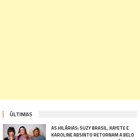
ÚLTIMAS
AS HILÁRIAS: SUZY BRASIL, KAYETE E
KAROLINE ABSINTO RETORNAM A BELO