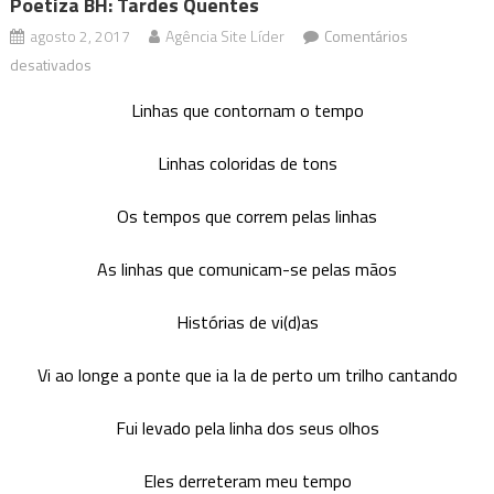
Poetiza BH: Tardes Quentes
agosto 2, 2017
Agência Site Líder
Comentários
em
desativados
Poetiza
Linhas que contornam o tempo
BH:
Tardes
Linhas coloridas de tons
Quentes
Os tempos que correm pelas linhas
As linhas que comunicam-se pelas mãos
Histórias de vi(d)as
Vi ao longe a ponte que ia Ia de perto um trilho cantando
Fui levado pela linha dos seus olhos
Eles derreteram meu tempo