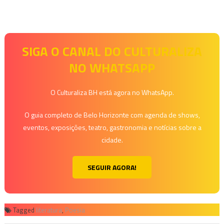
SIGA O CANAL DO CULTURALIZA
NO WHATSAPP
O Culturaliza BH está agora no WhatsApp.
O guia completo de Belo Horizonte com agenda de shows,
eventos, exposições, teatro, gastronomia e notícias sobre a
cidade.
SEGUIR AGORA!
Tagged
literatura
,
Poesia