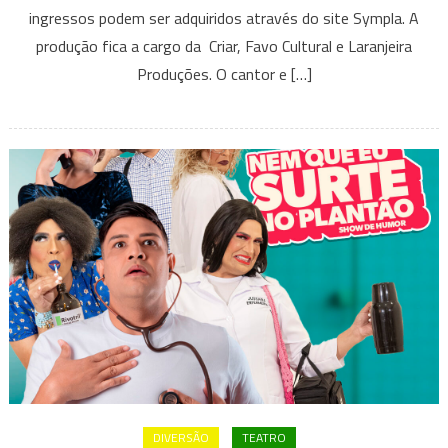
40
ingressos podem ser adquiridos através do site Sympla. A
ANOS
produção fica a cargo da Criar, Favo Cultural e Laranjeira
NA
Produções. O cantor e […]
ESTRA
NO
GRAND
TEATRO
DO
SESC
PALLAD
NESTA
SEXTA-
FEIRA
DIVERSÃO
TEATRO