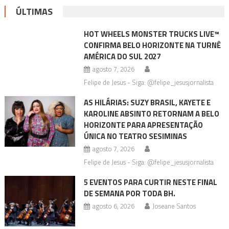
ÚLTIMAS
HOT WHEELS MONSTER TRUCKS LIVE™
CONFIRMA BELO HORIZONTE NA TURNÊ
AMÉRICA DO SUL 2027
agosto 7, 2026
Felipe de Jesus - Siga: @felipe_jesusjornalista
AS HILÁRIAS: SUZY BRASIL, KAYETE E
KAROLINE ABSINTO RETORNAM A BELO
HORIZONTE PARA APRESENTAÇÃO
ÚNICA NO TEATRO SESIMINAS
agosto 7, 2026
Felipe de Jesus - Siga: @felipe_jesusjornalista
5 EVENTOS PARA CURTIR NESTE FINAL
DE SEMANA POR TODA BH.
agosto 6, 2026
Joseane Santos