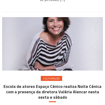
o
impacto
da
cultura
de
aposta
CULTURALIZA
Escola de atores Espaço Cênico realiza Noite Cênica
com a presença da diretora Valéria Alencar nesta
sexta e sábado