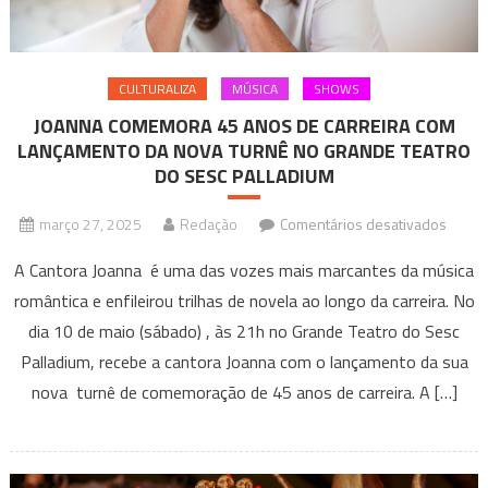
e
sábado
CULTURALIZA
MÚSICA
SHOWS
JOANNA COMEMORA 45 ANOS DE CARREIRA COM
LANÇAMENTO DA NOVA TURNÊ NO GRANDE TEATRO
DO SESC PALLADIUM
em
março 27, 2025
Redação
Comentários desativados
JOAN
A Cantora Joanna é uma das vozes mais marcantes da música
COME
romântica e enfileirou trilhas de novela ao longo da carreira. No
45
dia 10 de maio (sábado) , às 21h no Grande Teatro do Sesc
ANOS
DE
Palladium, recebe a cantora Joanna com o lançamento da sua
CARRE
nova turnê de comemoração de 45 anos de carreira. A […]
COM
LANÇ
DA