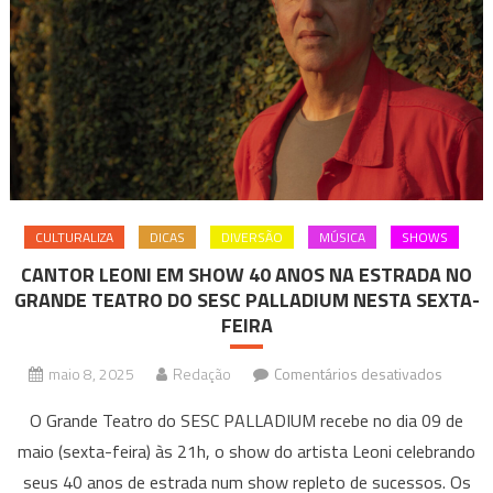
o
autor
mais
lido
da
década
retorna
ao
CULTURALIZA
DICAS
DIVERSÃO
MÚSICA
SHOWS
Teatro
do
CANTOR LEONI EM SHOW 40 ANOS NA ESTRADA NO
GRANDE TEATRO DO SESC PALLADIUM NESTA SEXTA-
Centro
FEIRA
Cultural
Unimed
em
maio 8, 2025
Redação
Comentários desativados
BH
CANTO
Minas
O Grande Teatro do SESC PALLADIUM recebe no dia 09 de
LEONI
maio (sexta-feira) às 21h, o show do artista Leoni celebrando
EM
seus 40 anos de estrada num show repleto de sucessos. Os
SHOW