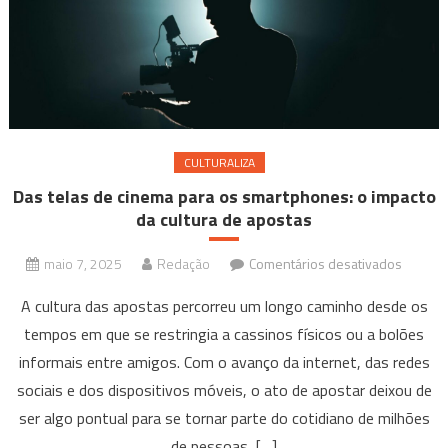
Gerais
CULTURALIZA
Das telas de cinema para os smartphones: o impacto
da cultura de apostas
em
maio 7, 2025
Redação
Comentários desativados
Das
A cultura das apostas percorreu um longo caminho desde os
telas
tempos em que se restringia a cassinos físicos ou a bolões
de
informais entre amigos. Com o avanço da internet, das redes
cinema
para
sociais e dos dispositivos móveis, o ato de apostar deixou de
os
ser algo pontual para se tornar parte do cotidiano de milhões
smartp
de pessoas, […]