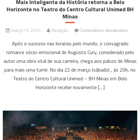
Mais Inteligente da História retorna a Belo
Horizonte no Teatro do Centro Cultural Unimed BH
Minas
em
março 13, 2025
Redação
Comentários desativados
Suces
Após o sucesso nas livrarias pelo mundo, o consagrado
de
romance sócio-emocional de Augusto Cury, considerado pelo
bilhet
autor uma obra vital de sua carreira, chega aos palcos de Minas
pelo
país,
para mais uma turnê. No dia 22 de março (sábado) , às 20h, no
a
Teatro do Centro Cultural Unimed – BH Minas em Belo
peça
Horizonte recebe novamente […]
O
Home
Mais
Inteli
da
Histór
retorn