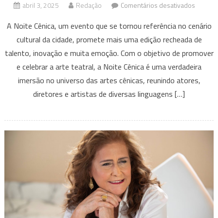
em
abril 3, 2025
Redação
Comentários desativados
Escola
A Noite Cênica, um evento que se tornou referência no cenário
de
cultural da cidade, promete mais uma edição recheada de
atores
talento, inovação e muita emoção. Com o objetivo de promover
Espaço
Cênico
e celebrar a arte teatral, a Noite Cênica é uma verdadeira
realiza
imersão no universo das artes cênicas, reunindo atores,
Noite
diretores e artistas de diversas linguagens […]
Cênica
com
a
presen
da
diretora
Valéria
Alencar
nesta
sexta