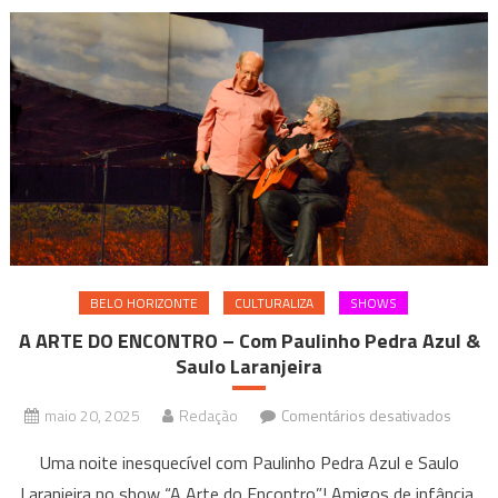
BELO HORIZONTE
CULTURALIZA
SHOWS
A ARTE DO ENCONTRO – Com Paulinho Pedra Azul &
Saulo Laranjeira
em
maio 20, 2025
Redação
Comentários desativados
A
Uma noite inesquecível com Paulinho Pedra Azul e Saulo
ARTE
Laranjeira no show “A Arte do Encontro”! Amigos de infância,
DO