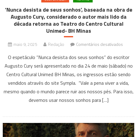
‘Nunca desista de seus sonhos’, baseada na obra de
Augusto Cury, considerado o autor mais lido da
década retorna ao Teatro do Centro Cultural
Unimed- BH Minas
em
maio 9, 2025
Redação
Comentários desativados
‘Nunca
O espetáculo “Nunca desista dos seus sonhos” do escritor
desista
Augusto Cury será apresentado no dia 24 de maio (sábado) no
de
Centro Cultural Unimed BH Minas, os ingressos estão sendo
seus
sonhos’
vendidos através do site Sympla. “Vale a pena viver a vida,
basead
mesmo quando o mundo parece ruir aos nossos pés. Para isso,
na
devemos usar nossos sonhos para […]
obra
de
August
Cury,
consid