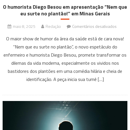
O humorista Diego Besou em apresentação “Nem que
eu surte no plantão!” em Minas Gerais
em
maio 8, 2025
Redação
Comentários desativados
O
O maior show de humor da área da saúde está de cara nova!
humoris
“Nem que eu surte no plantão”, o novo espetáculo do
Diego
enfermeiro e humorista Diego Besou, promete transformar os
Besou
em
dilemas da vida moderna, especialmente os vividos nos
aprese
bastidores dos plantões em uma comédia hilária e cheia de
“Nem
identificação. A peça inicia sua turnê […]
que
eu
surte
no
plantão
em
Minas