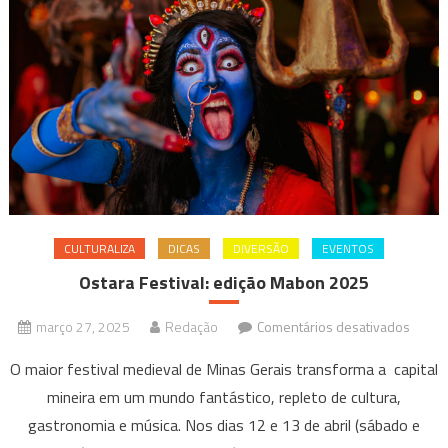
NOVA
TURN
NO
GRAN
TEAT
DO
SESC
PALLA
CULTURALIZA
DICAS
DIVERSÃO
EVENTOS
Ostara Festival: edição Mabon 2025
em
março 27, 2025
Redação
Comentários desativados
Ostar
O maior festival medieval de Minas Gerais transforma a capital
Festiva
mineira em um mundo fantástico, repleto de cultura,
ediçã
gastronomia e música. Nos dias 12 e 13 de abril (sábado e
Mabo