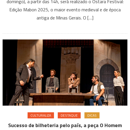
2025
domingo), a partir das 14h, será realizado o Ostara Festival:
Edição Mabon 2025, o maior evento medieval e de época
antiga de Minas Gerais. O […]
CULTURALIZA
DESTAQUE
DICAS
Sucesso de bilheteria pelo país, a peça O Homem