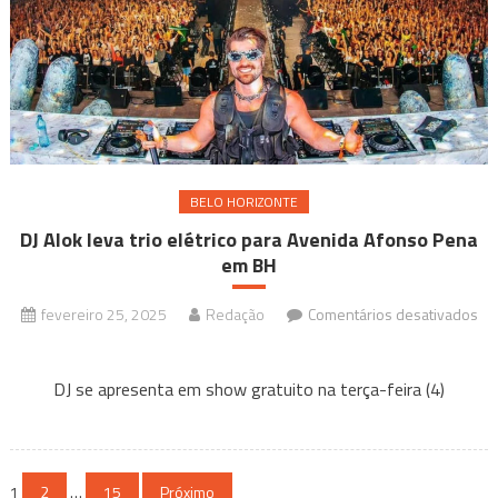
a
Belo
Horiz
no
Teatro
do
Centr
BELO HORIZONTE
Cultura
DJ Alok leva trio elétrico para Avenida Afonso Pena
Unim
em BH
BH
Minas
fevereiro 25, 2025
Redação
Comentários desativados
em
DJ
DJ se apresenta em show gratuito na terça-feira (4)
Alok
leva
trio
Paginação
elétrico
1
2
…
15
Próximo