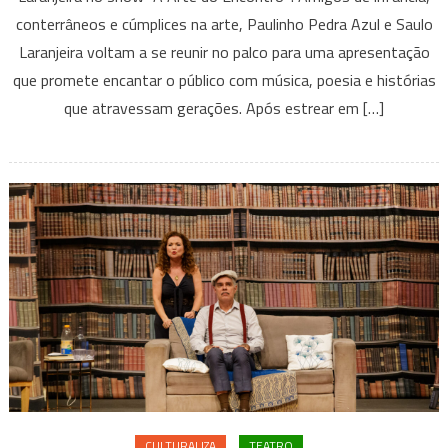
conterrâneos e cúmplices na arte, Paulinho Pedra Azul e Saulo
ENCON
–
Laranjeira voltam a se reunir no palco para uma apresentação
Com
que promete encantar o público com música, poesia e histórias
Paulin
que atravessam gerações. Após estrear em […]
Pedra
Azul
&
Saulo
Laranje
CULTURALIZA
TEATRO