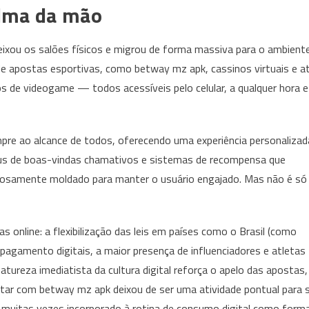
palma da mão
ixou os salões físicos e migrou de forma massiva para o ambient
es de apostas esportivas, como betway mz apk, cassinos virtuais e a
 de videogame — todos acessíveis pelo celular, a qualquer hora e
pre ao alcance de todos, oferecendo uma experiência personalizad
ônus de boas-vindas chamativos e sistemas de recompensa que
dadosamente moldado para manter o usuário engajado. Mas não é só
s online: a flexibilização das leis em países como o Brasil (como
pagamento digitais, a maior presença de influenciadores e atletas
ureza imediatista da cultura digital reforça o apelo das apostas,
tar com betway mz apk deixou de ser uma atividade pontual para 
 muitas vezes incorporado à rotina de consumo digital como form