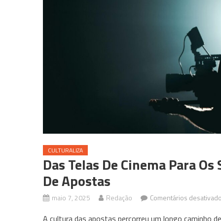
CULTURALIZA
Das Telas De Cinema Para Os
De Apostas
maio 7, 2025
Redação
Comentários desativad
A cultura das apostas percorreu um longo caminho de