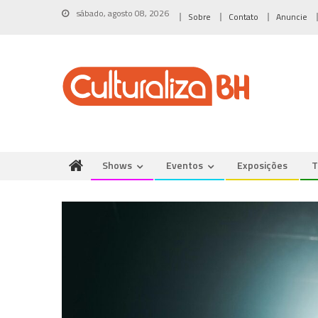
Skip
sábado, agosto 08, 2026
Sobre
Contato
Anuncie
to
content
Shows
Eventos
Exposições
T