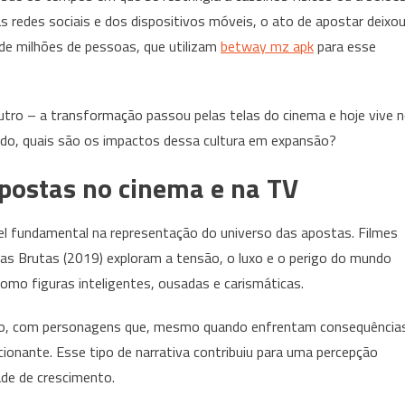
telas
s redes sociais e dos dispositivos móveis, o ato de apostar deixo
de
 de milhões de pessoas, que utilizam
betway mz apk
para esse
cinema
para
os
tro – a transformação passou pelas telas do cinema e hoje vive 
smartphones:
o
do, quais são os impactos dessa cultura em expansão?
impacto
postas no cinema e na TV
da
cultura
de
el fundamental na representação do universo das apostas. Filmes
apostas
as Brutas (2019) exploram a tensão, o luxo e o perigo do mundo
mo figuras inteligentes, ousadas e carismáticas.
rio, com personagens que, mesmo quando enfrentam consequência
ionante. Esse tipo de narrativa contribuiu para uma percepção
ade de crescimento.