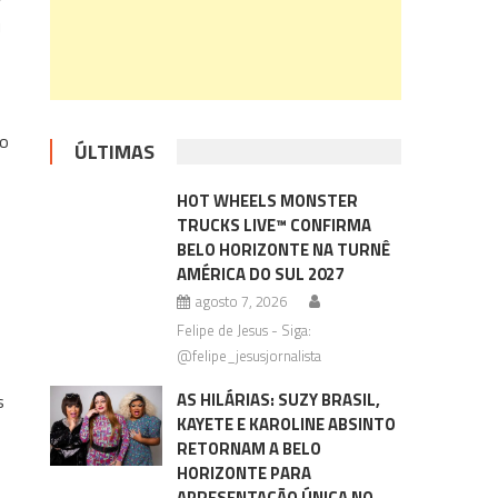
u
no
ÚLTIMAS
HOT WHEELS MONSTER
TRUCKS LIVE™ CONFIRMA
BELO HORIZONTE NA TURNÊ
AMÉRICA DO SUL 2027
agosto 7, 2026
Felipe de Jesus - Siga:
@felipe_jesusjornalista
AS HILÁRIAS: SUZY BRASIL,
s
KAYETE E KAROLINE ABSINTO
RETORNAM A BELO
HORIZONTE PARA
APRESENTAÇÃO ÚNICA NO