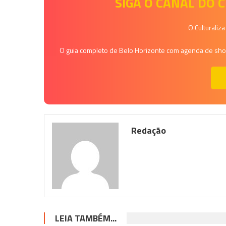
SIGA O CANAL DO
O Culturaliz
O guia completo de Belo Horizonte com agenda de shows
Redação
LEIA TAMBÉM...