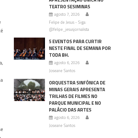
TEATRO SESIMINAS
agosto 7, 2026
e
Felipe de Jesus - Siga:
@felipe_jesusjornalista
té
5 EVENTOS PARA CURTIR
NESTE FINAL DE SEMANA POR
TODA BH.
a,
agosto 6, 2026
Joseane Santos
 a
ORQUESTRA SINFÔNICA DE
MINAS GERAIS APRESENTA
TRILHAS DE FILMES NO
PARQUE MUNICIPAL E NO
PALÁCIO DAS ARTES
agosto 6, 2026
Joseane Santos
se
a