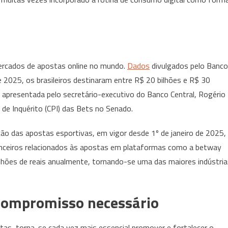
ercados de apostas online no mundo.
Dados
divulgados pelo Banco
de 2025, os brasileiros destinaram entre R$ 20 bilhões e R$ 30
i apresentada pelo secretário-executivo do Banco Central, Rogério
e Inquérito (CPI) das Bets no Senado.
ão das apostas esportivas, em vigor desde 1º de janeiro de 2025,
nanceiros relacionados às apostas em plataformas como a betway
lhões de reais anualmente, tornando-se uma das maiores indústria
compromisso necessário
as, torna-se cada vez mais essencial promover e fortalecer o