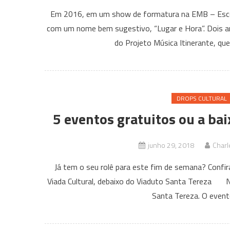
Em 2016, em um show de formatura na EMB – Escola d
com um nome bem sugestivo, “Lugar e Hora”. Dois an
do Projeto Música Itinerante, qu
DROPS CULTURAL
5 eventos gratuitos ou a ba
junho 29, 2018
Charl
Já tem o seu rolê para este fim de semana? Co
Viada Cultural, debaixo do Viaduto Santa Tereza Nes
Santa Tereza. O event