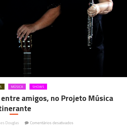
S
MÚSICA
SHOWS
 entre amigos, no Projeto Música
tinerante
em
les Douglas
Comentários desativados