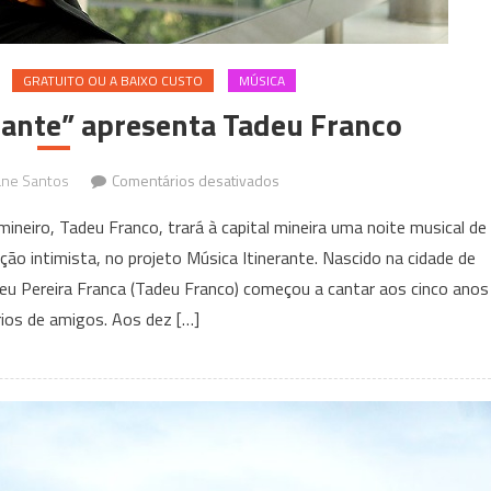
GRATUITO OU A BAIXO CUSTO
MÚSICA
rante” apresenta Tadeu Franco
em
ane Santos
Comentários desativados
Projeto
ineiro, Tadeu Franco, trará à capital mineira uma noite musical de
“Música
 intimista, no projeto Música Itinerante. Nascido na cidade de
Itinerante”
deu Pereira Franca (Tadeu Franco) começou a cantar aos cinco anos
apresenta
Tadeu
ios de amigos. Aos dez […]
Franco