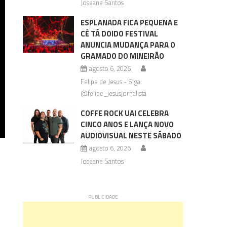
Joseane Santos
ESPLANADA FICA PEQUENA E
CÊ TÁ DOIDO FESTIVAL
ANUNCIA MUDANÇA PARA O
GRAMADO DO MINEIRÃO
agosto 6, 2026
Felipe de Jesus - Siga:
@felipe_jesusjornalista
COFFE ROCK UAI CELEBRA
CINCO ANOS E LANÇA NOVO
AUDIOVISUAL NESTE SÁBADO
agosto 6, 2026
Joseane Santos