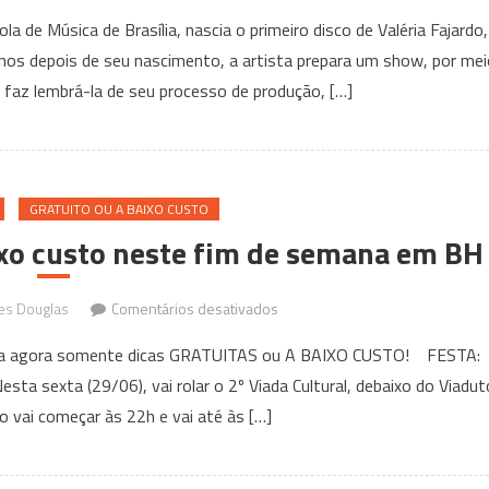
Valéria
e Música de Brasília, nascia o primeiro disco de Valéria Fajardo,
Fajardo
os depois de seu nascimento, a artista prepara um show, por mei
faz
e faz lembrá-la de seu processo de produção, […]
show
entre
amigos,
no
Projeto
GRATUITO OU A BAIXO CUSTO
Música
ixo custo neste fim de semana em BH
Itinerante
em
es Douglas
Comentários desativados
5
nfira agora somente dicas GRATUITAS ou A BAIXO CUSTO! FESTA:
eventos
ta sexta (29/06), vai rolar o 2º Viada Cultural, debaixo do Viadut
gratuitos
o vai começar às 22h e vai até às […]
ou
a
baixo