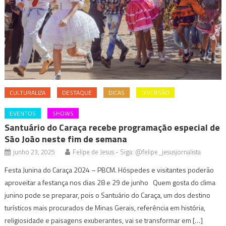
CULTURALIZA
DESTAQUE
DICAS
DIVERSÃO
EVENTOS
SHOWS
Santuário do Caraça recebe programação especial de
São João neste fim de semana
junho 23, 2025
Felipe de Jesus - Siga: @felipe_jesusjornalista
Festa Junina do Caraça 2024 – PBCM. Hóspedes e visitantes poderão
aproveitar a festança nos dias 28 e 29 de junho Quem gosta do clima
junino pode se preparar, pois o Santuário do Caraça, um dos destino
turísticos mais procurados de Minas Gerais, referência em história,
religiosidade e paisagens exuberantes, vai se transformar em […]