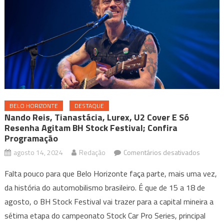
BELO HORIZONTE
DESTAQUE
Nando Reis, Tianastácia, Lurex, U2 Cover E Só
Resenha Agitam BH Stock Festival; Confira
Programação
em
agosto 14, 2024
Redação
Comentários desativados
Nando
Falta pouco para que Belo Horizonte faça parte, mais uma vez,
Reis,
da história do automobilismo brasileiro. É que de 15 a 18 de
Tianastá
agosto, o BH Stock Festival vai trazer para a capital mineira a
Lurex,
U2
sétima etapa do campeonato Stock Car Pro Series, principal