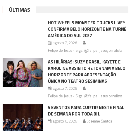
ÚLTIMAS
HOT WHEELS MONSTER TRUCKS LIVE™
CONFIRMA BELO HORIZONTE NA TURNÊ
AMÉRICA DO SUL 2027
agosto 7, 2026
Felipe de Jesus - Siga: @felipe_jesusjornalista
AS HILÁRIAS: SUZY BRASIL, KAYETE E
KAROLINE ABSINTO RETORNAM A BELO
HORIZONTE PARA APRESENTAÇÃO
ÚNICA NO TEATRO SESIMINAS
agosto 7, 2026
Felipe de Jesus - Siga: @felipe_jesusjornalista
5 EVENTOS PARA CURTIR NESTE FINAL
DE SEMANA POR TODA BH.
agosto 6, 2026
Joseane Santos