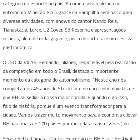
Cover
categoria do esporte no país. A corrida será realizada no
e
entorno do Mineirão e o Gigante da Pampulha será palco para
Só
diversas atividades, com shows do cantor Nando Reis,
Resenh
Tianastácia, Lurex, U2 Cover, Só Resenha e apresentações
agitam
infantis, além de roda-gigante, pista de kart e até um festival
BH
gastronômico.
Stock
Festival;
O CEO da VICAR, Fernando Julianelli, responsável pela realização
confira
da competição em todo o Brasil, destaca o importante
progra
momento da categoria do automobilismo. “Neste ano nós
completamos 45 anos de Stock Car e eu não tenho dúvidas de
que BH vai sediar a nossa maior corrida. E quando digo isso,
falo de história, porque é um evento transformador para a
cidade. Vamos trazer muito movimento para a economia e levar
BH para mais de 170 países por meio das transmissões”, diz.
Sérgio Sette Câmara, Diretor Executivo do BH Stock Festival,