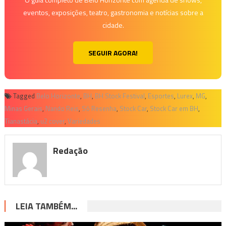
eventos, exposições, teatro, gastronomia e notícias sobre a
cidade.
SEGUIR AGORA!
Tagged
Belo Horizonte
,
BH
,
BH Stock Festival
,
Esportes
,
Lurex
,
MG
,
Minas Gerais
,
Nando Reis
,
Só Resenha
,
Stock Car
,
Stock Car em BH
,
Tianastácia
,
u2 cover
,
Variedades
Redação
LEIA TAMBÉM...