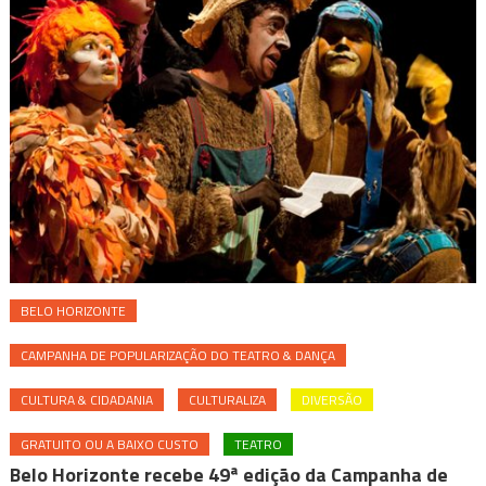
BELO HORIZONTE
CAMPANHA DE POPULARIZAÇÃO DO TEATRO & DANÇA
CULTURA & CIDADANIA
CULTURALIZA
DIVERSÃO
GRATUITO OU A BAIXO CUSTO
TEATRO
Belo Horizonte recebe 49ª edição da Campanha de