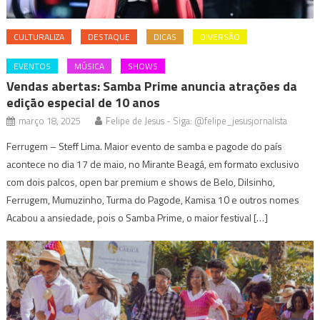
CULTURALIZA
DESTAQUE
DICAS
DIVERSÃO
EVENTOS
MÚSICA
SHOWS
Vendas abertas: Samba Prime anuncia atrações da
edição especial de 10 anos
março 18, 2025
Felipe de Jesus - Siga: @felipe_jesusjornalista
Ferrugem – Steff Lima. Maior evento de samba e pagode do país
acontece no dia 17 de maio, no Mirante Beagá, em formato exclusivo
com dois palcos, open bar premium e shows de Belo, Dilsinho,
Ferrugem, Mumuzinho, Turma do Pagode, Kamisa 10 e outros nomes
Acabou a ansiedade, pois o Samba Prime, o maior festival […]