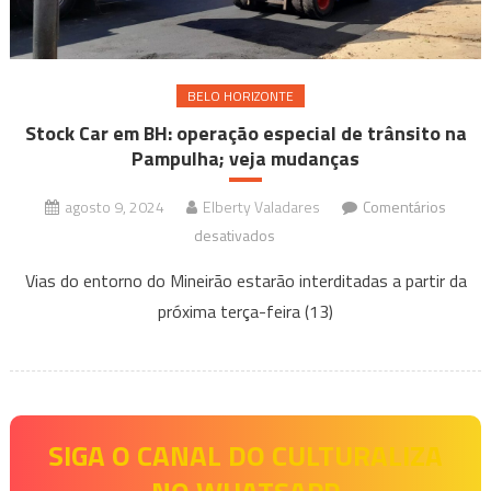
BELO HORIZONTE
Stock Car em BH: operação especial de trânsito na
Pampulha; veja mudanças
agosto 9, 2024
Elberty Valadares
Comentários
em
desativados
Stock
Vias do entorno do Mineirão estarão interditadas a partir da
Car
próxima terça-feira (13)
em
BH:
operação
especial
de
SIGA O CANAL DO CULTURALIZA
trânsito
na