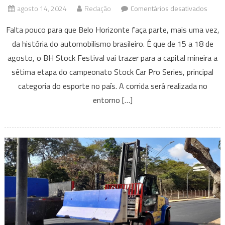
em
agosto 14, 2024
Redação
Comentários desativados
Nand
Falta pouco para que Belo Horizonte faça parte, mais uma vez,
Reis,
da história do automobilismo brasileiro. É que de 15 a 18 de
Tianas
agosto, o BH Stock Festival vai trazer para a capital mineira a
Lurex,
U2
sétima etapa do campeonato Stock Car Pro Series, principal
Cover
categoria do esporte no país. A corrida será realizada no
e
entorno […]
Só
Rese
agita
BH
Stock
Festiv
confir
progr