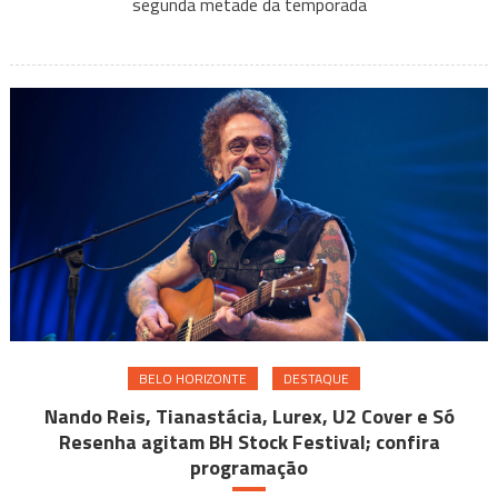
segunda metade da temporada
em
BH:
onde
assist
ao
vivo
e
onlin
BELO HORIZONTE
DESTAQUE
Nando Reis, Tianastácia, Lurex, U2 Cover e Só
Resenha agitam BH Stock Festival; confira
programação