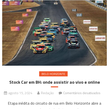
BELO HORIZONTE
Stock Car em BH: onde assistir ao vivo e online
em
agosto 15, 2024
Redação
Comentários desativados
Stock
Etapa inédita do circuito de rua em Belo Horizonte abre a
Car