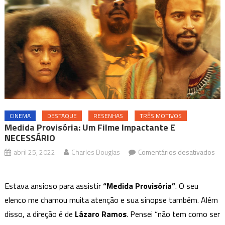
CINEMA
DESTAQUE
RESENHAS
TRÊS MOTIVOS
Medida Provisória: Um Filme Impactante E
NECESSÁRIO
abril 25, 2022
Charles Douglas
Comentários desativados
em
Medida
Estava ansioso para assistir
“Medida Provisória”
. O seu
Provisória:
elenco me chamou muita atenção e sua sinopse também. Além
Um
disso, a direção é de
Lázaro Ramos
. Pensei “não tem como ser
filme