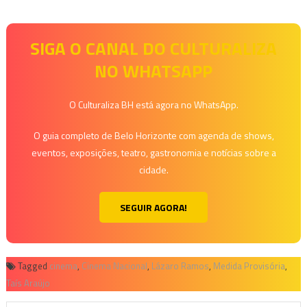
SIGA O CANAL DO CULTURALIZA
NO WHATSAPP
O Culturaliza BH está agora no WhatsApp.
O guia completo de Belo Horizonte com agenda de shows,
eventos, exposições, teatro, gastronomia e notícias sobre a
cidade.
SEGUIR AGORA!
Tagged
cinema
,
Cinema Nacional
,
Lázaro Ramos
,
Medida Provisória
,
Taís Araújo