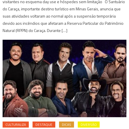
visitantes no esquema day use e hóspedes sem limitação O Santuário
do Caraça, importante destino turístico em Minas Gerais, anuncia que
suas atividades voltaram ao normal após a suspensão temporária
devido aos incêndios que afetaram a Reserva Particular do Patrimônio
Natural (RPPN) do Caraça. Durante […]
CULTURALIZA
DESTAQUE
DICAS
DIVERSÃO