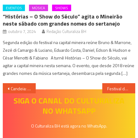
EVENTOS
MÚSICA
SHOWS
“Histórias – O Show do Século” agita o Mineirão
neste sábado com grandes nomes do sertanejo
outubro 7, 2024
Redação Culturaliza BH
Segunda edição do festival na capital mineira reúne Bruno & Marrone,
Zezé di Camargo & Luciano, Eduardo Costa, Daniel, Edson & Hudson e
César Menotti & Fabiano A turnê Histórias – O Show do Século, vai
agitar a capital mineira nesta semana. O evento, que desde 2018 reúne
grandes nomes da música sertaneja, desembarca pela segunda […]
Navegação
Candeia: Mostra Internacional de Narração Artística” está de volta ao formato presencial
Festival de Arte e Sexualidade realiza sua segunda edição, presencial e online
de
SIGA O CANAL DO CULTURALIZA
NO WHATSAPP
Post
O Culturaliza BH está agora no WhatsApp.