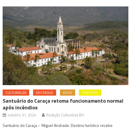
CULTURALIZA
DESTAQUE
DICAS
DIVERSÃO
Santuário do Caraça retoma funcionamento normal
após incêndios
outubro 31, 2024
Redação Culturaliza BH
Santuário do Caraça – Miguel Andrade. Destino turístico recebe