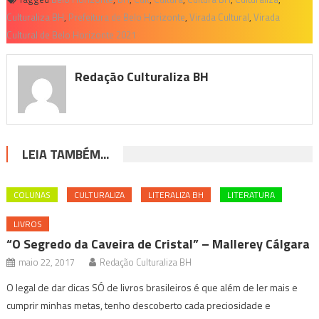
Culturaliza BH
,
Prefeitura de Belo Horizonte
,
Virada Cultural
,
Virada
Cultural de Belo Horizonte 2021
Redação Culturaliza BH
LEIA TAMBÉM...
COLUNAS
CULTURALIZA
LITERALIZA BH
LITERATURA
LIVROS
“O Segredo da Caveira de Cristal” – Mallerey Cálgara
maio 22, 2017
Redação Culturaliza BH
O legal de dar dicas SÓ de livros brasileiros é que além de ler mais e
cumprir minhas metas, tenho descoberto cada preciosidade e