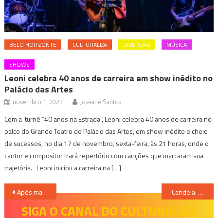
BELO HORIZONTE
CULTURALIZA
DIVERSÃO
MÚSICA
SHOWS
Leoni celebra 40 anos de carreira em show inédito no
Palácio das Artes
novembro 1, 2023
Joseane Santos
Com a turnê “40 anos na Estrada”, Leoni celebra 40 anos de carreira no
palco do Grande Teatro do Palácio das Artes, em show inédito e cheio
de sucessos, no dia 17 de novembro, sexta-feira, às 21 horas, onde o
cantor e compositor trará repertório com canções que marcaram sua
trajetória. Leoni iniciou a carreira na […]
Navegação
Após mais de quinze dias desde o Vai ter Samba, números da pandemia seguem em queda
“Candeia: 4ª Mostra Internacional de Narração Artística” chega pela primeira vez em versão online e gratuita
de
SIGA O CANAL DO CULTURALIZA