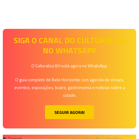
SIGA O CANAL DO CULTURALIZA
NO WHATSAPP
O Culturaliza BH está agora no WhatsApp.
O guia completo de Belo Horizonte com agenda de shows,
eventos, exposições, teatro, gastronomia e notícias sobre a
cidade.
SEGUIR AGORA!
Tagged
Belo Horizonte
,
BH
,
Cult
,
Cultura
,
Cultura BH
,
Culturaliza
,