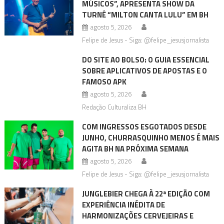
MÚSICOS”, APRESENTA SHOW DA
TURNÊ “MILTON CANTA LULU” EM BH
agosto 5, 2026
Felipe de Jesus - Siga: @felipe_jesusjornalista
DO SITE AO BOLSO: O GUIA ESSENCIAL
SOBRE APLICATIVOS DE APOSTAS E O
FAMOSO APK
agosto 5, 2026
Redação Culturaliza BH
COM INGRESSOS ESGOTADOS DESDE
JUNHO, CHURRASQUINHO MENOS É MAIS
AGITA BH NA PRÓXIMA SEMANA
agosto 5, 2026
Felipe de Jesus - Siga: @felipe_jesusjornalista
JUNGLEBIER CHEGA À 22ª EDIÇÃO COM
EXPERIÊNCIA INÉDITA DE
HARMONIZAÇÕES CERVEJEIRAS E