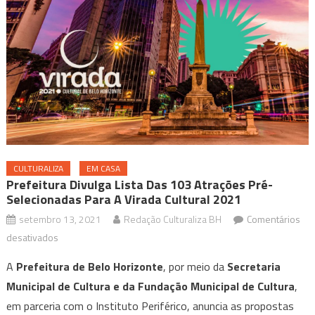
CULTURALIZA
EM CASA
Prefeitura Divulga Lista Das 103 Atrações Pré-
Selecionadas Para A Virada Cultural 2021
setembro 13, 2021
Redação Culturaliza BH
Comentários
em
desativados
Prefeitura
A
Prefeitura de Belo Horizonte
, por meio da
Secretaria
divulga
Municipal de Cultura e da Fundação Municipal de Cultura
,
lista
em parceria com o Instituto Periférico, anuncia as propostas
das