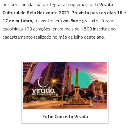
pré-selecionadas para integrar a programação da
103
Virada
atrações
Cultural de Belo Horizonte 2021
.
Previsto para os dias 16 e
pré-
17 de outubro,
o evento será
on-line
e gratuito. Foram
selecionadas
escolhidas
103
atrações, entre mais de 1.500 inscritas no
para
cadastramento realizado no mês de julho deste ano.
a
Virada
Cultural
2021
Foto: Conceito Virada