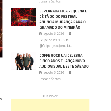
Joseane Santos
ESPLANADA FICA PEQUENA E
CÊ TÁ DOIDO FESTIVAL
ANUNCIA MUDANÇA PARA O
GRAMADO DO MINEIRÃO
agosto 6, 2026
Felipe de Jesus - Siga:
@felipe_jesusjornalista
COFFE ROCK UAI CELEBRA
CINCO ANOS E LANÇA NOVO
AUDIOVISUAL NESTE SÁBADO
agosto 6, 2026
Joseane Santos
do