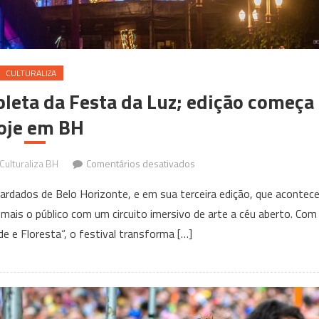
CULTURALIZA
leta da Festa da Luz; edição começa
oje em BH
em
ulturaliza BH
Comentários desativados
Confira
rdados de Belo Horizonte, e em sua terceira edição, que acontec
a
ais o público com um circuito imersivo de arte a céu aberto. Com
programação
e e Floresta“, o festival transforma […]
completa
da
Festa
da
Luz;