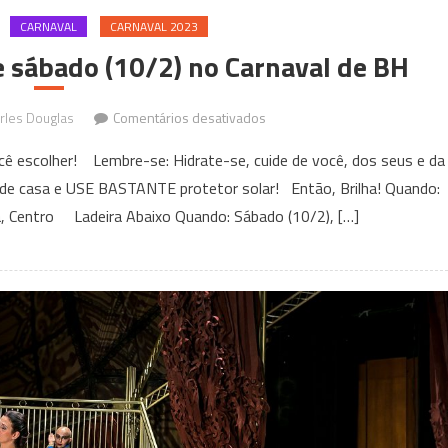
CARNAVAL
CARNAVAL 2023
 sábado (10/2) no Carnaval de BH
em
rles Douglas
Comentários desativados
13
ocê escolher! Lembre-se: Hidrate-se, cuide de você, dos seus e da
Blocos
r de casa e USE BASTANTE protetor solar! Então, Brilha! Quando:
que
ba, Centro Ladeira Abaixo Quando: Sábado (10/2), […]
saem
neste
sábado
(10/2)
no
Carnaval
de
BH