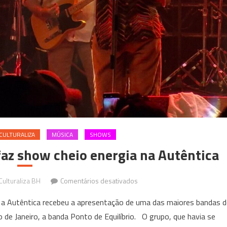
CULTURALIZA
MÚSICA
SHOWS
faz show cheio energia na Autêntica
em
ulturaliza BH
Comentários desativados
Grupo
 a Autêntica recebeu a apresentação de uma das maiores bandas 
Ponto
o de Janeiro, a banda Ponto de Equilíbrio. O grupo, que havia se
de