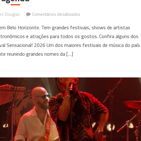
em
es Douglas
Comentários desativados
O
 Belo Horizonte. Tem grandes festivais, shows de artistas
que
tronômicos e atrações para todos os gostos. Confira alguns dos
fazer
al Sensacional! 2026 Um dos maiores festivais de música do país
em
BH
nte reunindo grandes nomes da […]
em
agosto?
Confira
13
eventos
para
colocar
na
agenda