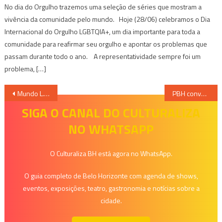
No dia do Orgulho trazemos uma seleção de séries que mostram a
vivência da comunidade pelo mundo. Hoje (28/06) celebramos o Dia
Internacional do Orgulho LGBTQIA+, um dia importante para toda a
comunidade para reafirmar seu orgulho e apontar os problemas que
passam durante todo o ano. A representatividade sempre foi um
problema, […]
Navegação
Mundo L.O.L Surprise! Chega a BH
PBH convoca artistas da cidade para edição on-line da Virada Cultural 2021
de
SIGA O CANAL DO CULTURALIZA
NO WHATSAPP
Post
O Culturaliza BH está agora no WhatsApp.
O guia completo de Belo Horizonte com agenda de shows,
eventos, exposições, teatro, gastronomia e notícias sobre a
cidade.