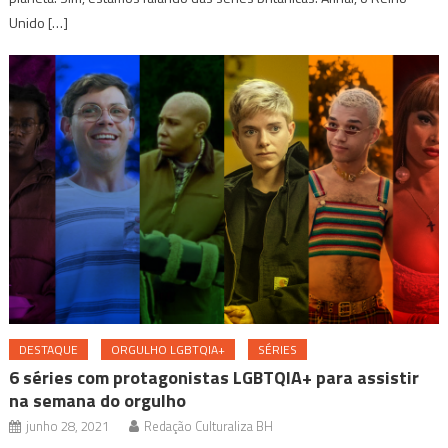
Unido […]
DESTAQUE
ORGULHO LGBTQIA+
SÉRIES
6 séries com protagonistas LGBTQIA+ para assistir
na semana do orgulho
junho 28, 2021
Redação Culturaliza BH