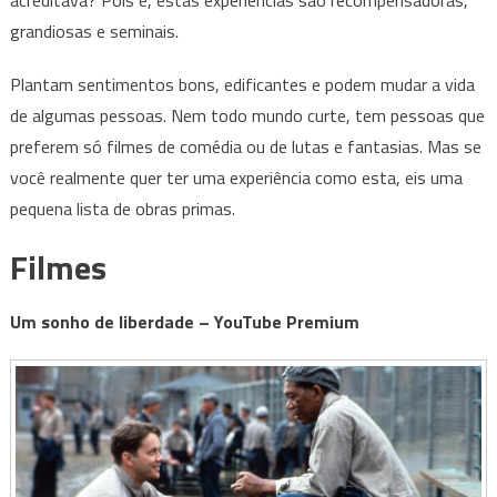
acreditava? Pois é, estas experiências são recompensadoras,
você
grandiosas e seminais.
repensar
sua
Plantam sentimentos bons, edificantes e podem mudar a vida
vida
de algumas pessoas. Nem todo mundo curte, tem pessoas que
preferem só filmes de comédia ou de lutas e fantasias. Mas se
você realmente quer ter uma experiência como esta, eis uma
pequena lista de obras primas.
Filmes
Um sonho de liberdade – YouTube Premium