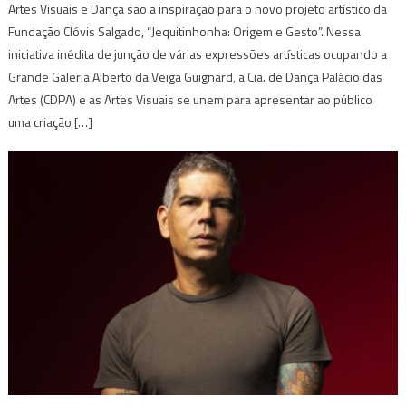
Artes Visuais e Dança são a inspiração para o novo projeto artístico da
Fundação Clóvis Salgado, “Jequitinhonha: Origem e Gesto”. Nessa
iniciativa inédita de junção de várias expressões artísticas ocupando a
Grande Galeria Alberto da Veiga Guignard, a Cia. de Dança Palácio das
Artes (CDPA) e as Artes Visuais se unem para apresentar ao público
uma criação […]