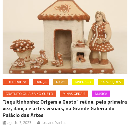
CULTURALIZA
DANÇA
DICAS
DIVERSÃO
EXPOSIÇÕES
GRATUITO OU A BAIXO CUSTO
MINAS GERAIS
MÚSICA
“Jequitinhonha: Origem e Gesto” reúne, pela primeira
vez, dança e artes visuais, na Grande Galeria do
Palácio das Artes
agosto 3, 2023
Joseane Santos