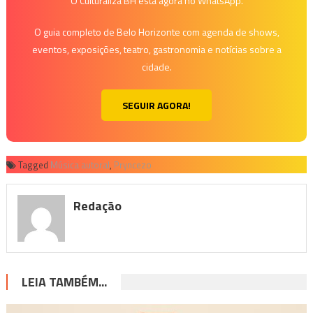
O Culturaliza BH está agora no WhatsApp.
O guia completo de Belo Horizonte com agenda de shows,
eventos, exposições, teatro, gastronomia e notícias sobre a
cidade.
SEGUIR AGORA!
Tagged
Música autoral
,
Pryncezo
Redação
LEIA TAMBÉM...