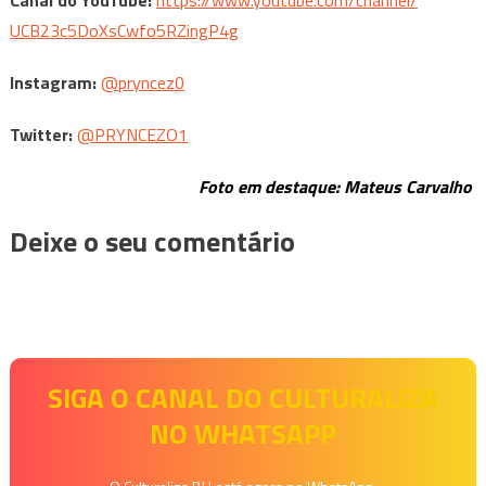
UCB23c5DoXsCwfo5RZingP4g
Instagram:
@pryncez0
Twitter:
@PRYNCEZO1
Foto em destaque: Mateus Carvalho
Deixe o seu comentário
SIGA O CANAL DO CULTURALIZA
NO WHATSAPP