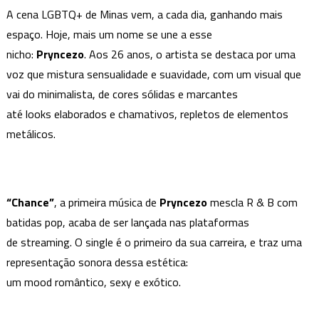
A cena LGBTQ+ de Minas vem, a cada dia, ganhando mais
estreia:
espaço. Hoje, mais um nome se une a esse
“Chance”
nicho:
Pryncezo
. Aos 26 anos, o artista se destaca por uma
voz que mistura sensualidade e suavidade, com um visual que
vai do minimalista, de cores sólidas e marcantes
até looks elaborados e chamativos, repletos de elementos
metálicos.
“Chance”
, a primeira música de
Pryncezo
mescla R & B com
batidas pop, acaba de ser lançada nas plataformas
de streaming. O single é o primeiro da sua carreira, e traz uma
representação sonora dessa estética:
um mood romântico, sexy e exótico.