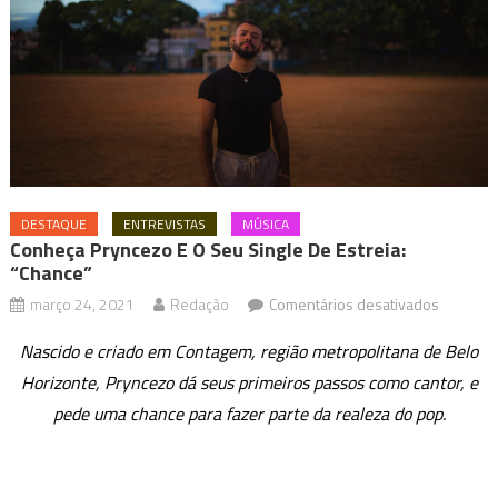
DESTAQUE
ENTREVISTAS
MÚSICA
Conheça Pryncezo E O Seu Single De Estreia:
“Chance”
em
março 24, 2021
Redação
Comentários desativados
Conheça
Nascido e criado em Contagem, região metropolitana de Belo
Pryncez
Horizonte, Pryncezo dá seus primeiros passos como cantor, e
e
pede uma chance para fazer parte da realeza do pop.
o
seu
single
de