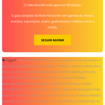
O Culturaliza BH está agora no WhatsApp.
O guia completo de Belo Horizonte com agenda de shows,
eventos, exposições, teatro, gastronomia e notícias sobre a
cidade.
SEGUIR AGORA!
Tagged
“Para pra Pensar” e “Maré” para transmitir de forma simples e
genuína a pureza do que mais acredita
,
“Violeta”
,
a cantora e compositora
mineira Lorenza Junqueira lança seu mais recente trabalho
,
a força da
terra. Em uma live transmitida ao vivo de seu canal no Youtube
(www.youtube.com/lorenzajunqueira) no dia 20 de março
,
a jovem
musicista reuniu as quatro canções autorais “Natureza”
,
Advogado Felipe
de Jesus
,
as músicas deste que é o terceiro EP de sua carreira e motivou a
gravação de seu primeiro clipe com a canção “Maré”.
,
jornalista Felipe de