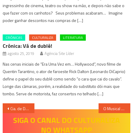
ingressinho de cinema, teatro ou show na mão, e depois não sabe o
que fazer com os canhotos? Seus problemas acabaram… Imagine
poder ganhar descontos nas compras de […]
CRÔNICAS
CULTURALIZA
LITERATURA
Crônica: Vá de dublê!
agosto 25, 2019
Agência Site Líder
Nas cenas iniciais de “Era Uma Vez em… Hollywood”, novo filme de
Quentin Tarantino, o ator de faroeste Rick Dalton (Leonardo DiCaprio)
define o papel do seu dublê como sendo “o cara que cai do cavalo”.
Longe das câmaras, porém, a realidade do substituto dói mais que
tombo. Serve de motorista, faz consertos no telhado […]
Navegação
Cia. de Dança Palácio das Artes lança documentário “Varanda em Construção”
O Musical “O Tubarão Martelo e os Habitantes do Fundo do Mar” celebra o Dia Mundial da Água
de
SIGA O CANAL DO CULTURALIZA
NO WHATSAPP
Post