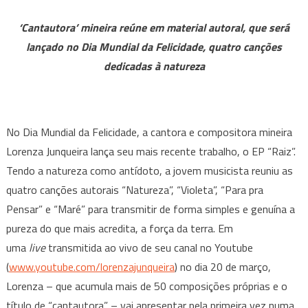
EP
“RAIZ”
‘Cantautora’ mineira reúne em material autoral, que será
COM
lançado no Dia Mundial da Felicidade, quatro canções
MENSAGEM
dedicadas à natureza
DE
ESPERANÇA
E
CLIPE
No Dia Mundial da Felicidade, a cantora e compositora mineira
GRAVADO
Lorenza Junqueira lança seu mais recente trabalho, o EP “Raiz”.
NO
Tendo a natureza como antídoto, a jovem musicista reuniu as
BAIRRO
quatro canções autorais “Natureza”, “Violeta”, “Para pra
EM
QUE
Pensar” e “Maré” para transmitir de forma simples e genuína a
CRESCEU
pureza do que mais acredita, a força da terra. Em
uma
live
transmitida ao vivo de seu canal no Youtube
(
www.youtube.com/
lorenzajunqueira
) no dia 20 de março,
Lorenza – que acumula mais de 50 composições próprias e o
título de “cantautora” – vai apresentar pela primeira vez numa