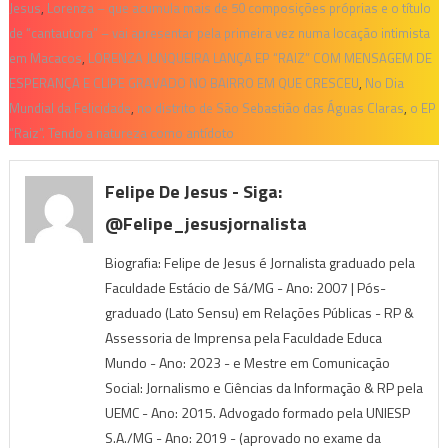
Jesus
,
Lorenza – que acumula mais de 50 composições próprias e o título
de “cantautora” – vai apresentar pela primeira vez numa locação intimista
em Macacos
,
LORENZA JUNQUEIRA LANÇA EP “RAIZ” COM MENSAGEM DE
ESPERANÇA E CLIPE GRAVADO NO BAIRRO EM QUE CRESCEU
,
No Dia
Mundial da Felicidade
,
no distrito de São Sebastião das Águas Claras
,
o EP
“Raiz”. Tendo a natureza como antídoto
Felipe De Jesus - Siga:
@felipe_jesusjornalista
Biografia: Felipe de Jesus é Jornalista graduado pela
Faculdade Estácio de Sá/MG - Ano: 2007 | Pós-
graduado (Lato Sensu) em Relações Públicas - RP &
Assessoria de Imprensa pela Faculdade Educa
Mundo - Ano: 2023 - e Mestre em Comunicação
Social: Jornalismo e Ciências da Informação & RP pela
UEMC - Ano: 2015. Advogado formado pela UNIESP
S.A./MG - Ano: 2019 - (aprovado no exame da