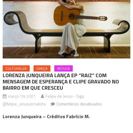
CULTURALIZA
DANÇA
MÚSICA
LORENZA JUNQUEIRA LANÇA EP “RAIZ” COM
MENSAGEM DE ESPERANÇA E CLIPE GRAVADO NO
BAIRRO EM QUE CRESCEU
março 19, 2021
Felipe de Jesus - Siga:
em
@felipe_jesusjornalista
Comentários desativados
LORENZA
Lorenza Junqueira – Créditos Fabrício M.
JUNQUEIRA
LANÇA