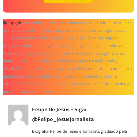
Tagged
a varanda foi a única alternativa encontrada pelos diretores de
manter a proposta sem expor ninguém aos riscos de contágio da Covid-
19. “Nos deparamos com o desejo de ver o céu. De tentar mapear
,
Advogado Felipe de Jesus
,
ao mesmo tempo
,
Cia. de Dança Palácio das
Artes lança documentário “Varanda em Construção”
,
de alguma forma
,
diante da impossibilidade de sair de casa
,
explica Lucas Resende.
,
jornalista Felipe de Jesus
,
Mas
,
para os jardins”
,
pensamos em uma dança
que fosse para as varandas
,
que corresse
,
que saísse de casa. Já
estávamos cansados de ficar em casa o tempo inteiro. Então
,
uma dança
que se comunicasse com esse céu
Felipe De Jesus - Siga:
@felipe_jesusjornalista
Biografia: Felipe de Jesus é Jornalista graduado pela