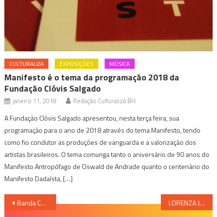
CULTURALIZA
EXPOSIÇÕES
MÚSICA
Manifesto é o tema da programação 2018 da
Fundação Clóvis Salgado
janeiro 11, 2018
Redação Culturaliza BH
A Fundação Clóvis Salgado apresentou, nesta terça feira, sua
programação para o ano de 2018 através do tema Manifesto, tendo
como fio condutor as produções de vanguarda e a valorização dos
artistas brasileiros. O tema comunga tanto o aniversário de 90 anos do
Manifesto Antropófago de Oswald de Andrade quanto o centenário do
Manifesto Dadaísta, […]
Navegação
Banda Chico e o Mar lança primeiro EP e divulga lyric vídeo com exclusividade; confira
LORENZA JUNQUEIRA LANÇA EP “RAIZ” COM MENSAGEM DE ESPERANÇA E CLIPE GRAVADO NO BAIRRO EM QUE CRESCEU