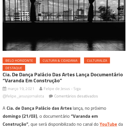
BELO HORIZONTE
CULTURA & CIDADANIA
CULTURALIZA
DESTAQUE
Cia. De Dança Palácio Das Artes Lança Documentário
“Varanda Em Construção”
março 19, 2021
Felipe de Jesus - Siga:
em
@felipe_jesusjornalista
Comentários desativados
Cia.
A
Cia. de Dança Palácio das Artes
lança, no próximo
de
domingo (21/03)
, o documentário
“Varanda em
Dança
Construção”
, que será disponibilizado no canal do
YouTube
da
Palácio