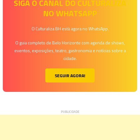
de
SIGA O CANAL DO CULTURALIZA
NO WHATSAPP
Post
O Culturaliza BH está agora no WhatsApp.
O guia completo de Belo Horizonte com agenda de shows,
eventos, exposições, teatro, gastronomia e notícias sobre a
cidade.
SEGUIR AGORA!