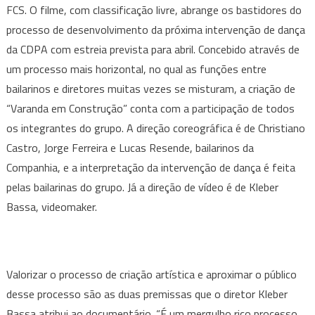
das
FCS. O filme, com classificação livre, abrange os bastidores do
Artes
processo de desenvolvimento da próxima intervenção de dança
lança
da CDPA com estreia prevista para abril. Concebido através de
documentário
um processo mais horizontal, no qual as funções entre
“Varanda
bailarinos e diretores muitas vezes se misturam, a criação de
em
“Varanda em Construção” conta com a participação de todos
Construção”
os integrantes do grupo. A direção coreográfica é de Christiano
Castro, Jorge Ferreira e Lucas Resende, bailarinos da
Companhia, e a interpretação da intervenção de dança é feita
pelas bailarinas do grupo. Já a direção de vídeo é de Kleber
Bassa, videomaker.
Valorizar o processo de criação artística e aproximar o público
desse processo são as duas premissas que o diretor Kleber
Bassa atribui ao documentário. “É um mergulho rico processo