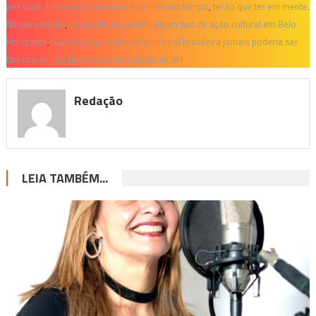
pessoas a frequentarem mais e ao mesmo tempo
,
terão que ter em mente.
Nesse sentido
,
toda esfera que tem algum tipo de ação cultural em Belo
Horizonte
,
Vale dizer que a história cultural brasileira jamais poderia ser
tão rica se não tivesse a contribuição de BH
Redação
LEIA TAMBÉM...