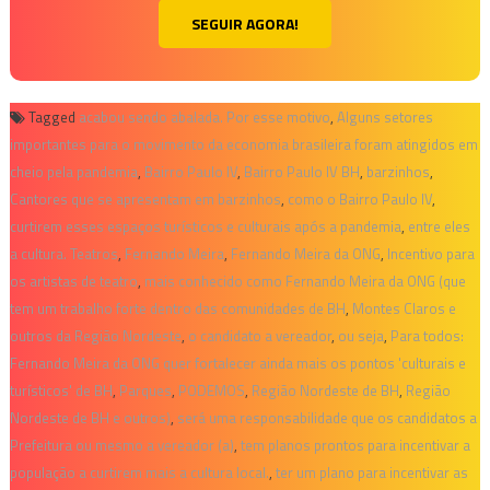
SEGUIR AGORA!
Tagged
acabou sendo abalada. Por esse motivo
,
Alguns setores
importantes para o movimento da economia brasileira foram atingidos em
cheio pela pandemia
,
Bairro Paulo IV
,
Bairro Paulo IV BH
,
barzinhos
,
Cantores que se apresentam em barzinhos
,
como o Bairro Paulo IV
,
curtirem esses espaços turísticos e culturais após a pandemia
,
entre eles
a cultura. Teatros
,
Fernando Meira
,
Fernando Meira da ONG
,
Incentivo para
os artistas de teatro
,
mais conhecido como Fernando Meira da ONG (que
tem um trabalho forte dentro das comunidades de BH
,
Montes Claros e
outros da Região Nordeste
,
o candidato a vereador
,
ou seja
,
Para todos:
Fernando Meira da ONG quer fortalecer ainda mais os pontos 'culturais e
turísticos' de BH
,
Parques
,
PODEMOS
,
Região Nordeste de BH
,
Região
Nordeste de BH e outros)
,
será uma responsabilidade que os candidatos a
Prefeitura ou mesmo a vereador (a)
,
tem planos prontos para incentivar a
população a curtirem mais a cultura local.
,
ter um plano para incentivar as