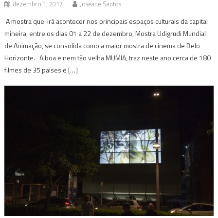
dezembro 1, 2017
Joseane Santos
A mostra que irá acontecer nos principais espaços culturais da capital
mineira, entre os dias 01 a 22 de dezembro, Mostra Udigrudi Mundial
de Animação, se consolida como a maior mostra de cinema de Belo
Horizonte. A boa e nem tão velha MUMIA, traz neste ano cerca de 180
filmes de 35 países e […]