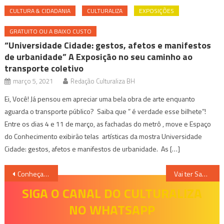
CULTURA & CIDADANIA
CULTURALIZA
EXPOSIÇÕES
GRATUITO OU A BAIXO CUSTO
“Universidade Cidade: gestos, afetos e manifestos
de urbanidade” A Exposição no seu caminho ao
transporte coletivo
março 5, 2021
Redação Culturaliza BH
Ei, Você! Já pensou em apreciar uma bela obra de arte enquanto
aguarda o transporte público? Saiba que ” é verdade esse bilhete”!
Entre os dias 4 e 11 de março, as fachadas do metrô , move e Espaço
do Conhecimento exibirão telas artísticas da mostra Universidade
Cidade: gestos, afetos e manifestos de urbanidade. As […]
Navegação
Conheça as propostas de Áurea Carolina para o setor da cultura de BH
Vai ter Samba: Mix Garden recebe os primeiros shows desde o início da pandemia
de
SIGA O CANAL DO CULTURALIZA
NO WHATSAPP
Post