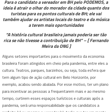
Para o candidato a vereador em BH pelo PODEMOS, a
todos
ideia é atrair o olhar do morador da cidade quanto dos
Fern
turistas para os pontos culturais de BH; ele vai
Meira
também ajudar os artistas locais do teatro e da música
da
a terem mais oportunidades
ONG
“A história cultural brasileira jamais poderia ser
tão
quer
rica se não tivesse a contribuição de BH” – [ Fernando
fortal
Meira da ONG ]
ainda
mais
Alguns setores importantes para o movimento da economia
os
brasileira foram atingidos em cheio pela pandemia, entre eles a
ponto
cultura. Teatros, parques, barzinhos, ou seja, toda esfera que
‘cultu
tem algum tipo de ação cultural em Belo Horizonte, por
e
exemplo, acabou sendo abalada. Por esse motivo, ter um plano
turíst
para incentivar as pessoas a frequentarem mais e ao mesmo
de
tempo, curtirem esses espaços turísticos e culturais após a
BH
pandemia, será uma responsabilidade que os candidatos a