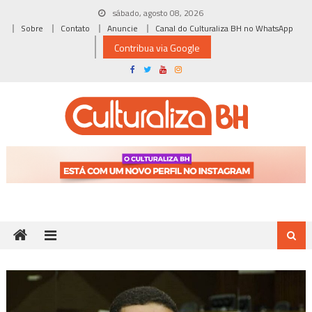
Skip
sábado, agosto 08, 2026
to
Sobre
Contato
Anuncie
Canal do Culturaliza BH no WhatsApp
content
Contribua via Google