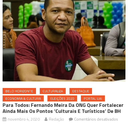
BELO HORIZONTE
CULTURALIZA
DESTAQUE
ECONOMIA & CULTURA
ELEIÇÕES 2020
PORTAL UAI
Para Todos: Fernando Meira Da ONG Quer Fortalecer
Ainda Mais Os Pontos ‘culturais E Turísticos’ De BH
em
novembro 4, 2020
Redação
Comentários desativados
Para