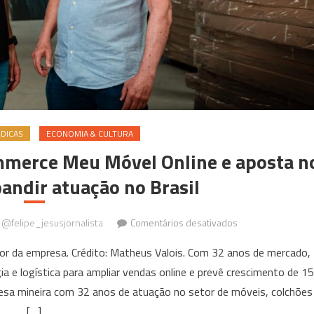
DICAS
ECONOMIA & CULTURA
mmerce Meu Móvel Online e aposta n
pandir atuação no Brasil
em
: @felipe_jesusjornalista
Comentários desativados
RSudeste
ador da empresa. Crédito: Matheus Valois. Com 32 anos de mercado,
Móveis
a e logística para ampliar vendas online e prevê crescimento de 1
lança
sa mineira com 32 anos de atuação no setor de móveis, colchões
e-
commerce
[…]