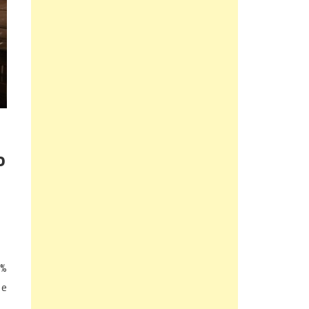
o
5%
 e