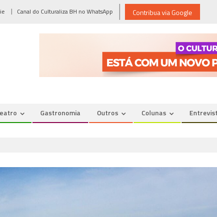
ie
Canal do Culturaliza BH no WhatsApp
Contribua via Google
eatro
Gastronomia
Outros
Colunas
Entrevis