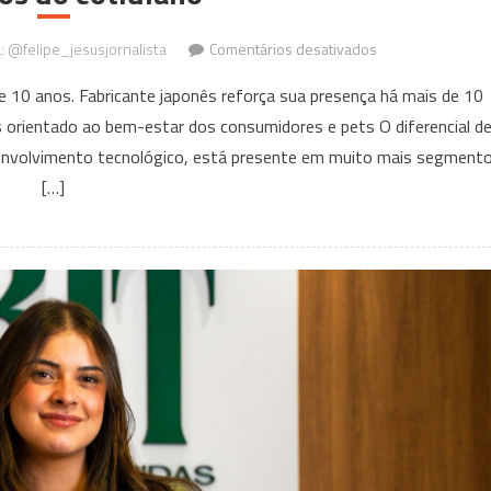
em
a: @felipe_jesusjornalista
Comentários desativados
Grupo
 10 anos. Fabricante japonês reforça sua presença há mais de 10
Unicharm
 orientado ao bem-estar dos consumidores e pets O diferencial d
aplica
senvolvimento tecnológico, está presente em muito mais segment
cultura
da
[…]
inovação
para
transformar
produtos
do
cotidiano