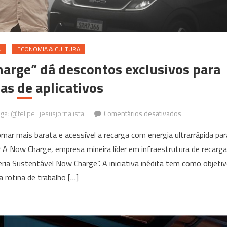
A
ECONOMIA & CULTURA
arge” dá descontos exclusivos para
as de aplicativos
em
iga: @felipe_jesusjornalista
Comentários desativados
Campanha
rnar mais barata e acessível a recarga com energia ultrarrápida par
“Correria
ar A Now Charge, empresa mineira líder em infraestrutura de recarga
Now
reria Sustentável Now Charge”. A iniciativa inédita tem como objeti
Charge”
dá
 a rotina de trabalho […]
descontos
exclusivos
para
motoristas