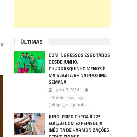
e
ÚLTIMAS
os
COM INGRESSOS ESGOTADOS
DESDE JUNHO,
CHURRASQUINHO MENOS É
MAIS AGITA BH NA PRÓXIMA
SEMANA
agosto 5, 2026
Felipe de Jesus - Siga:
@felipe_jesusjornalista
JUNGLEBIER CHEGA À 22ª
EDIÇÃO COM EXPERIÊNCIA
INÉDITA DE HARMONIZAÇÕES
CERVEJEIRAS E