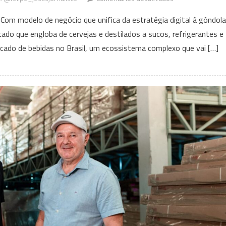
Brasil
 Com modelo de negócio que unifica da estratégia digital à gôndola
conta
do que engloba de cervejas e destilados a sucos, refrigerantes e
com
cado de bebidas no Brasil, um ecossistema complexo que vai […]
a
primeira
agência
especializada
exclusivamente
no
setor
de
bebidas