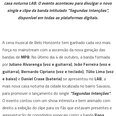
casa noturna LAB. O evento aconteceu para divulgar o novo
lança
single e clipe da banda intitulado “Segundas Intenções”,
single,
disponível em todas as plataformas digitais.
fala
sobre
inspirações,
planos
A cena musical de Belo Horizonte tem ganhado cada vez mais
para
força no mainstream com a ascensão da nova geração das
o
futuro
bandas de
MPB
. No último dia 4 de outubro, a banda formada
e
por
Juliano Alvarenga (voz e guitarra)
,
João Ferreira (voz e
carinho
guitarra)
,
Bernardo Cipriano (voz e teclado)
,
Túlio Lima (voz
dos
e baixo)
e
Daniel Crase (bateria)
se apresentou no
LAB
, a
fãs.
mais nova casa noturna da cidade localizada no bairro Savassi,
para promover o lançamento do single
“Segundas Intenções”
.
O evento contou com um show intimista e bem animado com
direito a exibição do clipe para os fãs que estavam presentes e
apresentação de convidados especais como a banda
Papa