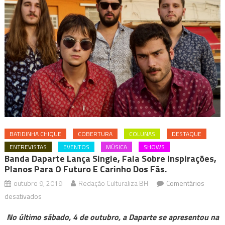
BATIDINHA CHIQUE
COBERTURA
COLUNAS
DESTAQUE
ENTREVISTAS
EVENTOS
MÚSICA
SHOWS
Banda Daparte Lança Single, Fala Sobre Inspirações,
Planos Para O Futuro E Carinho Dos Fãs.
outubro 9, 2019
Redação Culturaliza BH
Comentários
em
desativados
Banda
No último sábado, 4 de outubro, a Daparte se apresentou na
Daparte