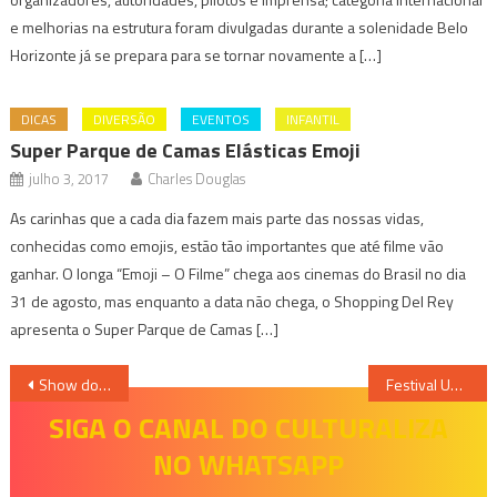
e melhorias na estrutura foram divulgadas durante a solenidade Belo
Horizonte já se prepara para se tornar novamente a […]
DICAS
DIVERSÃO
EVENTOS
INFANTIL
Super Parque de Camas Elásticas Emoji
julho 3, 2017
Charles Douglas
As carinhas que a cada dia fazem mais parte das nossas vidas,
conhecidas como emojis, estão tão importantes que até filme vão
ganhar. O longa “Emoji – O Filme” chega aos cinemas do Brasil no dia
31 de agosto, mas enquanto a data não chega, o Shopping Del Rey
apresenta o Super Parque de Camas […]
Navegação
Show do Capital Inicial em sua turnê “Sonora” agita KM de Vantagens Hall
Festival Universo BH apresenta shows de Anitta e Iza no Mineirão
de
SIGA O CANAL DO CULTURALIZA
NO WHATSAPP
Post