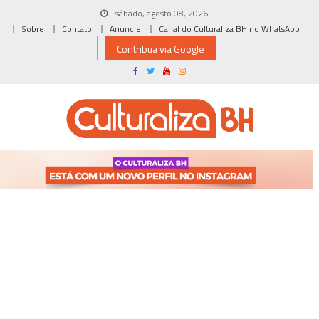
Skip
sábado, agosto 08, 2026
to
Sobre
Contato
Anuncie
Canal do Culturaliza BH no WhatsApp
content
Contribua via Google