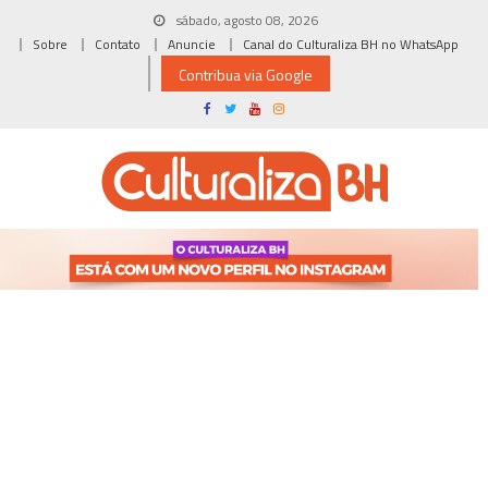
Skip
sábado, agosto 08, 2026
to
Sobre
Contato
Anuncie
Canal do Culturaliza BH no WhatsApp
content
Contribua via Google