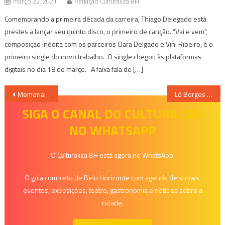
março 22, 2021
Redação Culturaliza BH
Comemorando a primeira década da carreira, Thiago Delegado está
prestes a lançar seu quinto disco, o primeiro de canção. “Vai e vem“,
composição inédita com os parceiros Clara Delgado e Vini Ribeiro, é o
primeiro single do novo trabalho. O single chegou às plataformas
digitais no dia 18 de março. A faixa fala de […]
Navegação
Memorial Vale Recebe O Espetáculo “Meu Canto de Graça”, com a Cia. Teatral COCCIX
Lô Borges canta sucessos dos seus álbuns da década de 70 “Tênis +Clube”
de
SIGA O CANAL DO CULTURALIZA
NO WHATSAPP
Post
O Culturaliza BH está agora no WhatsApp.
O guia completo de Belo Horizonte com agenda de shows,
eventos, exposições, teatro, gastronomia e notícias sobre a
cidade.