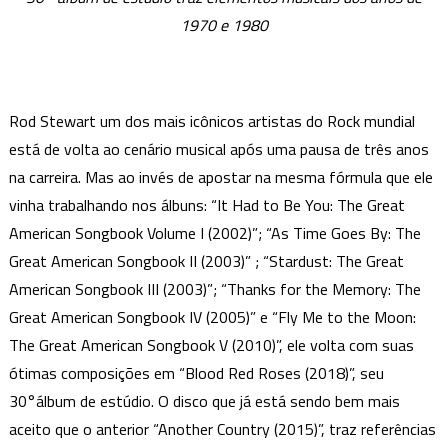
Stewart
1970 e 1980
renova
as
energias
com
Rod Stewart um dos mais icônicos artistas do Rock mundial
“Blood
está de volta ao cenário musical após uma pausa de três anos
Red
na carreira. Mas ao invés de apostar na mesma fórmula que ele
Roses”
vinha trabalhando nos álbuns: “It Had to Be You: The Great
American Songbook Volume I (2002)”; “As Time Goes By: The
Great American Songbook II (2003)” ; “Stardust: The Great
American Songbook III (2003)”; “Thanks for the Memory: The
Great American Songbook IV (2005)” e “Fly Me to the Moon:
The Great American Songbook V (2010)”, ele volta com suas
ótimas composições em “Blood Red Roses (2018)”, seu
30°álbum de estúdio. O disco que já está sendo bem mais
aceito que o anterior “Another Country (2015)”, traz referências