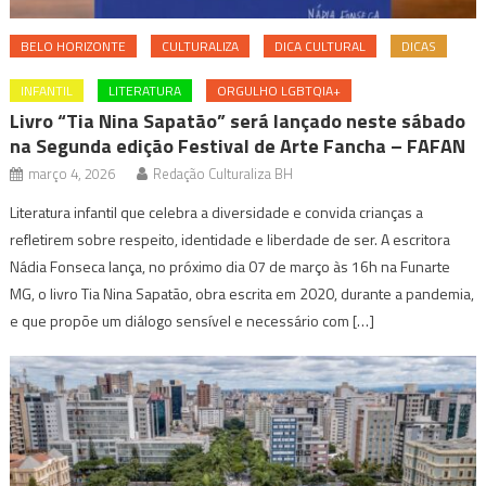
BELO HORIZONTE
CULTURALIZA
DICA CULTURAL
DICAS
INFANTIL
LITERATURA
ORGULHO LGBTQIA+
Livro “Tia Nina Sapatão” será lançado neste sábado
na Segunda edição Festival de Arte Fancha – FAFAN
março 4, 2026
Redação Culturaliza BH
Literatura infantil que celebra a diversidade e convida crianças a
refletirem sobre respeito, identidade e liberdade de ser. A escritora
Nádia Fonseca lança, no próximo dia 07 de março às 16h na Funarte
MG, o livro Tia Nina Sapatão, obra escrita em 2020, durante a pandemia,
e que propõe um diálogo sensível e necessário com […]