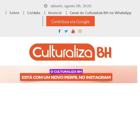
Skip
sábado, agosto 08, 2026
to
Sobre
Contato
Anuncie
Canal do Culturaliza BH no WhatsApp
content
Contribua via Google