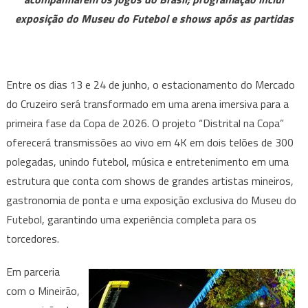
o
exposição do Museu do Futebol e shows após as partidas
“Distrital
na
Copa”
com
Entre os dias 13 e 24 de junho, o estacionamento do Mercado
telões
do Cruzeiro será transformado em uma arena imersiva para a
gigantes,
primeira fase da Copa de 2026. O projeto “Distrital na Copa”
shows
e
oferecerá transmissões ao vivo em 4K em dois telões de 300
gastronomia
polegadas, unindo futebol, música e entretenimento em uma
em
estrutura que conta com shows de grandes artistas mineiros,
BH
gastronomia de ponta e uma exposição exclusiva do Museu do
Futebol, garantindo uma experiência completa para os
torcedores.
Em parceria
com o Mineirão,