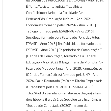
da Ordem dos Advogados (ESA/CFOAB) - Ano: 2024.
É Perito/Assistente Judicial Trabalhista -
Contábil/Imobiliário pela Faculdade Beta
Perícias/Pós-Graduação Jurídica - Ano: 2021.
Economista formado pela UNP/SP - Ano: 2019 |
Teólogo formado pela ESABI/MG - Ano: 2015 |
Sociólogo formado pela Faculdade Polis das Artes -
FPA/SP - Ano: 2016 | Tec.Publicidade formado pelo
IPED/SP - Ano: 2019 | Engenheiro da Computação TI
(Ciências da Computação) formado pela Federal
Educação - Ano: 2023 & Engenharia de Prompts IA -
Faculdade Metropolitana - Ano: 2025. Farmacêutico
(Ciências Farmacêuticas) formado pela UNP - Ano:
2024. Faz o Doutorado (PhD) em Direito Empresarial
& Trabalhista pela UNIB/UNICORP-INPI.GOV. É
Tutor/Prof.Universitario (ferista/substituição) e tem
dois Ebooks (livros): área Sociológica e Econômica:
"Sociedade Conectada (2020)" - (ramo da