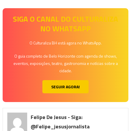
SIGA O CANAL DO CULTURALIZA
NO WHATSAPP
O Culturaliza BH está agora no WhatsApp.
O guia completo de Belo Horizonte com agenda de shows,
eventos, exposições, teatro, gastronomia e notícias sobre a
cidade.
SEGUIR AGORA!
Felipe De Jesus - Siga:
@felipe_jesusjornalista