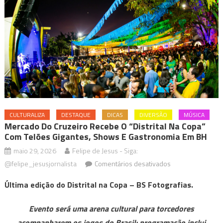
CULTURALIZA
DESTAQUE
DICAS
DIVERSÃO
MÚSICA
Mercado Do Cruzeiro Recebe O “Distrital Na Copa”
Com Telões Gigantes, Shows E Gastronomia Em BH
maio 29, 2026
Felipe de Jesus - Siga:
em
@felipe_jesusjornalista
Comentários desativados
Mercado
Última edição do Distrital na Copa – BS Fotografias.
do
Cruzeiro
Evento será uma arena cultural para torcedores
recebe
acompanharem os jogos do Brasil; programação inclui