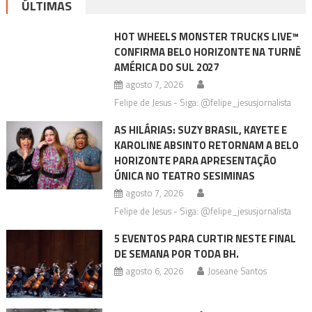
ÚLTIMAS
HOT WHEELS MONSTER TRUCKS LIVE™
CONFIRMA BELO HORIZONTE NA TURNÊ
AMÉRICA DO SUL 2027
agosto 7, 2026
Felipe de Jesus - Siga: @felipe_jesusjornalista
AS HILÁRIAS: SUZY BRASIL, KAYETE E
KAROLINE ABSINTO RETORNAM A BELO
HORIZONTE PARA APRESENTAÇÃO
ÚNICA NO TEATRO SESIMINAS
agosto 7, 2026
Felipe de Jesus - Siga: @felipe_jesusjornalista
5 EVENTOS PARA CURTIR NESTE FINAL
DE SEMANA POR TODA BH.
agosto 6, 2026
Joseane Santos