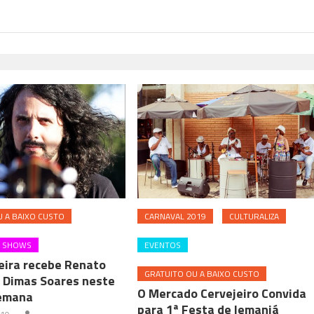
 A BAIXO CUSTO
CARNAVAL 2019
CULTURALIZA
SHOWS
EVENTOS
Feira recebe Renato
GRATUITO OU A BAIXO CUSTO
 Dimas Soares neste
O Mercado Cervejeiro Convida
semana
para 1ª Festa de Iemanjá