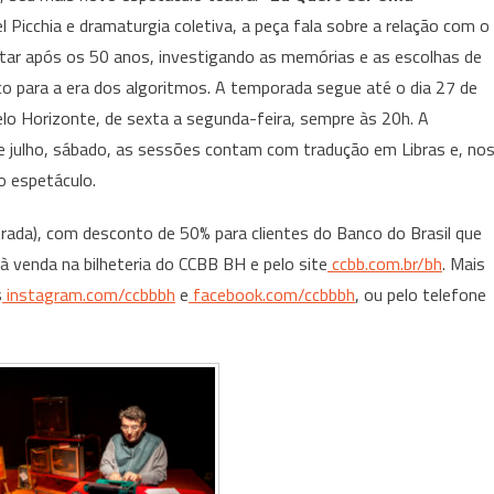
Pierrot
l Picchia e dramaturgia coletiva, a peça fala sobre a relação com o
Lunar
tar após os 50 anos, investigando as memórias e as escolhas de
estreia
espetáculo
o para a era dos algoritmos. A temporada segue até o dia 27 de
teatral
Belo Horizonte, de sexta a segunda-feira, sempre às 20h. A
“Eu
 de julho, sábado, as sessões contam com tradução em Libras e, no
quero
o espetáculo.
ser
uma
rada), com desconto de 50% para clientes do Banco do Brasil que
locomotiva
 venda na bilheteria do CCBB BH e pelo site
ccbb.com.br/bh
. Mais
”
s
instagram.com/ccbbbh
e
facebook.com/ccbbbh
, ou pelo telefone
no
CCBB
BH