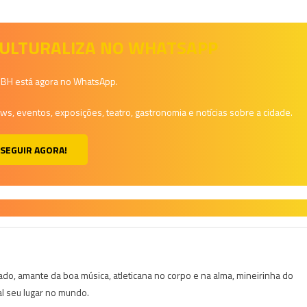
 CULTURALIZA NO WHATSAPP
a BH está agora no WhatsApp.
, eventos, exposições, teatro, gastronomia e notícias sobre a cidade.
SEGUIR AGORA!
do, amante da boa música, atleticana no corpo e na alma, mineirinha do
al seu lugar no mundo.