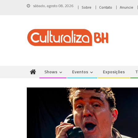
Skip
sábado, agosto 08, 2026
Sobre
Contato
Anuncie
to
content
Shows
Eventos
Exposições
T