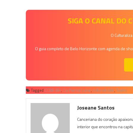
SIGA O CANAL DO
O Culturaliz
O guia completo de Belo Horizonte com agenda de shows
Tagged
CCBB-BH
,
Cia Pierrot Lunar
,
culturalizabh
,
Teatro
Joseane Santos
Canceriana do coração apaixona
interior que encontrou na capit