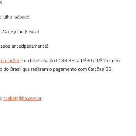
os
 julho (sábado)
24 de julho (sexta)
gressos antecipadamente)
com.br/bh
e na bilheteria do CCBB BH, a R$30 e R$15 (meia-
co do Brasil que realizam o pagamento com Cartões BB.
l:
ccbbbh@bb.com.br