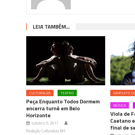
LEIA TAMBÉM...
CULTURALIZA
TEATRO
GRATUITO OU
Peça Enquanto Todos Dormem
MÚSICA
encerra turnê em Belo
Viola de 
Horizonte
Caetano e
outubro 5, 2017
final de 
Redação Culturaliza BH