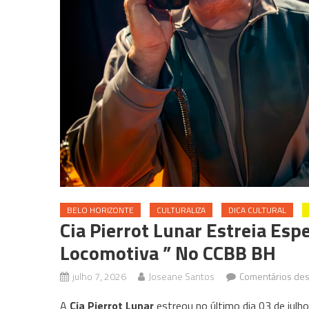
BELO HORIZONTE
CULTURALIZA
DICA CULTURAL
Cia Pierrot Lunar Estreia Es
Locomotiva ” No CCBB BH
julho 7, 2026
Joseane Santos
Comentários des
A
Cia Pierrot Lunar
estreou no último dia 03 de julh