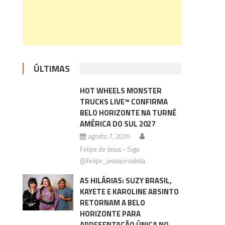
s
ÚLTIMAS
HOT WHEELS MONSTER
TRUCKS LIVE™ CONFIRMA
BELO HORIZONTE NA TURNÊ
AMÉRICA DO SUL 2027
agosto 7, 2026
Felipe de Jesus - Siga:
@felipe_jesusjornalista
AS HILÁRIAS: SUZY BRASIL,
KAYETE E KAROLINE ABSINTO
RETORNAM A BELO
HORIZONTE PARA
APRESENTAÇÃO ÚNICA NO