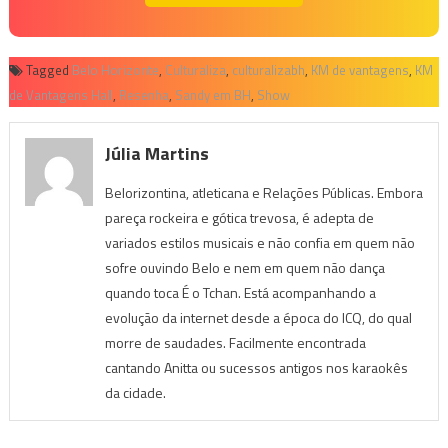
Tagged
Belo Horizonte
,
Culturaliza
,
culturalizabh
,
KM de vantagens
,
KM
de Vantagens Hall
,
Resenha
,
Sandy em BH
,
Show
Júlia Martins
Belorizontina, atleticana e Relações Públicas. Embora
pareça rockeira e gótica trevosa, é adepta de
variados estilos musicais e não confia em quem não
sofre ouvindo Belo e nem em quem não dança
quando toca É o Tchan. Está acompanhando a
evolução da internet desde a época do ICQ, do qual
morre de saudades. Facilmente encontrada
cantando Anitta ou sucessos antigos nos karaokês
da cidade.