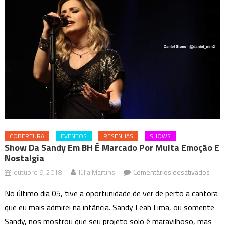
COBERTURA
EVENTOS
RESENHAS
SHOWS
Show Da Sandy Em BH É Marcado Por Muita Emoção E
Nostalgia
em
outubro 9, 2018
Júlia Martins
Comentários desativados
Sho
No último dia 05, tive a oportunidade de ver de perto a cantora
da
que eu mais admirei na infância. Sandy Leah Lima, ou somente
Sand
Sandy, nos mostrou que seu projeto solo é maravilhoso, mas
em