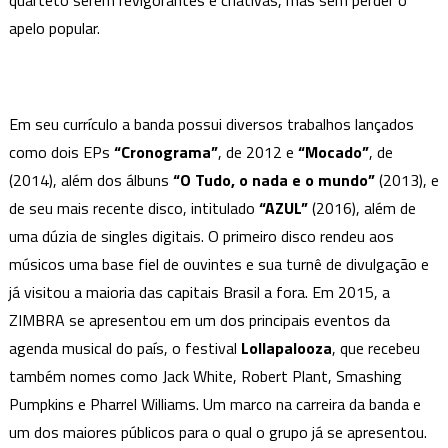
quarteto serem revigorantes e criativas, mas sem perder o
apelo popular.
Em seu currículo a banda possui diversos trabalhos lançados
como dois EPs
“Cronograma”
, de 2012 e
“Mocado”
, de
(2014), além dos álbuns
“O Tudo, o nada e o mundo”
(2013), e
de seu mais recente disco, intitulado
“AZUL”
(2016), além de
uma dúzia de singles digitais. O primeiro disco rendeu aos
músicos uma base fiel de ouvintes e sua turnê de divulgação e
já visitou a maioria das capitais Brasil a fora. Em 2015, a
ZIMBRA se apresentou em um dos principais eventos da
agenda musical do país, o festival
Lollapalooza
, que recebeu
também nomes como Jack White, Robert Plant, Smashing
Pumpkins e Pharrel Williams. Um marco na carreira da banda e
um dos maiores públicos para o qual o grupo já se apresentou.