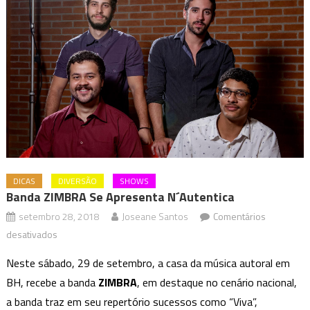
DICAS
DIVERSÃO
SHOWS
Banda ZIMBRA Se Apresenta N´Autentica
setembro 28, 2018
Joseane Santos
Comentários
em
desativados
Banda
Neste sábado, 29 de setembro, a casa da música autoral em
ZIMBRA
BH, recebe a banda
ZIMBRA
, em destaque no cenário nacional,
Se
a banda traz em seu repertório sucessos como “Viva”,
Apresenta