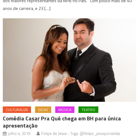
dos maiores representantes da MPB no País. Com pouco mais de 40
anos de carreira, e 23 […]
CULTURALIZA
DICAS
MÚSICA
TEATRO
Comédia Casar Pra Quê chega em BH para única
apresentação
julho 4, 2019
Felipe de Jesus - Siga: @felipe_jesusjornalista