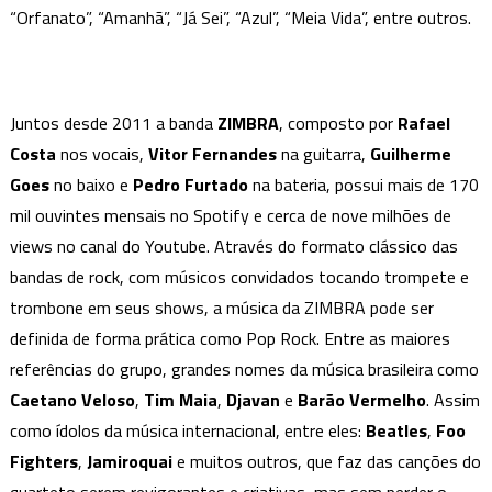
“Orfanato”, “Amanhã”, “Já Sei”, “Azul”, “Meia Vida”, entre outros.
N
´Autentica
Juntos desde 2011 a banda
ZIMBRA
, composto por
Rafael
Costa
nos vocais,
Vitor Fernandes
na guitarra,
Guilherme
Goes
no baixo e
Pedro Furtado
na bateria, possui mais de 170
mil ouvintes mensais no Spotify e cerca de nove milhões de
views no canal do Youtube. Através do formato clássico das
bandas de rock, com músicos convidados tocando trompete e
trombone em seus shows, a música da ZIMBRA pode ser
definida de forma prática como Pop Rock. Entre as maiores
referências do grupo, grandes nomes da música brasileira como
Caetano Veloso
,
Tim Maia
,
Djavan
e
Barão Vermelho
. Assim
como ídolos da música internacional, entre eles:
Beatles
,
Foo
Fighters
,
Jamiroquai
e muitos outros, que faz das canções do