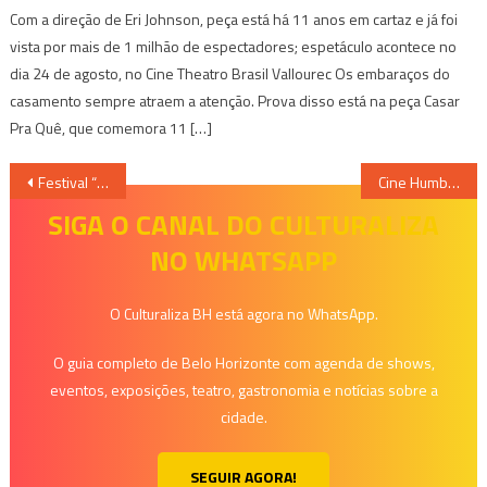
Com a direção de Eri Johnson, peça está há 11 anos em cartaz e já foi
vista por mais de 1 milhão de espectadores; espetáculo acontece no
dia 24 de agosto, no Cine Theatro Brasil Vallourec Os embaraços do
casamento sempre atraem a atenção. Prova disso está na peça Casar
Pra Quê, que comemora 11 […]
Navegação
Festival “Na Praia” é atração deste final de semana na Lagoa dos Ingleses
Cine Humberto Mauro Exibe a Mostra Buñuel no México
de
SIGA O CANAL DO CULTURALIZA
NO WHATSAPP
Post
O Culturaliza BH está agora no WhatsApp.
O guia completo de Belo Horizonte com agenda de shows,
eventos, exposições, teatro, gastronomia e notícias sobre a
cidade.
SEGUIR AGORA!