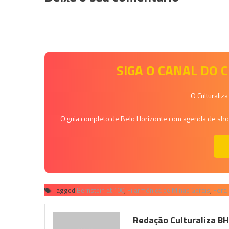
SIGA O CANAL DO
O Culturaliz
O guia completo de Belo Horizonte com agenda de shows
Tagged
Bernstein at 100
,
Filarmônica de Minas Gerais
,
Fora 
Redação Culturaliza B