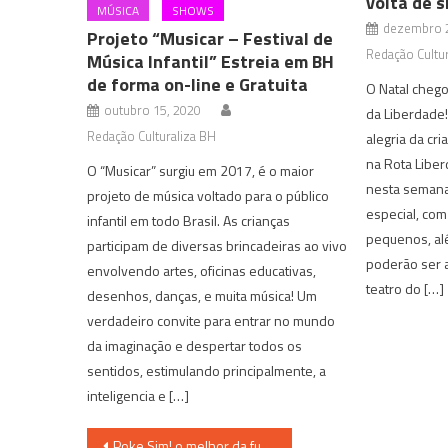
volta de 
MÚSICA
SHOWS
dezembro 2
Projeto “Musicar – Festival de
Redação Cultur
Música Infantil” Estreia em BH
de forma on-line e Gratuita
O Natal chego
outubro 15, 2020
da Liberdade!
Redação Culturaliza BH
alegria da cr
na Rota Libe
O “Musicar” surgiu em 2017, é o maior
nesta semana
projeto de música voltado para o público
especial, com
infantil em todo Brasil. As crianças
pequenos, al
participam de diversas brincadeiras ao vivo
poderão ser 
envolvendo artes, oficinas educativas,
teatro do […]
desenhos, danças, e muita música! Um
verdadeiro convite para entrar no mundo
da imaginação e despertar todos os
sentidos, estimulando principalmente, a
inteligencia e […]
Navegação
Poke Sim! o melhor da fusão entre a culinária japonesa e havaina