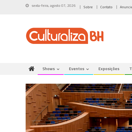
Skip
sexta-feira, agosto 07, 2026
Sobre
Contato
Anunci
to
content
Shows
Eventos
Exposições
T