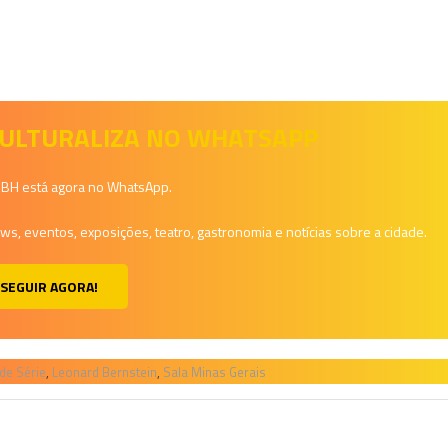
 CULTURALIZA NO WHATSAPP
a BH está agora no WhatsApp.
, eventos, exposições, teatro, gastronomia e notícias sobre a cidade.
SEGUIR AGORA!
de Série
,
Leonard Bernstein
,
Sala Minas Gerais
H