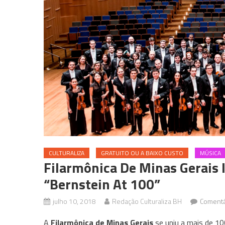
CULTURALIZA
GRATUITO OU A BAIXO CUSTO
MÚSICA
Filarmônica De Minas Gerais 
“Bernstein At 100”
julho 10, 2018
Redação Culturaliza BH
Comentá
A
Filarmônica de Minas Gerais
se uniu a mais de 10