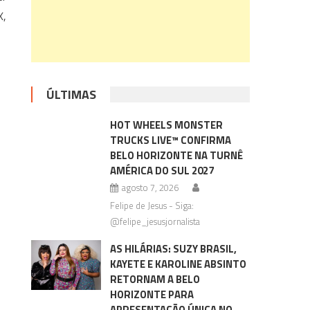
X,
ÚLTIMAS
HOT WHEELS MONSTER
TRUCKS LIVE™ CONFIRMA
BELO HORIZONTE NA TURNÊ
AMÉRICA DO SUL 2027
agosto 7, 2026
Felipe de Jesus - Siga:
@felipe_jesusjornalista
AS HILÁRIAS: SUZY BRASIL,
KAYETE E KAROLINE ABSINTO
RETORNAM A BELO
HORIZONTE PARA
APRESENTAÇÃO ÚNICA NO