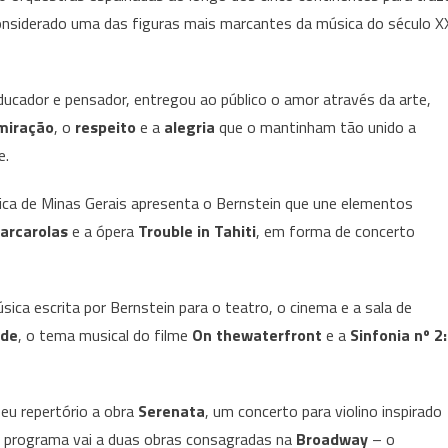
de
onsiderado uma das figuras mais marcantes da música do século X
Minas
Gerais
integra
educador e pensador, entregou ao público o amor através da arte,
calendário
miração
, o
respeito
e a
alegria
que o mantinham tão unido a
mundial
“Bernstein
e.
at
nica de Minas Gerais apresenta o Bernstein que une elementos
100”
Barcarolas
e a ópera
Trouble in Tahiti
, em forma de concerto
ica escrita por Bernstein para o teatro, o cinema e a sala de
ide
, o tema musical do filme
On thewaterfront
e a
Sinfonia nº 2:
eu repertório a obra
Serenata
, um concerto para violino inspirado
 o programa vai a duas obras consagradas na
Broadway
– o