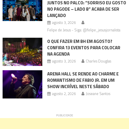
JUNTOS NO PALCO: “SORRISO EU GOSTO
NO PAGODE – LADO B” ACABA DE SER
LANÇADO
agosto 3, 2026
Felipe de Jesus - Siga: @felipe_jesusjornalista
O QUE FAZER EM BH EM AGOSTO?
CONFIRA 13 EVENTOS PARA COLOCAR
NA AGENDA
agosto 3, 2026
Charles Douglas
ARENA HALL SE RENDE AO CHARME E
ROMANTISMO DE FABIO JR. EM UM
SHOW INCRÍVEL NESTE SÁBADO
agosto 2, 2026
Joseane Santos