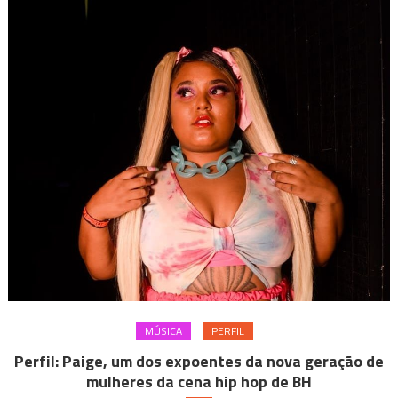
pop
de
BH
MÚSICA
PERFIL
Perfil: Paige, um dos expoentes da nova geração de
mulheres da cena hip hop de BH