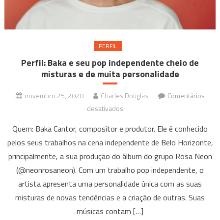
PERFIL
Perfil: Baka e seu pop independente cheio de
misturas e de muita personalidade
novembro 25, 2020
Charles Douglas
Comentários
em
desativados
Perfil:
Quem: Baka Cantor, compositor e produtor. Ele é conhecido
Baka
pelos seus trabalhos na cena independente de Belo Horizonte,
e
principalmente, a sua produção do álbum do grupo Rosa Neon
seu
(@neonrosaneon). Com um trabalho pop independente, o
pop
independente
artista apresenta uma personalidade única com as suas
cheio
misturas de novas tendências e a criação de outras. Suas
de
músicas contam […]
misturas