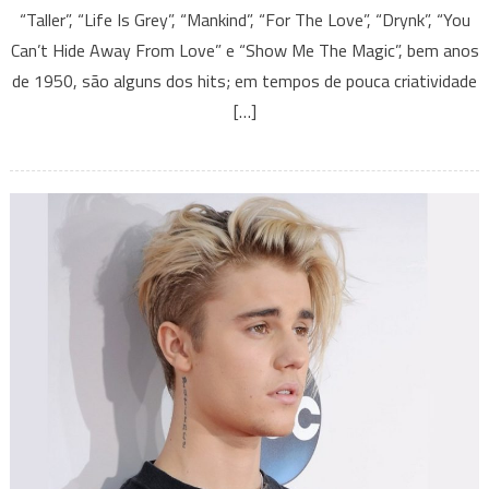
“Taller”, “Life Is Grey”, “Mankind”, “For The Love”, “Drynk”, “You
em
“Taller”
Can’t Hide Away From Love” e “Show Me The Magic”, bem anos
seu
de 1950, são alguns dos hits; em tempos de pouca criatividade
novo
[…]
álbum
que
as
raízes
do
Jazz/Pop
continuam
em
evidência