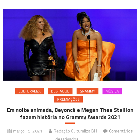
CULTURALIZA
DESTAQUE
GRAMMY
MÚSICA
PREMIAÇÕES
Em noite animada, Beyoncé e Megan Thee Stallion
fazem história no Grammy Awards 2021
março 15, 2021
Redação Culturaliza BH
Comentários
em
desativados