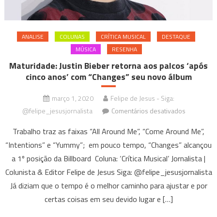
ANALISE
COLUNAS
CRÍTICA MUSICAL
DESTAQUE
MÚSICA
RESENHA
Maturidade: Justin Bieber retorna aos palcos ‘após
cinco anos’ com “Changes” seu novo álbum
março 1, 2020
Felipe de Jesus - Siga:
em
@felipe_jesusjornalista
Comentários desativados
Maturidade
Trabalho traz as faixas “All Around Me”, “Come Around Me”,
Justin
“Intentions” e “Yummy”; em pouco tempo, “Changes” alcançou
Bieber
a 1º posição da Billboard Coluna: ‘Crítica Musical’ Jornalista |
retorna
aos
Colunista & Editor Felipe de Jesus Siga: @felipe_jesusjornalista
palcos
Já diziam que o tempo é o melhor caminho para ajustar e por
‘após
certas coisas em seu devido lugar e […]
cinco