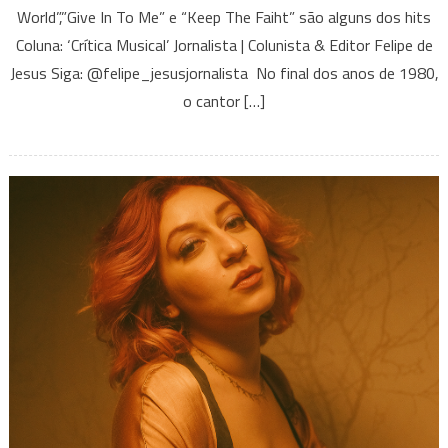
World”,”Give In To Me” e “Keep The Faiht” são alguns dos hits
anos
Michael
Coluna: ‘Crítica Musical’ Jornalista | Colunista & Editor Felipe de
Jackson
Jesus Siga: @felipe_jesusjornalista No final dos anos de 1980,
reinava
o cantor […]
nas
paradas
musicais
com
o
álbum
‘‘Dangerous