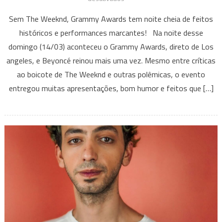
Em
Sem The Weeknd, Grammy Awards tem noite cheia de feitos
noite
históricos e performances marcantes! Na noite desse
animada,
domingo (14/03) aconteceu o Grammy Awards, direto de Los
Beyoncé
angeles, e Beyoncé reinou mais uma vez. Mesmo entre críticas
e
Megan
ao boicote de The Weeknd e outras polêmicas, o evento
Thee
entregou muitas apresentações, bom humor e feitos que […]
Stallion
fazem
história
no
Grammy
Awards
2021