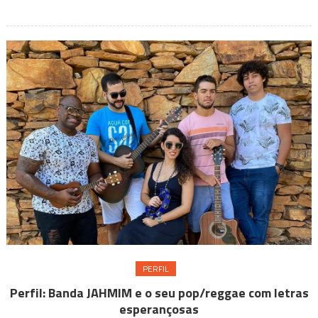
e
de
muita
personalidade
PERFIL
Perfil: Banda JAHMIM e o seu pop/reggae com letras
esperançosas