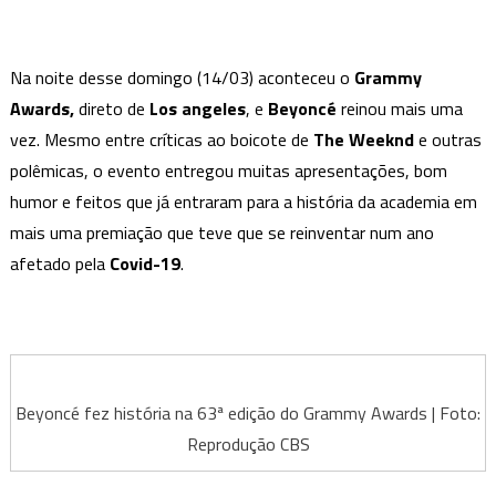
e
Megan
Thee
Na noite desse domingo (14/03) aconteceu o
Grammy
Stallion
Awards,
direto de
Los angeles
, e
Beyoncé
reinou mais uma
fazem
vez. Mesmo entre críticas ao boicote de
The Weeknd
e outras
história
polêmicas, o evento entregou muitas apresentações, bom
no
humor e feitos que já entraram para a história da academia em
Grammy
mais uma premiação que teve que se reinventar num ano
Awards
afetado pela
2021
Covid-19
.
Beyoncé fez história na 63ª edição do Grammy Awards | Foto:
Reprodução CBS