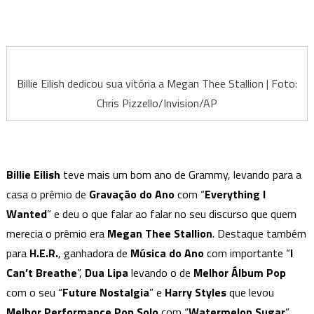
Billie Eilish dedicou sua vitória a Megan Thee Stallion | Foto:
Chris Pizzello/Invision/AP
Billie Eilish
teve mais um bom ano de Grammy, levando para a
casa o prêmio de
Gravação do Ano
com “
Everything I
Wanted
” e deu o que falar ao falar no seu discurso que quem
merecia o prêmio era
Megan Thee Stallion
. Destaque também
para
H.E.R.
, ganhadora de
Música do Ano
com importante “
I
Can’t Breathe
”,
Dua Lipa
levando o de
Melhor Álbum Pop
com o seu “
Future Nostalgia
” e
Harry Styles
que levou
Melhor Performance Pop Solo
com “
Watermelon Sugar
”.