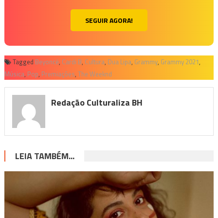
SEGUIR AGORA!
Tagged
Beyoncé
,
Cardi B
,
Cultura
,
Dua Lipa
,
Grammy
,
Grammy 2021
,
Música
,
Pop
,
Premiações
,
The Weeknd
Redação Culturaliza BH
LEIA TAMBÉM...