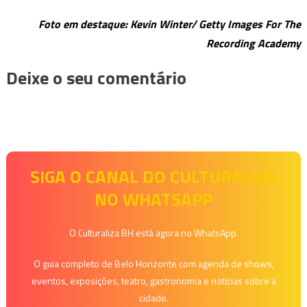
Foto em destaque: Kevin Winter/ Getty Images For The
Recording Academy
Deixe o seu comentário
SIGA O CANAL DO CULTURALIZA
NO WHATSAPP
O Culturaliza BH está agora no WhatsApp.
O guia completo de Belo Horizonte com agenda de shows,
eventos, exposições, teatro, gastronomia e notícias sobre a
cidade.