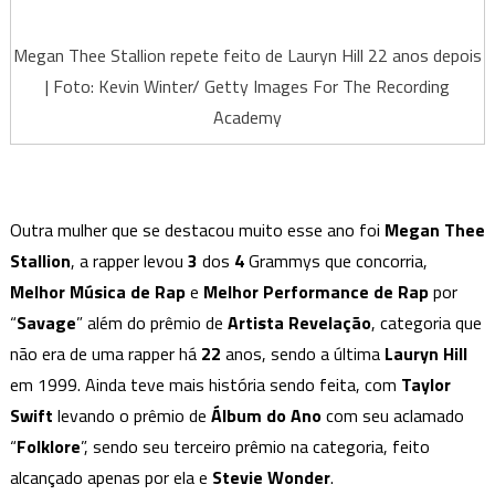
Megan Thee Stallion repete feito de Lauryn Hill 22 anos depois
| Foto: Kevin Winter/ Getty Images For The Recording
Academy
Outra mulher que se destacou muito esse ano foi
Megan Thee
Stallion
, a rapper levou
3
dos
4
Grammys que concorria,
Melhor Música de Rap
e
Melhor Performance de Rap
por
“
Savage
” além do prêmio de
Artista Revelação
, categoria que
não era de uma rapper há
22
anos, sendo a última
Lauryn Hill
em 1999. Ainda teve mais história sendo feita, com
Taylor
Swift
levando o prêmio de
Álbum do Ano
com seu aclamado
“
Folklore
”, sendo seu terceiro prêmio na categoria, feito
alcançado apenas por ela e
Stevie Wonder
.