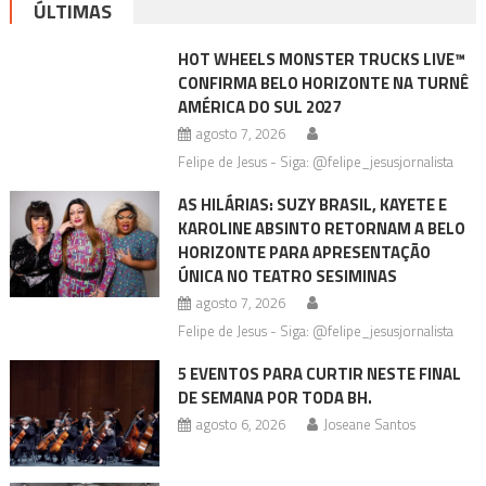
ÚLTIMAS
HOT WHEELS MONSTER TRUCKS LIVE™
CONFIRMA BELO HORIZONTE NA TURNÊ
AMÉRICA DO SUL 2027
agosto 7, 2026
Felipe de Jesus - Siga: @felipe_jesusjornalista
AS HILÁRIAS: SUZY BRASIL, KAYETE E
KAROLINE ABSINTO RETORNAM A BELO
HORIZONTE PARA APRESENTAÇÃO
ÚNICA NO TEATRO SESIMINAS
agosto 7, 2026
Felipe de Jesus - Siga: @felipe_jesusjornalista
5 EVENTOS PARA CURTIR NESTE FINAL
DE SEMANA POR TODA BH.
agosto 6, 2026
Joseane Santos