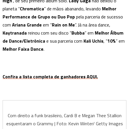
High
”, de seu primeiro álbum solo.
Lady Gaga
não deixou o
planeta “
Chromatica
” de mãos abanando, levando
Melhor
Performance de Grupo ou Duo Pop
pela parceria de sucesso
com
Ariana Grande
em “
Rain on Me
”. Já na área dance,
Kaytranada
reinou com seu disco “
Bubba
” em
Melhor Álbum
de Dance/Eletrônica
e sua parceria com
Kali Uchis
, “
10%
” em
Melhor Faixa Dance
.
Confira a lista completa de ganhadores AQUI.
Com direito a funk brasileiro, Cardi B e Megan Thee Stallion
esquentaram o Grammy | Foto: Kevin Winter/ Getty Images