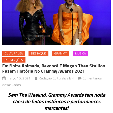
CULTURALIZA
DESTAQUE
GRAMMY
MÚSICA
PREMIAÇÕES
Em Noite Animada, Beyoncé E Megan Thee Stallion
Fazem História No Grammy Awards 2021
março 15, 2021
Redação Culturaliza BH
Comentários
em
desativados
Em
Sem The Weeknd, Grammy Awards tem noite
noite
cheia de feitos históricos e performances
animada,
marcantes!
Beyoncé