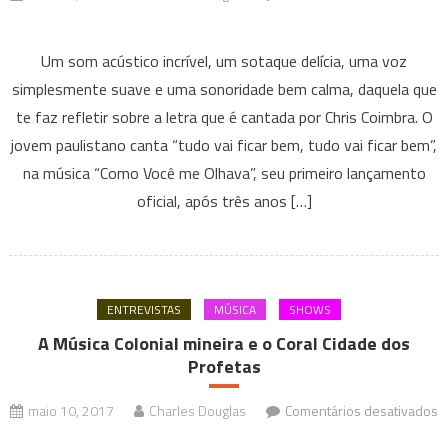
em
“Tudo
Um som acústico incrível, um sotaque delícia, uma voz
vai
simplesmente suave e uma sonoridade bem calma, daquela que
ficar
te faz refletir sobre a letra que é cantada por Chris Coimbra. O
bem”
jovem paulistano canta “tudo vai ficar bem, tudo vai ficar bem”,
é
o
na música “Como Você me Olhava”, seu primeiro lançamento
que
oficial, após três anos […]
diz
Chris
Coimbra
em
ENTREVISTAS
MÚSICA
SHOWS
“Como
A Música Colonial mineira e o Coral Cidade dos
Você
Profetas
me
Olhava”
maio 10, 2017
Charles Douglas
Comentários desativados
em