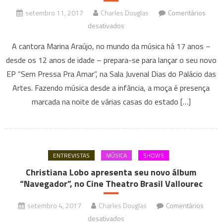
setembro 11, 2017
Charles Douglas
Comentários
em
desativados
Marina
A cantora Marina Araújo, no mundo da música há 17 anos –
Araújo
desde os 12 anos de idade – prepara-se para lançar o seu novo
lança
EP “Sem Pressa Pra Amar”, na Sala Juvenal Dias do Palácio das
EP
Artes. Fazendo música desde a infância, a moça é presença
“Sem
Pressa
marcada na noite de várias casas do estado […]
Pra
Amar”
ENTREVISTAS
MÚSICA
SHOWS
Christiana Lobo apresenta seu novo álbum
“Navegador”, no Cine Theatro Brasil Vallourec
setembro 4, 2017
Charles Douglas
Comentários
em
desativados