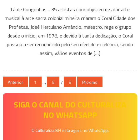
A
Lá de Congonhas… 35 artistas com objetivo de aliar arte
Música
musical à arte sacra colonial mineira criaram o Coral Cidade dos
Colonial
Profetas. José Herculano Amâncio, maestro, rege o grupo
mineira
desde o início, em 1978, e devido à tanta dedicação, o Coral
e
o
passou a ser reconhecido pelo seu nível de excelência, sendo
Coral
assim, vários eventos de […]
Cidade
dos
Profetas
Paginação
Anterior
1
…
6
7
8
Próximo
de
SIGA O CANAL DO CULTURALIZA
posts
NO WHATSAPP
O Culturaliza BH está agora no WhatsApp.