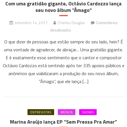
Com uma gratidão gigante, Octávio Cardozzo lança
seu novo álbum “Âmago”
setembro 14, 2017
Charles Douglas
Comentários
em
desativados
Com
O que dizer de pessoas que estão sempre do seu lado, hein? É
uma
uma vontade de agradecer, de abraçar… Uma gratidão gigante.
gratidão
E é exatamente esse sentimento que o cantor e compositor
gigante,
Octávio Cardozzo está sentindo após ter 335 apoios públicos e
Octávio
Cardozzo
anônimos que viabilizaram a produção do seu novo álbum,
lança
“Âmago”, que ele lança […]
seu
novo
álbum
“Âmago”
ENTREVISTAS
MÚSICA
SHOWS
Marina Araújo lança EP “Sem Pressa Pra Amar”