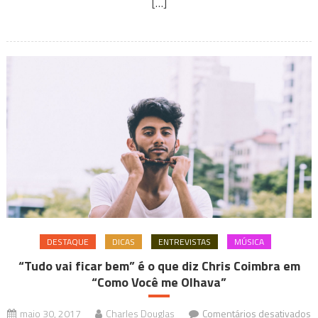
[…]
de
Vinicin
DESTAQUE
DICAS
ENTREVISTAS
MÚSICA
“Tudo vai ficar bem” é o que diz Chris Coimbra em
“Como Você me Olhava”
maio 30, 2017
Charles Douglas
Comentários desativados