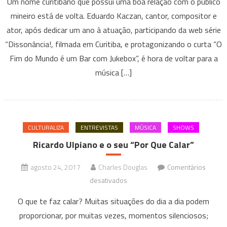
Um nome curitibano que possui uma boa relação com o publico
Kaczan:
mineiro está de volta. Eduardo Kaczan, cantor, compositor e
romântico
ator, após dedicar um ano à atuação, participando da web série
em
“Dissonância!, filmada em Curitiba, e protagonizando o curta “O
seu
“pedacinho
Fim do Mundo é um Bar com Jukebox”, é hora de voltar para a
do
música […]
céu”
CULTURALIZA
ENTREVISTAS
MÚSICA
SHOWS
Ricardo Ulpiano e o seu “Por Que Calar”
agosto 24, 2017
Charles Douglas
Comentários
em
desativados
Ricardo
O que te faz calar? Muitas situações do dia a dia podem
Ulpiano
proporcionar, por muitas vezes, momentos silenciosos;
e