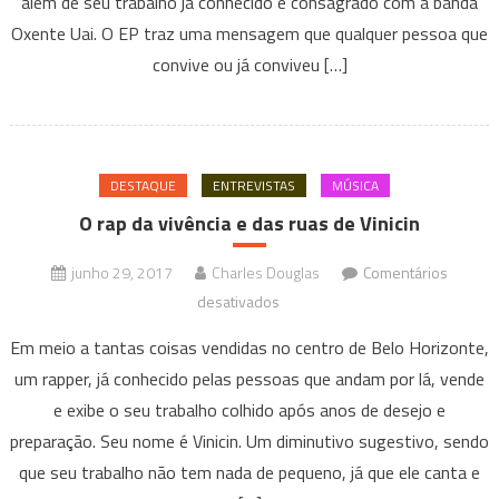
além de seu trabalho já conhecido e consagrado com a banda
vivendo
e
Oxente Uai. O EP traz uma mensagem que qualquer pessoa que
expressando
convive ou já conviveu […]
a
vida
nas
metrópoles
DESTAQUE
ENTREVISTAS
MÚSICA
O rap da vivência e das ruas de Vinicin
junho 29, 2017
Charles Douglas
Comentários
em
desativados
O
Em meio a tantas coisas vendidas no centro de Belo Horizonte,
rap
um rapper, já conhecido pelas pessoas que andam por lá, vende
da
e exibe o seu trabalho colhido após anos de desejo e
vivência
preparação. Seu nome é Vinicin. Um diminutivo sugestivo, sendo
e
das
que seu trabalho não tem nada de pequeno, já que ele canta e
ruas