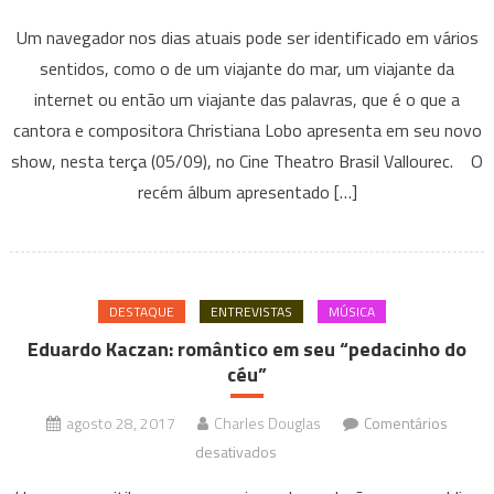
Christiana
Um navegador nos dias atuais pode ser identificado em vários
Lobo
sentidos, como o de um viajante do mar, um viajante da
apresenta
internet ou então um viajante das palavras, que é o que a
seu
cantora e compositora Christiana Lobo apresenta em seu novo
novo
álbum
show, nesta terça (05/09), no Cine Theatro Brasil Vallourec. O
“Navegador”,
recém álbum apresentado […]
no
Cine
Theatro
Brasil
DESTAQUE
ENTREVISTAS
MÚSICA
Vallourec
Eduardo Kaczan: romântico em seu “pedacinho do
céu”
agosto 28, 2017
Charles Douglas
Comentários
em
desativados
Eduardo