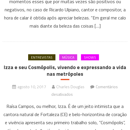
momentos esses que por muitas vezes são positivos ou
o
negativos, no caso de Ricardo Ulpiano, cantor e compositor, a
seu
“Por
hora de calar é obtida após apreciar belezas. “Em geral me calo
Que
mais diante da beleza das coisas […]
Calar”
ENTREVISTAS
MÚSICA
SHOWS
Izza e seu Cosmópolis, vivendo e expressando a vida
nas metrópoles
agosto 10, 2017
Charles Douglas
Comentários
em
desativados
Izza
Raísa Campos, ou melhor, Izza. É de um jeito intimista que a
e
cantora natural de Fortaleza (CE) e belo-horizontina de coração
seu
e vivência apresenta seu primeiro trabalho solo, “Cosmópolis”,
Cosmópolis,