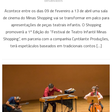
em
desativados
Minas
Acontece entre os dias 09 de fevereiro a 13 de abril uma sala
Shopping
de cinema do Minas Shopping vai se transformar em palco para
abre
apresentações de peças teatrais infantis. O Shopping
espaço
promoverá a 1ª Edição do “Festival de Teatro Infantil Minas
para
apresentações
Shopping”, em parceria com a companhia Cyntilante Produções,
de
terá espetáculos baseados em tradicionais contos […]
teatro
infantil
nas
manhãs
de
sábado