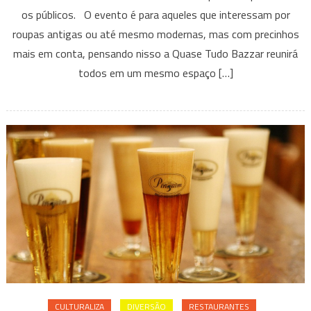
os públicos. O evento é para aqueles que interessam por
Bazzar
roupas antigas ou até mesmo modernas, mas com precinhos
Promove
Reunião
mais em conta, pensando nisso a Quase Tudo Bazzar reunirá
de
todos em um mesmo espaço […]
Brechós
CULTURALIZA
DIVERSÃO
RESTAURANTES