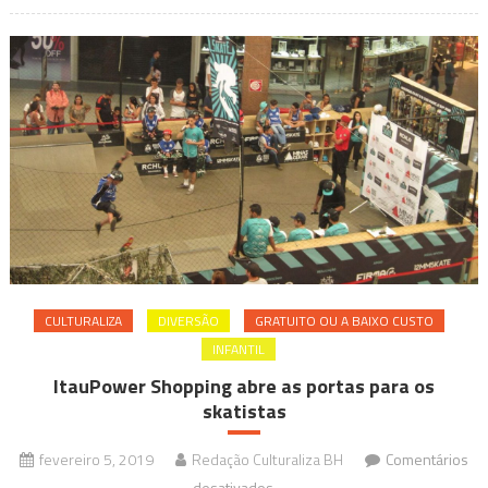
em
Concerto
CULTURALIZA
DIVERSÃO
GRATUITO OU A BAIXO CUSTO
INFANTIL
ItauPower Shopping abre as portas para os
skatistas
fevereiro 5, 2019
Redação Culturaliza BH
Comentários
em
desativados