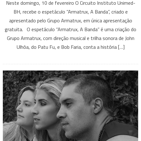
Neste domingo, 10 de fevereiro O Circuito Instituto Unimed-
“Armatrux,
BH, recebe o espetáculo “Armatrux, A Banda”, criado e
A
apresentado pelo Grupo Armatrux, em única apresentação
Banda”
gratuita. O espetáculo “Armatrux, A Banda” é uma criação do
em
apresentação
Grupo Armatrux, com direção musical e trilha sonora de John
gratuita
Ulhôa, do Patu Fu, e Bob Faria, conta a história […]
neste
final
de
semana
em
BH