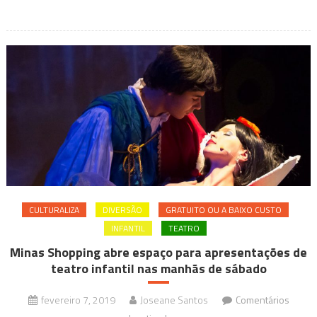
BH;
compre
um
ingresso
e
leve
dois!
CULTURALIZA
DIVERSÃO
GRATUITO OU A BAIXO CUSTO
INFANTIL
TEATRO
Minas Shopping abre espaço para apresentações de
teatro infantil nas manhãs de sábado
fevereiro 7, 2019
Joseane Santos
Comentários