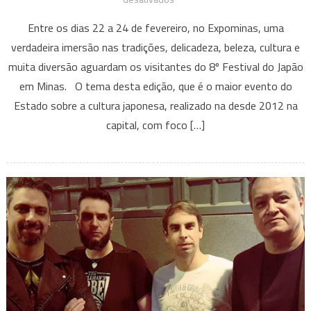
Expominas
Entre os dias 22 a 24 de fevereiro, no Expominas, uma
recebe
verdadeira imersão nas tradições, delicadeza, beleza, cultura e
8ª
muita diversão aguardam os visitantes do 8º Festival do Japão
edição
em Minas. O tema desta edição, que é o maior evento do
do
Festival
Estado sobre a cultura japonesa, realizado na desde 2012 na
do
capital, com foco […]
Japão
em
Minas