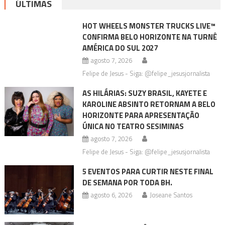
ÚLTIMAS
HOT WHEELS MONSTER TRUCKS LIVE™
CONFIRMA BELO HORIZONTE NA TURNÊ
AMÉRICA DO SUL 2027
agosto 7, 2026
Felipe de Jesus - Siga: @felipe_jesusjornalista
AS HILÁRIAS: SUZY BRASIL, KAYETE E
KAROLINE ABSINTO RETORNAM A BELO
HORIZONTE PARA APRESENTAÇÃO
ÚNICA NO TEATRO SESIMINAS
agosto 7, 2026
Felipe de Jesus - Siga: @felipe_jesusjornalista
5 EVENTOS PARA CURTIR NESTE FINAL
DE SEMANA POR TODA BH.
agosto 6, 2026
Joseane Santos