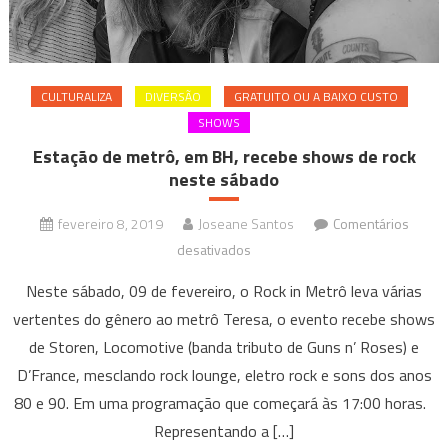
CULTURALIZA
DIVERSÃO
GRATUITO OU A BAIXO CUSTO
SHOWS
Estação de metrô, em BH, recebe shows de rock
neste sábado
fevereiro 8, 2019
Joseane Santos
Comentários
em
desativados
Estação
Neste sábado, 09 de fevereiro, o Rock in Metrô leva várias
de
vertentes do gênero ao metrô Teresa, o evento recebe shows
metrô,
de Storen, Locomotive (banda tributo de Guns n’ Roses) e
em
D’France, mesclando rock lounge, eletro rock e sons dos anos
BH,
recebe
80 e 90. Em uma programação que começará às 17:00 horas.
shows
Representando a […]