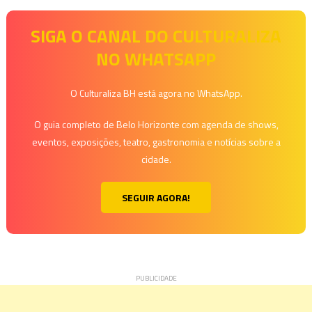
posts
SIGA O CANAL DO CULTURALIZA
NO WHATSAPP
O Culturaliza BH está agora no WhatsApp.
O guia completo de Belo Horizonte com agenda de shows,
eventos, exposições, teatro, gastronomia e notícias sobre a
cidade.
SEGUIR AGORA!