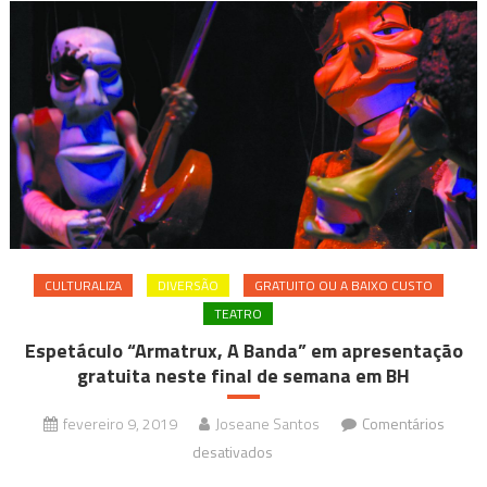
CULTURALIZA
DIVERSÃO
GRATUITO OU A BAIXO CUSTO
TEATRO
Espetáculo “Armatrux, A Banda” em apresentação
gratuita neste final de semana em BH
fevereiro 9, 2019
Joseane Santos
Comentários
em
desativados
Espetáculo