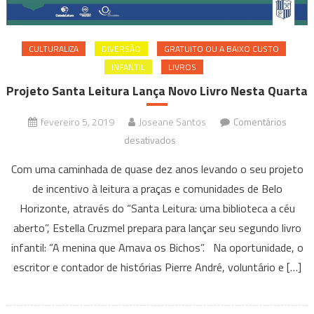
CULTURALIZA
DIVERSÃO
GRATUITO OU A BAIXO CUSTO
INFANTIL
LIVROS
Projeto Santa Leitura Lança Novo Livro Nesta Quarta
fevereiro 5, 2019
Joseane Santos
Comentários
em
desativados
Projeto
Com uma caminhada de quase dez anos levando o seu projeto
Santa
de incentivo à leitura a praças e comunidades de Belo
Leitura
Horizonte, através do “Santa Leitura: uma biblioteca a céu
Lança
aberto”, Estella Cruzmel prepara para lançar seu segundo livro
Novo
Livro
infantil: “A menina que Amava os Bichos”. Na oportunidade, o
Nesta
escritor e contador de histórias Pierre André, voluntário e […]
Quarta