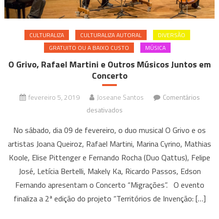
CULTURALIZA
CULTURALIZA AUTORAL
DIVERSÃO
GRATUITO OU A BAIXO CUSTO
MÚSICA
O Grivo, Rafael Martini e Outros Músicos Juntos em
Concerto
fevereiro 5, 2019
Joseane Santos
Comentários
em
desativados
O
No sábado, dia 09 de fevereiro, o duo musical O Grivo e os
Grivo,
artistas Joana Queiroz, Rafael Martini, Marina Cyrino, Mathias
Rafael
Koole, Elise Pittenger e Fernando Rocha (Duo Qattus), Felipe
Martini
José, Letícia Bertelli, Makely Ka, Ricardo Passos, Edson
e
Outros
Fernando apresentam o Concerto “Migrações”. O evento
Músicos
finaliza a 2ª edição do projeto “Territórios de Invenção: […]
Juntos