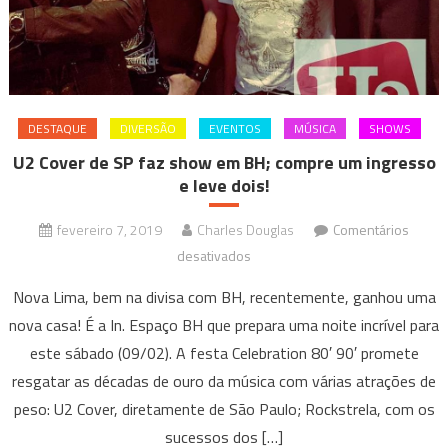
DESTAQUE
DIVERSÃO
EVENTOS
MÚSICA
SHOWS
U2 Cover de SP faz show em BH; compre um ingresso
e leve dois!
fevereiro 7, 2019
Charles Douglas
Comentários
em
desativados
U2
Nova Lima, bem na divisa com BH, recentemente, ganhou uma
Cover
nova casa! É a In. Espaço BH que prepara uma noite incrível para
de
este sábado (09/02). A festa Celebration 80′ 90′ promete
SP
resgatar as décadas de ouro da música com várias atrações de
faz
show
peso: U2 Cover, diretamente de São Paulo; Rockstrela, com os
em
sucessos dos […]