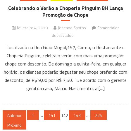
Celebrando o Verão a Choperia Pinguim BH Lança
Promoção de Chope
fevereiro 4, 2019
Joseane Santos
Comentários
em
desativados
Celebrando
Localizado na Rua Grão Mogol,157, Carmo, o Restaurante e
o
Choperia Pinguim, celebra o verão com mais uma promoção:
Verão
chope com desconto. De domingo a quinta-feira, em qualquer
a
horário, os clientes poderão degustar seu chope preferido com
Choperia
Pinguim
desconto, de R$ 9,00 por R$ 7,50. De acordo com o gerente
BH
geral da casa, Márcio Nascimento, a […]
Lança
Promoção
de
Paginação
Anterior
1
…
141
142
Chope
143
…
224
de
Próximo