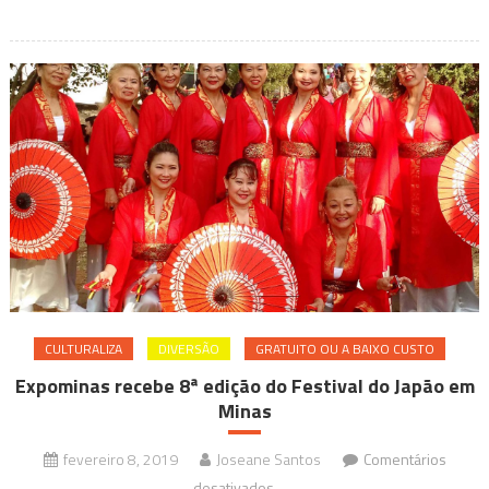
de
rock
neste
sábado
CULTURALIZA
DIVERSÃO
GRATUITO OU A BAIXO CUSTO
Expominas recebe 8ª edição do Festival do Japão em
Minas
fevereiro 8, 2019
Joseane Santos
Comentários
em
desativados