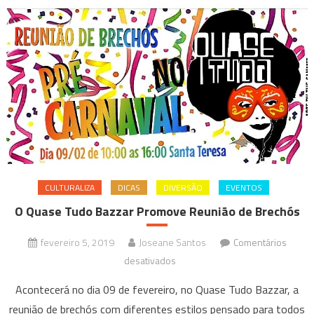
CULTURALIZA
DICAS
DIVERSÃO
EVENTOS
O Quase Tudo Bazzar Promove Reunião de Brechós
fevereiro 5, 2019
Joseane Santos
Comentários
em
desativados
O
Acontecerá no dia 09 de fevereiro, no Quase Tudo Bazzar, a
Quase
reunião de brechós com diferentes estilos pensado para todos
Tudo