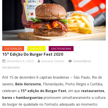
CULTURALIZA
DIVERSÃO
GASTRONOMIA
15ª Edição Do Burger Fest 2020
dezembro 6, 2020
Joseane Santos
Comentários
em
desativados
15ª
Até 15 de dezembro 6 capitais brasileiras – São Paulo, Rio de
Edição
Janeiro,
Belo Horizonte
, Florianópolis, Porto Alegre e Curitiba,
do
celebram a
15ª
edição do Burger Fest
, em que
restaurantes
,
Burger
bares
e
hamburguerias
Fest
promovem simultaneamente a cultura
2020
do burger de qualidade no formato adequado ao momento: