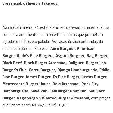
presencial
,
delivery
e
take out
.
Na capital mineira, 24 estabelecimentos levam uma experiência
completa aos clientes com receitas inéditas que prometem
agradar os olhos e o paladar. As casas já são conhecidas da
maioria do público. São elas:
Aero Burguer
,
American
Burger
,
Andy’s Fine Burgers
,
Asgard Burguer
,
Bag Burger
,
Black Beef
,
Black Burger Artesanal
,
Bullguer
,
Burger Lab
,
Burger’s Club
,
Coreu Burguer
,
Django Hamburgueria
,
Eddie
Fine Burger
,
James Burger
,
J’s Fine Burger
,
Justus Burger
,
Mentecapto Burger House
,
Reis Artesanal
,
Rock City
Hamburgueria
,
Savá Pub
,
SeuBurger Premium
,
Soul Jazz
Burger
,
Vegans2go
e
Wanted Burger Artesanal
, com preços
que variam entre R$ 24,99 e R$ 38,00.