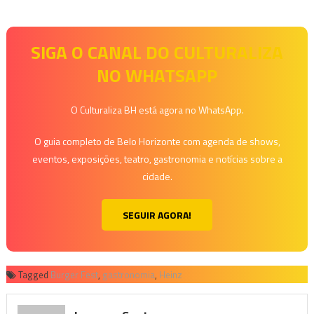
SIGA O CANAL DO CULTURALIZA
NO WHATSAPP
O Culturaliza BH está agora no WhatsApp.
O guia completo de Belo Horizonte com agenda de shows,
eventos, exposições, teatro, gastronomia e notícias sobre a
cidade.
SEGUIR AGORA!
Tagged
Burger Fest
,
gastronomia
,
Heinz