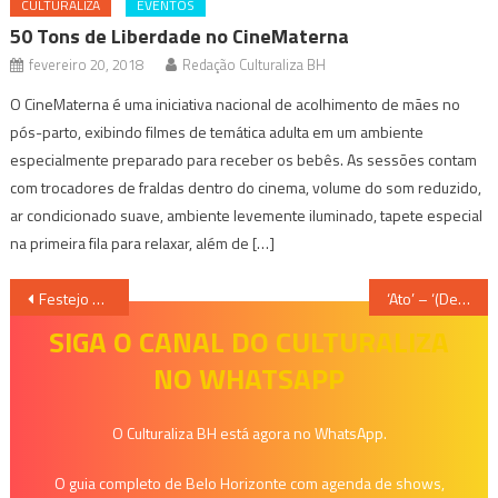
CULTURALIZA
EVENTOS
50 Tons de Liberdade no CineMaterna
fevereiro 20, 2018
Redação Culturaliza BH
O CineMaterna é uma iniciativa nacional de acolhimento de mães no
pós-parto, exibindo filmes de temática adulta em um ambiente
especialmente preparado para receber os bebês. As sessões contam
com trocadores de fraldas dentro do cinema, volume do som reduzido,
ar condicionado suave, ambiente levemente iluminado, tapete especial
na primeira fila para relaxar, além de […]
Navegação
Festejo do Tambor Mineiro Apresenta Três Ações Onlines e Gratuitas
‘Ato’ – ‘(Des)memória’ e ‘Ítaca 365’ abrem a temporada do Teatro EmMov
de
SIGA O CANAL DO CULTURALIZA
NO WHATSAPP
Post
O Culturaliza BH está agora no WhatsApp.
O guia completo de Belo Horizonte com agenda de shows,