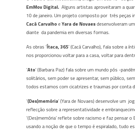
EmMov Digital.
Alguns artistas aproveitaram a quar
10 de janeiro. Um projeto composto por três peças i
Cacá Carvalho
e
Yara de Novaes
desenvolveram um 
diante da pandemia em diversas formas.
As obras ‘
Ítaca, 365
’ (Cacá Carvalho), fala sobre a í
nos proporcionou voltar para a casa, voltar para dent
‘
Ato
’ (Barbara Paz) fala sobre um mundo pós -pandêmi
solitários, sem poder se apresentar, sem público, s
todos estamos com cicatrizes e traumas por conta de 
‘
(Des)memória
’ (Yara de Novaes) desenvolve um jogo
reflecção sobre a representatividade e embranquecime
‘(Des)memória’ reflete sobre racismo e faz pensar o Br
usando a noção de que o tempo é espiralado, tudo esta