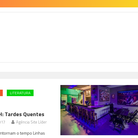
H
LITERATURA
H: Tardes Quentes
017
Agência Site Líder
ontornam o tempo Linhas