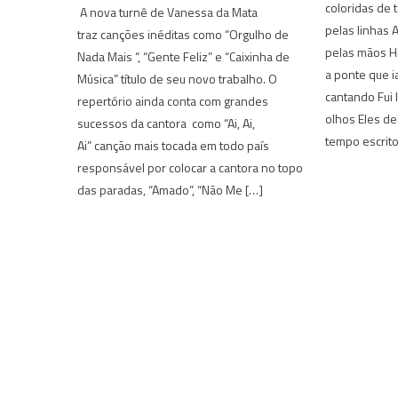
coloridas de
A nova turnê de Vanessa da Mata
pelas linhas 
traz canções inéditas como “Orgulho de
pelas mãos Hi
Nada Mais “, “Gente Feliz” e “Caixinha de
a ponte que ia
Música” título de seu novo trabalho. O
cantando Fui 
repertório ainda conta com grandes
olhos Eles d
sucessos da cantora como “Ai, Ai,
tempo escrito
Ai” canção mais tocada em todo país
responsável por colocar a cantora no topo
das paradas, “Amado”, “Não Me […]