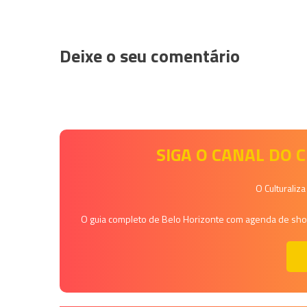
Deixe o seu comentário
SIGA O CANAL DO
O Culturaliz
O guia completo de Belo Horizonte com agenda de shows