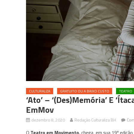
CULTURALIZA
GRATUITO OU A BAIXO CUSTO
TEATRO
‘Ato’ – ‘(Des)memória’ E ‘Ít
EmMov
dezembro 8, 2020
Redação Culturaliza BH
Com
O
Teatro em Movimento,
chega em sua 19º edição