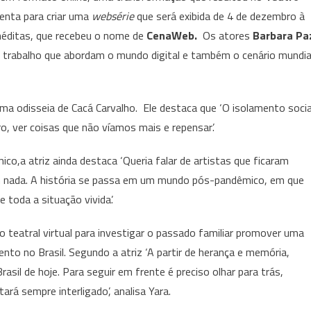
–
enta para criar uma
websérie
que será exibida de 4 de dezembro à
‘(Des)memória’
néditas, que recebeu o nome de
CenaWeb.
Os atores
Barbara Pa
e
‘Ítaca
trabalho que abordam o mundo digital e também o cenário mundia
365’
abrem
a
ntima odisseia de Cacá Carvalho. Ele destaca que ‘O isolamento socia
temporada
ro, ver coisas que não víamos mais e repensar’.
do
Teatro
co,a atriz ainda destaca ‘Queria falar de artistas que ficaram
EmMov
em nada. A história se passa em um mundo pós-pandêmico, em que
toda a situação vivida’.
 teatral virtual para investigar o passado familiar promover uma
nto no Brasil. Segundo a atriz ‘A partir de herança e memória,
asil de hoje. Para seguir em frente é preciso olhar para trás,
rá sempre interligado’, analisa Yara.