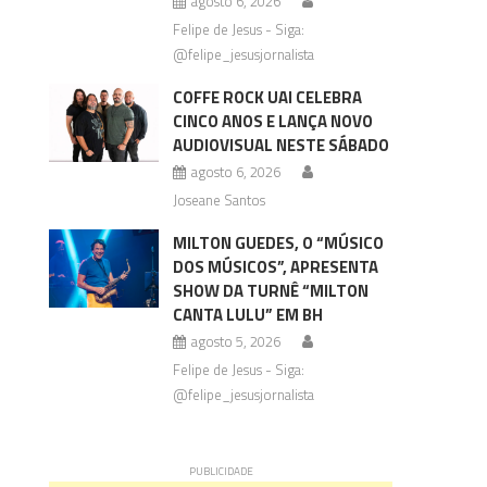
agosto 6, 2026
Felipe de Jesus - Siga:
@felipe_jesusjornalista
COFFE ROCK UAI CELEBRA
CINCO ANOS E LANÇA NOVO
AUDIOVISUAL NESTE SÁBADO
agosto 6, 2026
Joseane Santos
MILTON GUEDES, O “MÚSICO
DOS MÚSICOS”, APRESENTA
SHOW DA TURNÊ “MILTON
CANTA LULU” EM BH
agosto 5, 2026
Felipe de Jesus - Siga:
@felipe_jesusjornalista