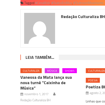
Tagged
#CenaWeb
,
#TeatroEmMov
,
#TeatroemMovimento
Redação Culturaliza B
LEIA TAMBÉM...
CULTURALIZA
MÚSICA
SHOWS
CULTURALIZA
Vanessa da Mata lança sua
POESIA
nova turnê “Caixinha de
Poetiza B
Música”
agosto 2, 2
novembro 1, 2017
Redação Culturaliza BH
Linhas que c