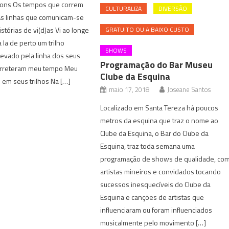
 tons Os tempos que correm
CULTURALIZA
DIVERSÃO
As linhas que comunicam-se
stórias de vi(d)as Vi ao longe
GRATUITO OU A BAIXO CUSTO
 Ia de perto um trilho
SHOWS
levado pela linha dos seus
Programação do Bar Museu
erreteram meu tempo Meu
Clube da Esquina
 em seus trilhos Na […]
maio 17, 2018
Joseane Santos
Localizado em Santa Tereza há poucos
metros da esquina que traz o nome ao
Clube da Esquina, o Bar do Clube da
Esquina, traz toda semana uma
programação de shows de qualidade, co
artistas mineiros e convidados tocando
sucessos inesquecíveis do Clube da
Esquina e canções de artistas que
influenciaram ou foram influenciados
musicalmente pelo movimento […]