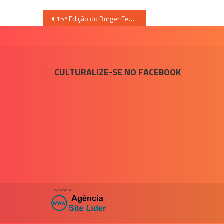
Navegação
15ª Edição do Burger Fest 2020
de
Post
CULTURALIZE-SE NO FACEBOOK
|