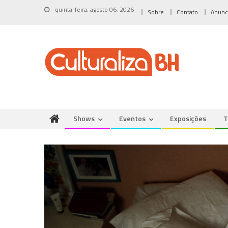
Skip
quinta-feira, agosto 06, 2026
Sobre
Contato
Anunc
to
content
Shows
Eventos
Exposições
T