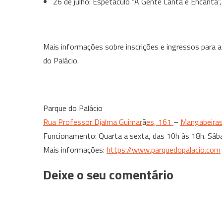
26 de julho: Espetáculo “A Gente Canta e Encanta”
Mais informações sobre inscrições e ingressos para a
do Palácio.
Parque do Palácio
Rua Professor Djalma Guimar
ã
es, 161
–
Mangabeira
Funcionamento: Quarta a sexta, das 10h às 18h. Sáb
Mais informações:
https://www.parquedopalacio.
com
Deixe o seu comentário