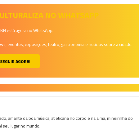
 CULTURALIZA NO WHATSAPP
a BH está agora no WhatsApp.
, eventos, exposições, teatro, gastronomia e notícias sobre a cidade.
SEGUIR AGORA!
do, amante da boa música, atleticana no corpo e na alma, mineirinha do
al seu lugar no mundo.