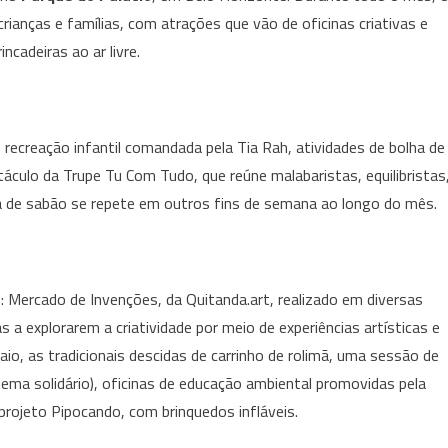
do
rianças e famílias, com atrações que vão de oficinas criativas e
Palácio
ncadeiras ao ar livre.
promove
programação
especial
de
 recreação infantil comandada pela Tia Rah, atividades de bolha de
férias
táculo da Trupe Tu Com Tudo, que reúne malabaristas, equilibristas
de
ha de sabão se repete em outros fins de semana ao longo do mês.
julho
com
atividades
para
: Mercado de Invenções, da Quitanda.art, realizado em diversas
crianças
 a explorarem a criatividade por meio de experiências artísticas e
e
famílias
o, as tradicionais descidas de carrinho de rolimã, uma sessão de
quema solidário), oficinas de educação ambiental promovidas pela
rojeto Pipocando, com brinquedos infláveis.