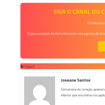
SIGA O CANAL DO
O Culturaliz
O guia completo de Belo Horizonte com agenda de shows
Tagged
BH
,
culturalizabh
,
Férias
,
Parque do Palácio
Joseane Santos
Canceriana do coração apaixona
interior que encontrou na capit