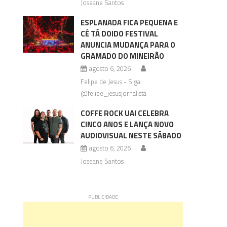
Joseane Santos
ESPLANADA FICA PEQUENA E
CÊ TÁ DOIDO FESTIVAL
ANUNCIA MUDANÇA PARA O
GRAMADO DO MINEIRÃO
agosto 6, 2026
Felipe de Jesus - Siga:
@felipe_jesusjornalista
COFFE ROCK UAI CELEBRA
CINCO ANOS E LANÇA NOVO
AUDIOVISUAL NESTE SÁBADO
agosto 6, 2026
Joseane Santos