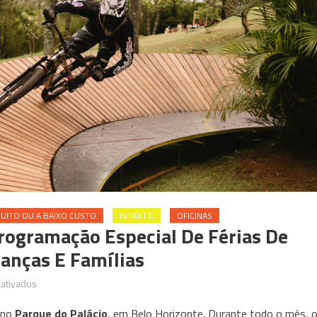
UITO OU A BAIXO CUSTO
INFANTIL
OFICINAS
rogramação Especial De Férias De
ianças E Famílias
em
ativados
Parque
 no
Parque do Palácio
, em Belo Horizonte. Durante todo o mês, 