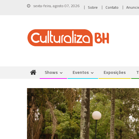
Skip
sexta-feira, agosto 07, 2026
Sobre
Contato
Anunci
to
content
Shows
Eventos
Exposições
T