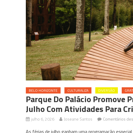
BELO HORIZONTE
CULTURALIZA
DIVERSÃO
GRAT
Parque Do Palácio Promove P
Julho Com Atividades Para Cr
julho 6, 2026
Joseane Santos
Comentários des
As férias de julho ganham uma programação especial