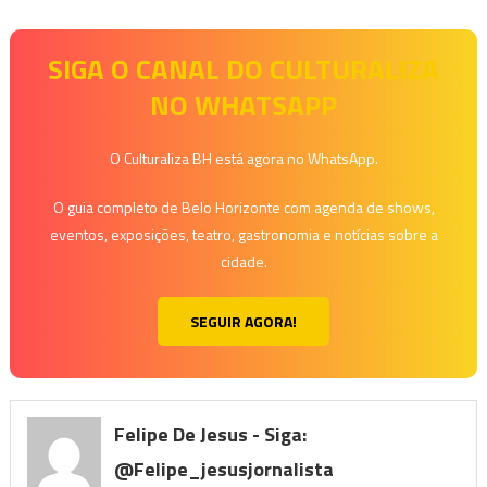
SIGA O CANAL DO CULTURALIZA
NO WHATSAPP
O Culturaliza BH está agora no WhatsApp.
O guia completo de Belo Horizonte com agenda de shows,
eventos, exposições, teatro, gastronomia e notícias sobre a
cidade.
SEGUIR AGORA!
Felipe De Jesus - Siga:
@felipe_jesusjornalista