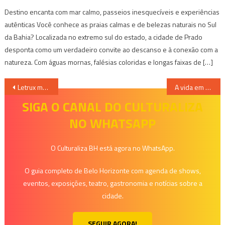
Destino encanta com mar calmo, passeios inesquecíveis e experiências
autênticas Você conhece as praias calmas e de belezas naturais no Sul
da Bahia? Localizada no extremo sul do estado, a cidade de Prado
desponta como um verdadeiro convite ao descanso e à conexão com a
natureza. Com águas mornas, falésias coloridas e longas faixas de […]
Navegação
Letrux marca presença na 2ª edição da Revival e faz participação no show da banda Truck do Desejo
A vida em Cores e Movimento – Projeto valoriza a arte circense com apresentações e oficinas
de
SIGA O CANAL DO CULTURALIZA
NO WHATSAPP
Post
O Culturaliza BH está agora no WhatsApp.
O guia completo de Belo Horizonte com agenda de shows,
eventos, exposições, teatro, gastronomia e notícias sobre a
cidade.
SEGUIR AGORA!