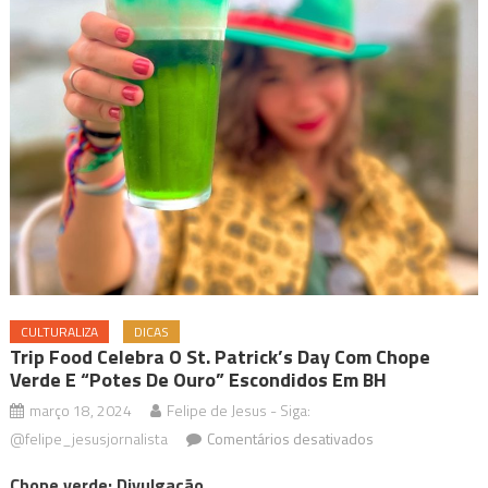
CULTURALIZA
DICAS
Trip Food Celebra O St. Patrick’s Day Com Chope
Verde E “potes De Ouro” Escondidos Em BH
março 18, 2024
Felipe de Jesus - Siga:
em
@felipe_jesusjornalista
Comentários desativados
Trip
Chope verde: Divulgação.