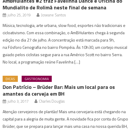
AmBHulantes #2 traz Favelinha Dance e Oficina do
Mundialito de Rolimã neste final de semana
julho 25, 2019
Joseane Santos
Música, tecnologia, arte urbana, slow food, esportes não tradicionais e
cicloativismo. Com essa combinação, o AmBHulantes chega à segunda
edição no dia 27 de julho. A concentração está marcada para 9h,
na Fósforo Cenografia no bairro Pompéia. Às 10h30, um cortejo musical
guiado pelos ciclistas segue para a rua Américo Scott no bairro Serra.
No local, a programação reúne Favelinha […]
DICAS
GASTRONOMIA
Don Patrício – Brüder Bar: Mais um local para os
amantes da cerveja em BH
julho 3, 2017
Charles Douglas
Atenção cervejeiros de plantão! Mais uma cervejaria está chegando na
capital para a alegria de muita gente. A novidade fica por conta do Grupo
Brüder, que se prepara para lançar mais uma casa na nossa querida BH,