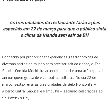
Food
celebra
o
St.
As três unidades do restaurante farão ações
Patrick’s
especiais em 22 de março para que o público sinta
Day
o clima da Irlanda sem sair de BH
com
chope
verde
e
C
onhecido por proporcionar experiências gastronômicas de
“potes
diversas partes do mundo sem precisar sair da cidade, o Trip
de
Food – Comida Mochileira acaba de anunciar uma ação que vai
ouro”
animar quem gosta de viver outras culturas. No dia 22 de
escondidos
março, sexta-feira, as três unidades de Belo Horizonte –
em
Alberto Cintra, Sapucaí e Pampulha – sediarão celebrações ao
BH
St. Patrick’s Day.