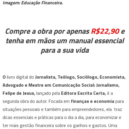
Imagem: Educação Financeira.
e
adquira
o
ebook
Compre a obra por apenas
R$22,90
e
–
tenha em mãos um manual essencial
“10
para a sua vida
PASSOS
PARA
ALCANÇAR
A
O
livro digital do
Jornalista, Teólogo, Sociólogo, Economista,
ESTABILIDADE
FINANCEIRA”
Advogado e Mestre em Comunicação Social: Jornalismo,
e
Felipe de Jesus,
lançado pela
Editora Escrita Certa,
é a
tenha
segunda obra do autor. Focada em
finanças e economia
para
mais
situações pessoais e também para empreendedores, ela traz
controle
dicas essenciais e práticas para o dia a dia, para economizar e
sobre
ter mais gestão financeira sobre os ganhos e gastos. Uma
os