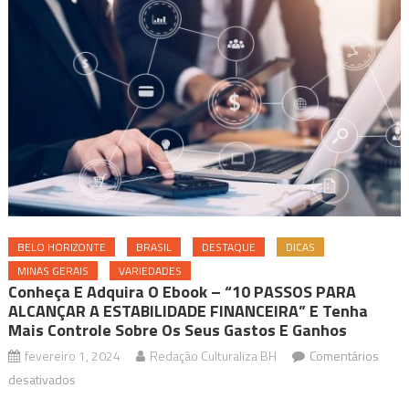
BELO HORIZONTE
BRASIL
DESTAQUE
DICAS
MINAS GERAIS
VARIEDADES
Conheça E Adquira O Ebook – “10 PASSOS PARA
ALCANÇAR A ESTABILIDADE FINANCEIRA” E Tenha
Mais Controle Sobre Os Seus Gastos E Ganhos
fevereiro 1, 2024
Redação Culturaliza BH
Comentários
em
desativados
Conheça