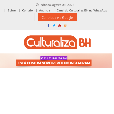
Skip
sábado, agosto 08, 2026
to
Sobre
Contato
Anuncie
Canal do Culturaliza BH no WhatsApp
content
Contribua via Google