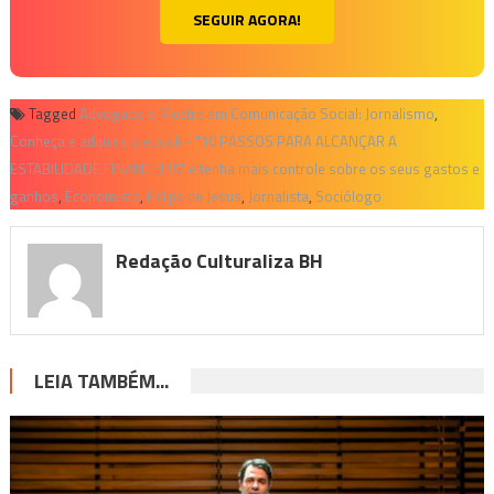
SEGUIR AGORA!
Tagged
Advogado e Mestre em Comunicação Social: Jornalismo
,
Conheça e adquira o ebook - "10 PASSOS PARA ALCANÇAR A
ESTABILIDADE FINANCEIRA" e tenha mais controle sobre os seus gastos e
ganhos
,
Economista
,
Felipe de Jesus
,
Jornalista
,
Sociólogo
Redação Culturaliza BH
LEIA TAMBÉM...