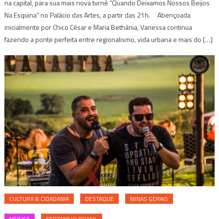
na capital, para sua mais nova turnê “Quando Deixamos Nossos Beijos
Na Esquina” no Palácio das Artes, a partir das 21h. Abençoada
inicialmente por Chico César e Maria Bethânia, Vanessa continua
fazendo a ponte perfeita entre regionalismo, vida urbana e mais do […]
CULTURA & CIDADANIA
DESTAQUE
MINAS GERAIS
MÚSICA
SERTANEJO BRASIL