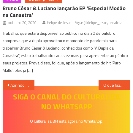
Bruno César & Luciano lançarão EP ‘Especial Modão
na Canastra’
outubro 20, 2020
Felipe de Jesus - Siga: @felipe_jesusjornalista
Trabalho, que estará disponível ao público no dia 30 de outubro,
comprova que a dupla aproveitou o momento de pandemia para
trabalhar Bruno César & Luciano, conhecidos como “A Dupla da
Canastra”, estão trabalhando cada vez mais para apresentar ao público
seus projetos. Prova disso, foi que, após o lançamento do hit ‘Puro
Malte’, eles já […]
Navegação
Abrindo as cortinas: um guia para se dedicar ao teatro
O que fazer em BH e região neste final de semana (03/02 e 04/02)? Confira 20 eventos ou mais!
de
SIGA O CANAL DO CULTURALIZA
NO WHATSAPP
Post
O Culturaliza BH está agora no WhatsApp.