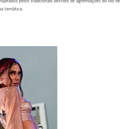
nspirados pelos tradicionais desfiles de agremiações do Rio de
na temática.