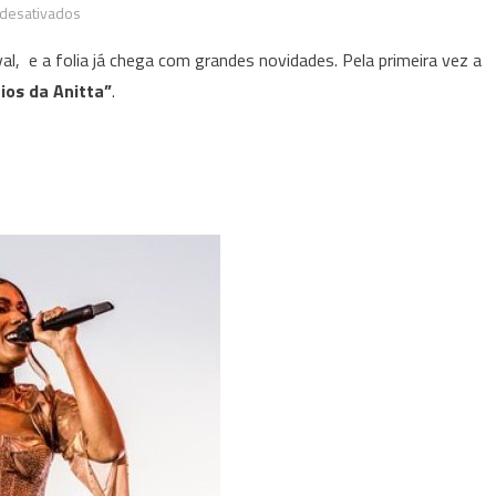
em
desativados
“Ensaios
, e a folia já chega com grandes novidades. Pela primeira vez a
da
ios da Anitta”
.
Anitta”
confirma
show
na
capital
mineira,
dia
27
de
janeiro,
no
Mineirão