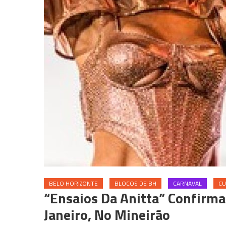
BELO HORIZONTE
BLOCOS DE BH
CARNAVAL
CU
“Ensaios Da Anitta” Confirma
Janeiro, No Mineirão