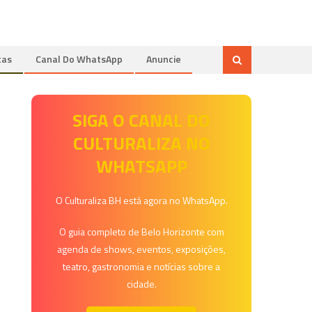
tas
Canal Do WhatsApp
Anuncie
SIGA O CANAL DO
CULTURALIZA NO
WHATSAPP
O Culturaliza BH está agora no WhatsApp.
O guia completo de Belo Horizonte com
agenda de shows, eventos, exposições,
teatro, gastronomia e notícias sobre a
cidade.