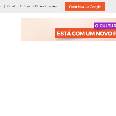
e
Canal do Culturaliza BH no WhatsApp
Contribua via Google