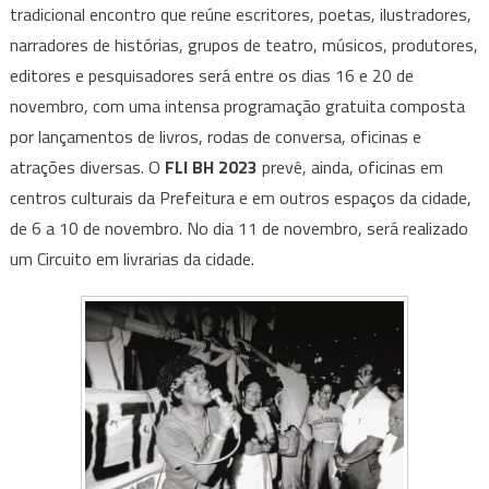
tradicional encontro que reúne escritores, poetas, ilustradores,
BH
2023
narradores de histórias, grupos de teatro, músicos, produtores,
tem
editores e pesquisadores será entre os dias 16 e 20 de
lema
novembro, com uma intensa programação gratuita composta
“vozes
por lançamentos de livros, rodas de conversa, oficinas e
e
atrações diversas. O
FLI BH 2023
prevê, ainda, oficinas em
ideias
centros culturais da Prefeitura e em outros espaços da cidade,
para
de 6 a 10 de novembro. No dia 11 de novembro, será realizado
vidas
um Circuito em livrarias da cidade.
justas”