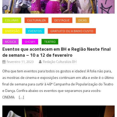
COLUNAS
CULTURALIZA
DESTAQUE
DICAS
DIVERSÃO
EVENTOS
GRATUITO OU A BAIXO CUSTO
MÚSICA
SHOWS
TEATRO
Eventos que acontecem em BH e Região Neste final
de semana – 10 a 12 de fevereiro
fevereiro 11, 2023
Redação Culturaliza BH
Olha que tem eventos para todos os gostos e idades! A folia não para,
as mostras de cinema e exposições continuam em alta e este é o último
final de semana para curtir à 48ª Campanha de Popularização do Teatro
e Dança. Confira abaixo os eventos que separamos para vocês:
CINEMA: […]