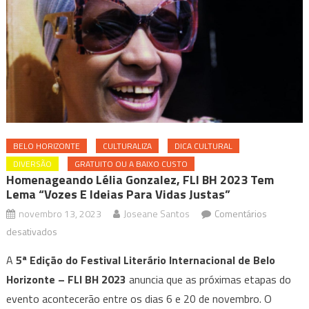
BELO HORIZONTE
CULTURALIZA
DICA CULTURAL
DIVERSÃO
GRATUITO OU A BAIXO CUSTO
Homenageando Lélia Gonzalez, FLI BH 2023 Tem
Lema “vozes E Ideias Para Vidas Justas”
novembro 13, 2023
Joseane Santos
Comentários
em
desativados
Homenageando
A
5ª Edição do Festival Literário Internacional de Belo
Lélia
Horizonte – FLI BH 2023
anuncia que as próximas etapas do
Gonzalez,
evento acontecerão entre os dias 6 e 20 de novembro. O
FLI