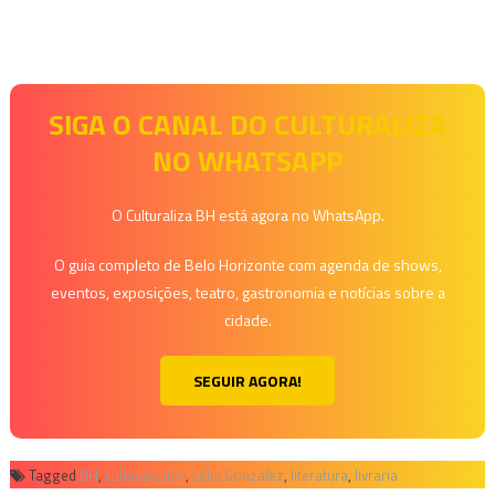
SIGA O CANAL DO CULTURALIZA
NO WHATSAPP
O Culturaliza BH está agora no WhatsApp.
O guia completo de Belo Horizonte com agenda de shows,
eventos, exposições, teatro, gastronomia e notícias sobre a
cidade.
SEGUIR AGORA!
Tagged
BH
,
culturalizabh
,
Lélia Gonzalez
,
literatura
,
livraria