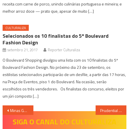
receita com carne de porco, unindo culinárias portuguesa e mineira; e
melhor arroz doce — prato que, apesar de muito […]
CULTURALIZA
Selecionados os 10 finalistas do 5º Boulevard
Fashion Design
setembro 21, 2017
Reporter Culturaliza
O Boulevard Shopping divulgou uma lista com os 10 finalistas do 5º
Boulevard Fashion Design. No próximo dia 23 de setembro, os
estilistas selecionados participarão de um desfile, a partir das 17 horas,
na Praça de Eventos, piso 1 do Boulevard. Na ocasião, serão
escolhidos os três vendedores. Os finalistas do concurso, eleitos por
um júri composto […]
Navegação
Minas Gerais recebe Burger Fest, maior roteiro gastronômico de hambúrguer do mundo
Prudential Concerts 2023 encerra temporada em Belo Horizonte com show da banda Jota Quest acompanhada de orquestra de músicos locais
de
SIGA O CANAL DO CULTURALIZA