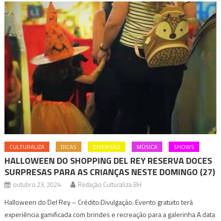
CULTURALIZA
DICAS
DIVERSÃO
MÚSICA
SHOWS
HALLOWEEN DO SHOPPING DEL REY RESERVA DOCES
SURPRESAS PARA AS CRIANÇAS NESTE DOMINGO (27)
outubro 23, 2024
Redação Culturaliza BH
Halloween do Del Rey – Crédito:Divulgação. Evento gratuito terá
experiência gamificada com brindes e recreação para a galerinha A data