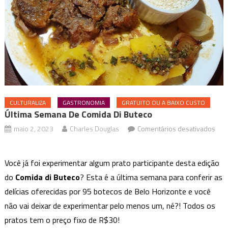
CULTURALIZA
GASTRONOMIA
GRATUITO OU A BAIXO CUSTO
Última Semana De Comida Di Buteco
maio 2, 2023
Charles Douglas
Comentários desativados
em
Última
Você já foi experimentar algum prato participante desta edição
semana
do
Comida di Buteco
? Esta é a última semana para conferir as
de
delícias oferecidas por 95 botecos de Belo Horizonte e você
Comida
di
não vai deixar de experimentar pelo menos um, né?! Todos os
Buteco
pratos tem o preço fixo de R$30!