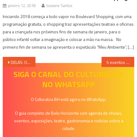
janeiro 12, 2018
Joseane Santos
Iniciando 2018 começa a todo vapor no Boulevard Shopping, com uma
programação gratuita, o shopping traz apresentações teatrais e oficinas
para a criançada nos próximos fins de semana de janeiro, para o
público infantil soltar a imaginação e colocar a mão na massa. No
primeiro fim de semana se apresenta o espetáculo “Meu Ambiente”, […]
Navegação
DELAS: Oficina de Graffiti e Customização – Projeto oferece oficinas de arte gratuitas para mulheres no Centro Cultural Alto Vera Cruz e honenageia Dona Valdete
5 eventos gratuitos ou a baixo custo que rolam ainda nesta semana em BH
de
SIGA O CANAL DO CULTURALIZA
NO WHATSAPP
Post
O Culturaliza BH está agora no WhatsApp.
O guia completo de Belo Horizonte com agenda de shows,
eventos, exposições, teatro, gastronomia e notícias sobre a
cidade.