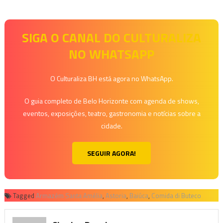
SIGA O CANAL DO CULTURALIZA
NO WHATSAPP
O Culturaliza BH está agora no WhatsApp.
O guia completo de Belo Horizonte com agenda de shows,
eventos, exposições, teatro, gastronomia e notícias sobre a
cidade.
SEGUIR AGORA!
Tagged
Armazém Santa Amélia
,
Astoria
,
Baiúca
,
Comida di Buteco