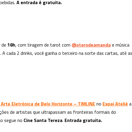
bebidas.
A entrada é gratuita.
r de
18h
, com tiragem de tarot com
@otarodeamanda
e música
. A cada 2 drinks, você ganha o terceiro na sorte das cartas, até a
 Arte Eletrônica de Belo Horizonte – TIMLINE
no
Espai Ateliê
a
ções de artistas que ultrapassam as fronteiras formais do
ão segue no
Cine Santa Tereza
.
Entrada gratuita.