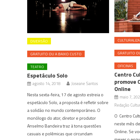
CULTURALIZA
DIVERSÃO
GRATUITO OU
GRATUITO OU A BAIXO CUSTO
OFICINAS
TEATRO
Centro Cul
Espetáculo Solo
promove O
agosto 14, 2018
Joseane Santos
Online
Nesta sexta-feira, 17 de agosto estreia o
maio 7, 20
espetáculo Solo, a proposta é refletir sobre
Redação Cultur
a solidão no mundo contemporâneo. O
O Centro Cult
monólogo do ator, diretor e produtor
neste mês de
Anselmo Bandeira traz à tona questões
Online. Se v
casuais e polêmicas que circundam
mexer o esque