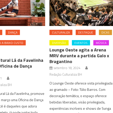
DANÇA
CULTURALIZA
DESTAQUE
DICAS
 A BAIXO CUSTO
DIVERSÃO
EVENTOS
MÚSICA
Lounge Oeste agita a Arena
MRV durante a partida Galo x
tural Lá da Favelinha
Bragantino
ficina de Dança
setembro 18, 2024
Redação Culturaliza BH
21
O Lounge Oeste oferece vista privilegiada
aliza BH
ao gramado – Foto: Túlio Barros. Com
ural Lá da Favelinha, promove
decoração temática, o espaço oferece
 março uma Oficina de Dança
bebidas liberadas, visão privilegiada,
ocê é daqueles que adora
experiências incríveis e shows de Sunga
leto, já pode juntar toda