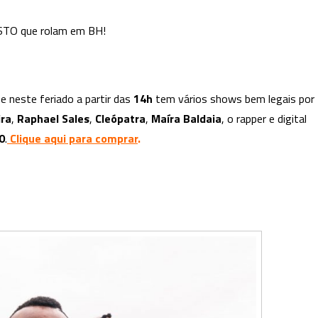
eventos
gratuitos
STO que rolam em BH!
ou
a
baixo
custo
e neste feriado a partir das
14h
tem vários shows bem legais por
que
ira
,
Raphael Sales
,
Cleópatra
,
Maíra Baldaia
, o rapper e digital
rolam
0
.
Clique aqui para comprar
.
em
BH
neste
feriado
(02/11)