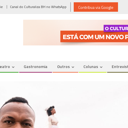
ie
Canal do Culturaliza BH no WhatsApp
Contribua via Google
eatro
Gastronomia
Outros
Colunas
Entrevis