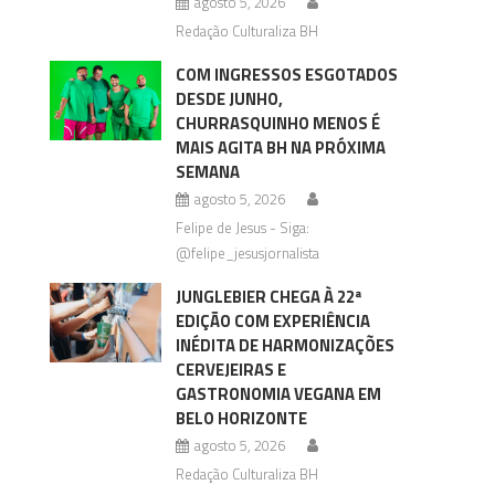
agosto 5, 2026
Redação Culturaliza BH
COM INGRESSOS ESGOTADOS
DESDE JUNHO,
CHURRASQUINHO MENOS É
MAIS AGITA BH NA PRÓXIMA
SEMANA
agosto 5, 2026
Felipe de Jesus - Siga:
@felipe_jesusjornalista
JUNGLEBIER CHEGA À 22ª
EDIÇÃO COM EXPERIÊNCIA
INÉDITA DE HARMONIZAÇÕES
CERVEJEIRAS E
GASTRONOMIA VEGANA EM
BELO HORIZONTE
agosto 5, 2026
Redação Culturaliza BH