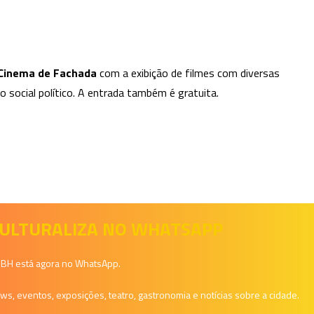
Cinema de Fachada
com a exibição de filmes com diversas
social político. A entrada também é gratuita.
 CULTURALIZA NO WHATSAPP
a BH está agora no WhatsApp.
, eventos, exposições, teatro, gastronomia e notícias sobre a cidade.