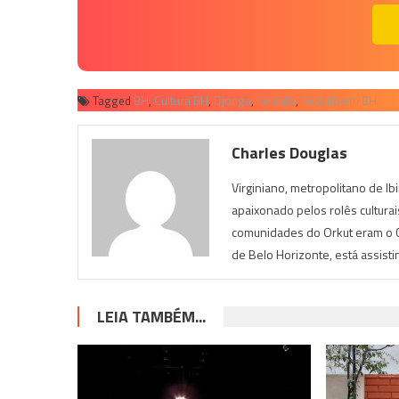
Tagged
BH
,
Cultura BH
,
Djonga
,
Feriado
,
Feriado em BH
Charles Douglas
Virginiano, metropolitano de Ib
apaixonado pelos rolês cultura
comunidades do Orkut eram o Cu
de Belo Horizonte, está assist
LEIA TAMBÉM...