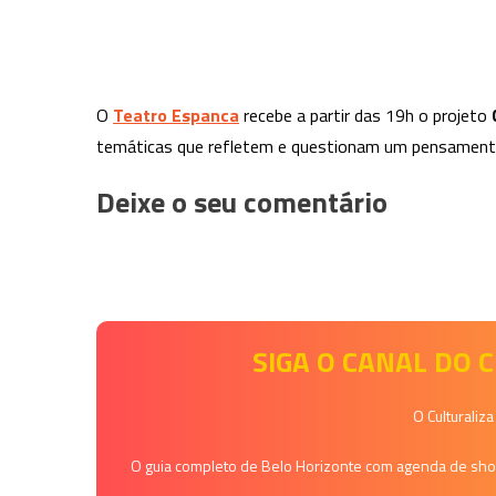
O
Teatro Espanca
recebe a partir das 19h o projeto
temáticas que refletem e questionam um pensamento 
Deixe o seu comentário
SIGA O CANAL DO
O Culturaliz
O guia completo de Belo Horizonte com agenda de shows