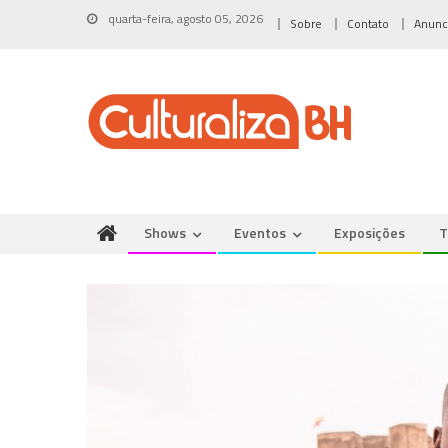
Skip
quarta-feira, agosto 05, 2026
Sobre
Contato
Anunc
to
content
Shows
Eventos
Exposições
T