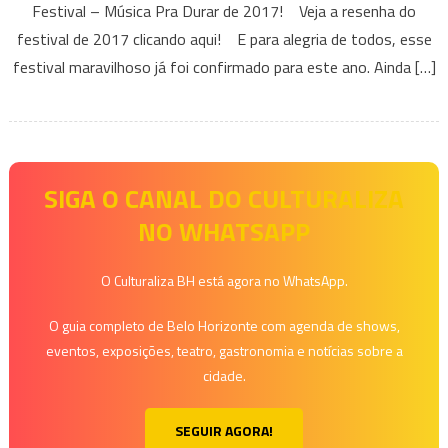
Festival – Música Pra Durar de 2017! Veja a resenha do
Veloso
festival de 2017 clicando aqui! E para alegria de todos, esse
e
muito
festival maravilhoso já foi confirmado para este ano. Ainda […]
mais
no
Breve
Festival
–
SIGA O CANAL DO CULTURALIZA
Música
NO WHATSAPP
Pra
Durar
O Culturaliza BH está agora no WhatsApp.
2018
O guia completo de Belo Horizonte com agenda de shows,
eventos, exposições, teatro, gastronomia e notícias sobre a
cidade.
SEGUIR AGORA!