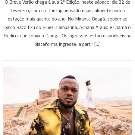
O Breve Verão chega à sua 2ª Edição, neste sábado, dia 22 de
Verão
fevereiro, com um line-up pensado especialmente para a
une
estação mais quente do ano. No Mirante Beagá, sobem ao
Baco
palco Baco Exu do Blues, Lamparina, Adriana Araújo e Chama o
Exu
do
Síndico, que convida Djonga. Os ingressos estão disponíveis na
Blues,
plataforma Ingresse, a partir […]
Chama
o
Síndico
convida
Djonga,
entre
outras
atrações
no
Mirante
Beagá