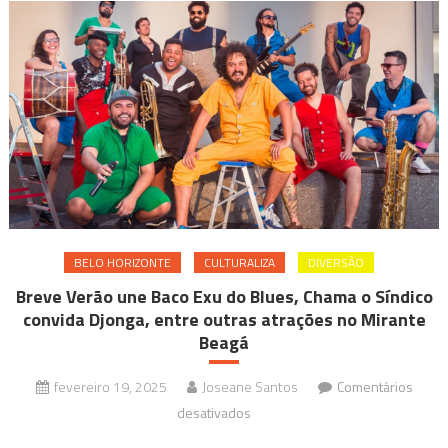
BELO HORIZONTE
CULTURALIZA
DIVERSÃO
Breve Verão une Baco Exu do Blues, Chama o Síndico
convida Djonga, entre outras atrações no Mirante
Beagá
fevereiro 19, 2025
Joseane Santos
Comentários
em
desativados
Breve