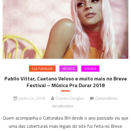
neste
feriado
(02/11)
CULTURALIZA
MÚSICA
SHOWS
Pabllo Vittar, Caetano Veloso e muito mais no Breve
Festival – Música Pra Durar 2018
junho 24, 2018
Charles Douglas
Comentários
em
desativados
Pabllo
Quem acompanha o Culturaliza BH desde o ano passado viu que
Vittar,
uma das coberturas mais legais do site foi feita no Breve
Caetano