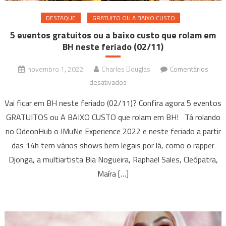
DESTAQUE
GRATUITO OU A BAIXO CUSTO
5 eventos gratuitos ou a baixo custo que rolam em
BH neste feriado (02/11)
novembro 1, 2022
Charles Douglas
Comentários
em
desativados
5
Vai ficar em BH neste feriado (02/11)? Confira agora 5 eventos
eventos
GRATUITOS ou A BAIXO CUSTO que rolam em BH! Tá rolando
gratuitos
no OdeonHub o IMuNe Experience 2022 e neste feriado a partir
ou
das 14h tem vários shows bem legais por lá, como o rapper
a
baixo
Djonga, a multiartista Bia Nogueira, Raphael Sales, Cleópatra,
custo
Maíra […]
que
rolam
em
BH