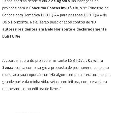
Estão abertas desde o dia
2 de agosto
, as inscrições de
para
projetos para o
Concurso Contos Invisíveis,
o 1º Concurso de
o
Contos com Temática LGBTQIA+ para pessoas LGBTQIA+ de
Concurso
Belo Horizonte. Nele, serão selecionados contos de
10
Contos
Invisíveis,
autores
residentes em Belo Horizonte e declaradamente
que
LGBTQIA+.
busca
promover
a
A coordenadora do projeto e militante LGBTQIA+,
literatura
Carolina
LGBTQIA+.
Souza
, conta como surgiu a proposta de promover o concurso
e destaca sua importância: “Há algum tempo a literatura ocupa
grande parte da minha vida, seja como leitora, como escritora
ou mesmo como editora de livros.”