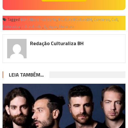
Tagged
#BH. #Belo Horizonte
,
#Cultura #CulturaBH
,
Concurso
,
Cult
,
Culturaliza
,
culturalizabh
,
lgbtqia+
,
literatura
Redação Culturaliza BH
LEIA TAMBÉM...