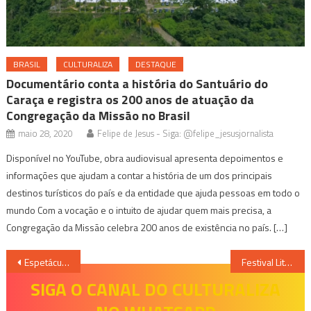
BRASIL
CULTURALIZA
DESTAQUE
Documentário conta a história do Santuário do
Caraça e registra os 200 anos de atuação da
Congregação da Missão no Brasil
maio 28, 2020
Felipe de Jesus - Siga: @felipe_jesusjornalista
Disponível no YouTube, obra audiovisual apresenta depoimentos e
informações que ajudam a contar a história de um dos principais
destinos turísticos do país e da entidade que ajuda pessoas em todo o
mundo Com a vocação e o intuito de ajudar quem mais precisa, a
Congregação da Missão celebra 200 anos de existência no país. […]
Navegação
Espetáculo virtual celebra os encontros sociais unindo dramaturgia e a participação ativa do público – de 05 a 08 de agosto
Festival Literário Internacional de BH apresenta mais de 100 atrações gratuitas
de
SIGA O CANAL DO CULTURALIZA