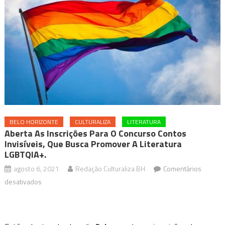
BELO HORIZONTE
CULTURALIZA
LITERATURA
Aberta As Inscrições Para O Concurso Contos
Invisíveis, Que Busca Promover A Literatura
LGBTQIA+.
agosto 6, 2021
Redação Culturaliza BH
Comentários
em
desativados
Aberta
as
inscrições