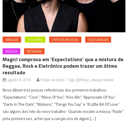
ANALISE
COLUNAS
CRÍTICA MUSICAL
CULTURALIZA
MÚSICA
RESENHA
Magic! comprova em ‘Expectations’ que a mistura de
Reggae, Rock e Eletrônico podem trazer um ótimo
resultado
agosto 9, 2019
Felipe de Jesus - Siga: @felipe_jesusjornalista
Novo álbum traz poucas referências dos primeiros trabalhos;
“Expectations”, “Core”, “More Of You”, “Kiss Me”, “Appreciate Of You”,
“Darts In The Dark”, “Motions”, “Things You Say” e “A Little Bit Of Love”
são alguns dos hits do novo trabalho Quando escutei a música “Rude”
pela primeira vez, achei que a canção era de algum […]