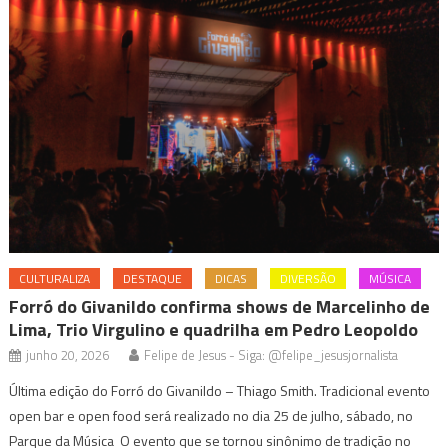
CULTURALIZA
DESTAQUE
DICAS
DIVERSÃO
MÚSICA
Forró do Givanildo confirma shows de Marcelinho de
Lima, Trio Virgulino e quadrilha em Pedro Leopoldo
junho 20, 2026
Felipe de Jesus - Siga: @felipe_jesusjornalista
Última edição do Forró do Givanildo – Thiago Smith. Tradicional evento
open bar e open food será realizado no dia 25 de julho, sábado, no
Parque da Música O evento que se tornou sinônimo de tradição no