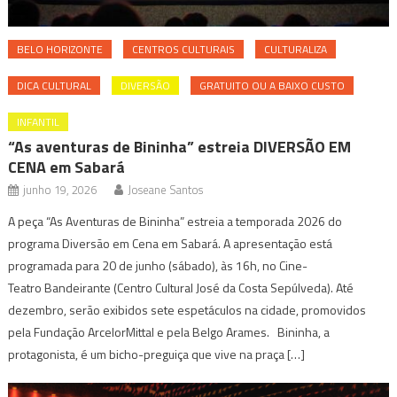
BELO HORIZONTE
CENTROS CULTURAIS
CULTURALIZA
DICA CULTURAL
DIVERSÃO
GRATUITO OU A BAIXO CUSTO
INFANTIL
“As aventuras de Bininha” estreia DIVERSÃO EM
CENA em Sabará
junho 19, 2026
Joseane Santos
A peça “As Aventuras de Bininha” estreia a temporada 2026 do
programa Diversão em Cena em Sabará. A apresentação está
programada para 20 de junho (sábado), às 16h, no Cine-
Teatro Bandeirante (Centro Cultural José da Costa Sepúlveda). Até
dezembro, serão exibidos sete espetáculos na cidade, promovidos
pela Fundação ArcelorMittal e pela Belgo Arames. Bininha, a
protagonista, é um bicho-preguiça que vive na praça […]