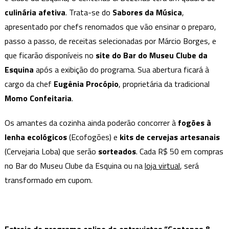
com
culinária afetiva
. Trata-se do
Sabores da Música
,
bate-
apresentado por chefs renomados que vão ensinar o preparo,
papo
passo a passo, de receitas selecionadas por Márcio Borges, e
com
que ficarão disponíveis no
site do Bar do Museu Clube da
Lô
Esquina
após a exibição do programa. Sua abertura ficará à
Borges
cargo da chef
Eugênia Procópio
, proprietária da tradicional
Momo Confeitaria
.
Os amantes da cozinha ainda poderão concorrer à
fogões à
lenha ecológicos
(Ecofogões) e
kits de cervejas artesanais
(Cervejaria Loba) que serão
sorteados
. Cada R$ 50 em compras
no Bar do Museu Clube da Esquina ou na
loja virtual
, será
transformado em cupom.
Estreia do programa online de entrevistas “Centenas &