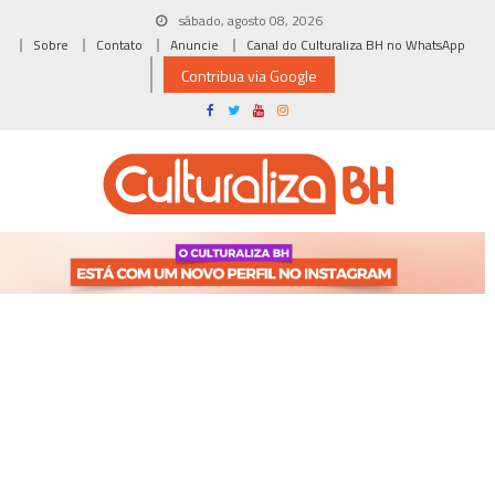
Skip
sábado, agosto 08, 2026
to
Sobre
Contato
Anuncie
Canal do Culturaliza BH no WhatsApp
content
Contribua via Google