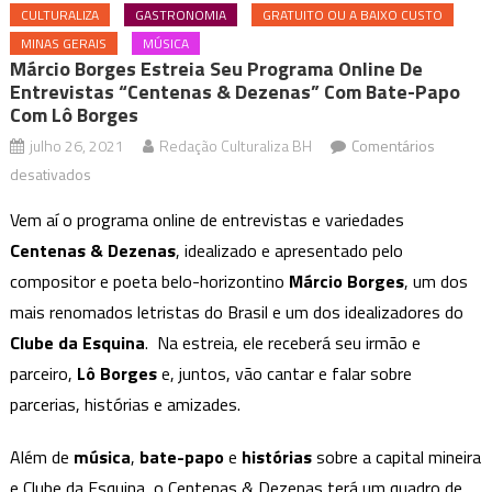
CULTURALIZA
GASTRONOMIA
GRATUITO OU A BAIXO CUSTO
MINAS GERAIS
MÚSICA
Márcio Borges Estreia Seu Programa Online De
Entrevistas “Centenas & Dezenas” Com Bate-Papo
Com Lô Borges
julho 26, 2021
Redação Culturaliza BH
Comentários
em
desativados
Márcio
Vem aí o programa online de entrevistas e variedades
Borges
Centenas & Dezenas
, idealizado e apresentado pelo
estreia
compositor e poeta belo-horizontino
Márcio Borges
, um dos
seu
mais renomados letristas do Brasil e um dos idealizadores do
programa
online
Clube da Esquina
. Na estreia, ele receberá seu irmão e
de
parceiro,
Lô Borges
e, juntos, vão cantar e falar sobre
entrevistas
parcerias, histórias e amizades.
“Centenas
&
Além de
música
,
bate-papo
e
histórias
sobre a capital mineira
Dezenas”
e Clube da Esquina, o Centenas & Dezenas terá um quadro de