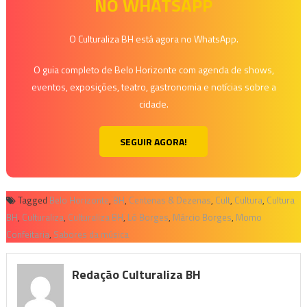
NO WHATSAPP
O Culturaliza BH está agora no WhatsApp.
O guia completo de Belo Horizonte com agenda de shows,
eventos, exposições, teatro, gastronomia e notícias sobre a
cidade.
SEGUIR AGORA!
Tagged
Belo Horizonte
,
BH
,
Centenas & Dezenas
,
Cult
,
Cultura
,
Cultura
BH
,
Culturaliza
,
Culturaliza BH
,
Lô Borges
,
Márcio Borges
,
Momo
Confeitaria
,
Sabores da música
Redação Culturaliza BH