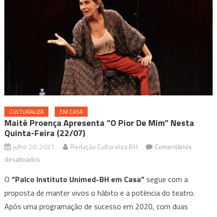
CULTURALIZA
EM CASA
Maitê Proença Apresenta “O Pior De Mim” Nesta
Quinta-Feira (22/07)
julho 20, 2021
Redação Culturaliza BH
Comentários
em
desativados
Maitê
O
“Palco Instituto Unimed-BH em Casa”
segue com a
Proença
proposta de manter vivos o hábito e a potência do teatro.
apresenta
Após uma programação de sucesso em 2020, com duas
“O