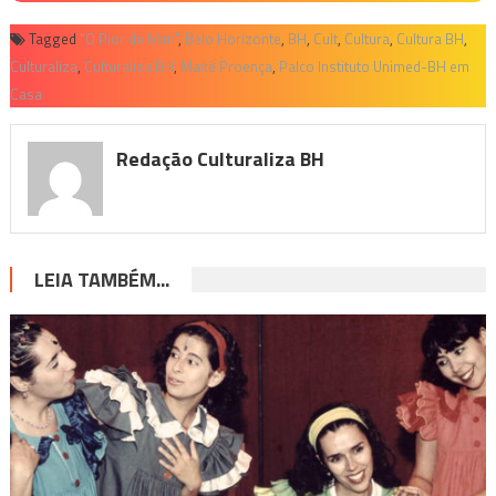
Tagged
"O Pior de Mim"
,
Belo Horizonte
,
BH
,
Cult
,
Cultura
,
Cultura BH
,
Culturaliza
,
Culturaliza BH
,
Maitê Proença
,
Palco Instituto Unimed-BH em
Casa
Redação Culturaliza BH
LEIA TAMBÉM...