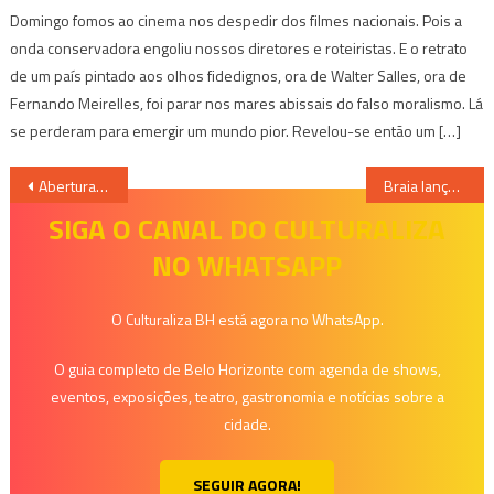
Domingo fomos ao cinema nos despedir dos filmes nacionais. Pois a
onda conservadora engoliu nossos diretores e roteiristas. E o retrato
de um país pintado aos olhos fidedignos, ora de Walter Salles, ora de
Fernando Meirelles, foi parar nos mares abissais do falso moralismo. Lá
se perderam para emergir um mundo pior. Revelou-se então um […]
Navegação
Abertura do 53º Festival de Inverno UFMG é nesta sexta-feira!
Braia lança novo álbum com diálogos entre a música brasileira, tradição irlandesa e mais
de
SIGA O CANAL DO CULTURALIZA
NO WHATSAPP
Post
O Culturaliza BH está agora no WhatsApp.
O guia completo de Belo Horizonte com agenda de shows,
eventos, exposições, teatro, gastronomia e notícias sobre a
cidade.
SEGUIR AGORA!