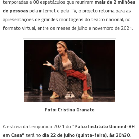
temporadas e 08 espetáculos que reuniram
Pior
mais de 2 milhões
de
de pessoas
pela internet e pela TV, o projeto retorna para as
Mim”
apresentações de grandes montagens do teatro nacional, no
nesta
formato virtual, entre os meses de julho e novembro de 2021.
quinta-
feira
(22/07)
Foto: Cristina Granato
A estreia da temporada 2021 do
“Palco Instituto Unimed-BH
em Casa”
será no
dia 22 de julho (quinta-feira), às 20h30
,