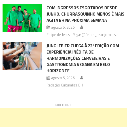
COM INGRESSOS ESGOTADOS DESDE
JUNHO, CHURRASQUINHO MENOS É MAIS
AGITA BH NA PRÓXIMA SEMANA
agosto 5, 2026
Felipe de Jesus - Siga: @felipe_jesusjornalista
JUNGLEBIER CHEGA À 22ª EDIÇÃO COM
EXPERIÊNCIA INÉDITA DE
HARMONIZAÇÕES CERVEJEIRAS E
GASTRONOMIA VEGANA EM BELO
HORIZONTE
agosto 5, 2026
Redação Culturaliza BH