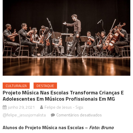
CULTURALIZA
DESTAQUE
Projeto Música Nas Escolas Transforma Crianças E
Adolescentes Em Músicos Profissionais Em MG
junho 29, 2021
Felipe de Jesus - Siga:
em
@felipe_jesusjornalista
Comentários desativados
Projeto
Alunos do Projeto Música nas Escolas –
Foto: Bruno
Música