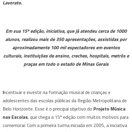
Lavorato.
nas
Escolas
transforma
crianças
Em sua 15ª edição, iniciativa, que já atendeu cerca de 1000
e
alunos, realizou mais de 350 apresentações, assistidas por
adolescentes
aproximadamente 100 mil espectadores em eventos
em
culturais, instituições de ensino, creches, hospitais, metrôs e
músicos
profissionais
praças em todo o estado de Minas Gerais
em
MG
I
ncentivar e investir na formação musical de crianças e
adolescentes das escolas públicas da Região Metropolitana de
Belo Horizonte. Esse é o principal objetivo do
Projeto Música
nas Escolas
, que chega a 15ª edição com muitos motivos para
comemorar. Com a primeira turma iniciada em 2005, a iniciativa