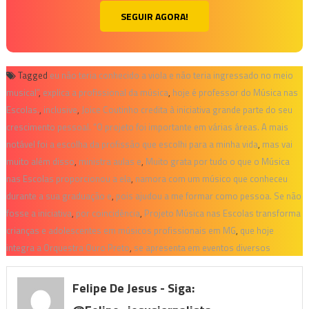
SEGUIR AGORA!
Tagged
eu não teria conhecido a viola e não teria ingressado no meio
musical”
,
explica a profissional da música
,
hoje é professor do Música nas
Escolas.
,
inclusive
,
Joice Coutinho credita à iniciativa grande parte do seu
crescimento pessoal. “O projeto foi importante em várias áreas. A mais
notável foi a escolha da profissão que escolhi para a minha vida
,
mas vai
muito além disso
,
ministra aulas e
,
Muito grata por tudo o que o Música
nas Escolas proporcionou a ela
,
namora com um músico que conheceu
durante a sua graduação e
,
pois ajudou a me formar como pessoa. Se não
fosse a iniciativa
,
por coincidência
,
Projeto Música nas Escolas transforma
crianças e adolescentes em músicos profissionais em MG
,
que hoje
integra a Orquestra Ouro Preto
,
se apresenta em eventos diversos
Felipe De Jesus - Siga: