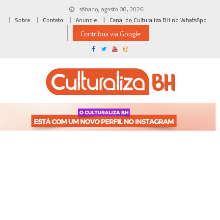
Skip
sábado, agosto 08, 2026
to
Sobre
Contato
Anuncie
Canal do Culturaliza BH no WhatsApp
content
Contribua via Google