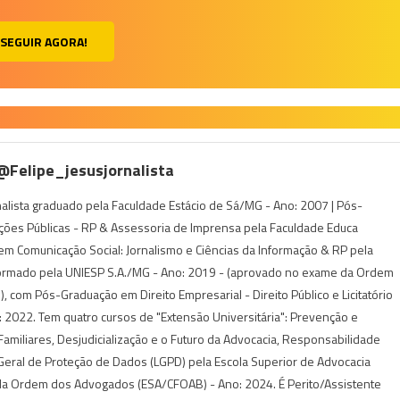
SEGUIR AGORA!
 @felipe_jesusjornalista
rnalista graduado pela Faculdade Estácio de Sá/MG - Ano: 2007 | Pós-
ções Públicas - RP & Assessoria de Imprensa pela Faculdade Educa
m Comunicação Social: Jornalismo e Ciências da Informação & RP pela
ormado pela UNIESP S.A./MG - Ano: 2019 - (aprovado no exame da Ordem
 com Pós-Graduação em Direito Empresarial - Direito Público e Licitatório
 2022. Tem quatro cursos de "Extensão Universitária": Prevenção e
s Familiares, Desjudicialização e o Futuro da Advocacia, Responsabilidade
i Geral de Proteção de Dados (LGPD) pela Escola Superior de Advocacia
da Ordem dos Advogados (ESA/CFOAB) - Ano: 2024. É Perito/Assistente