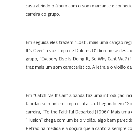
casa abrindo o álbum com o som marcante e conhecid
carreira do grupo.
Em seguida eles trazem “Lost”, mais uma canção reg
It’s Over” a voz limpa de Dolores O’ Riordan se dest
grupo, “Evebory Else Is Doing It, So Why Cant We? (19
traz mais um som característico. A letra e o violão d
Em “Catch Me If Can” a banda faz uma introdução inc
Riordan se mantem limpa e intacta. Chegando em “Got
carreira, “To the Faithful Departed (1996)”. Mais um
“Illusion” chega com um belo violão, algo bem pareci
Refrão na medida e a doçura que a cantora sempre c