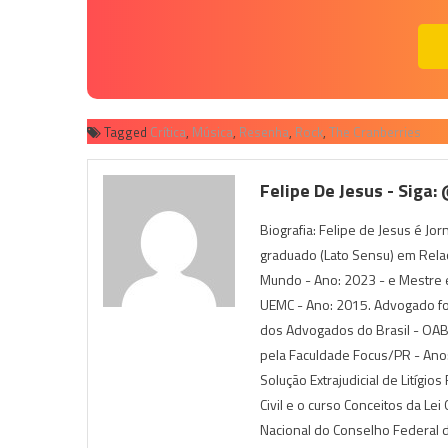
Tagged
Crítica
,
Música
,
Resenha
,
Rock
,
The Cranberries
Felipe De Jesus - Siga:
Biografia: Felipe de Jesus é Jo
graduado (Lato Sensu) em Rela
Mundo - Ano: 2023 - e Mestre e
UEMC - Ano: 2015. Advogado f
dos Advogados do Brasil - OAB),
pela Faculdade Focus/PR - Ano:
Solução Extrajudicial de Litígio
Civil e o curso Conceitos da Le
Nacional do Conselho Federal 