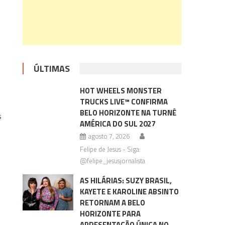
ÚLTIMAS
HOT WHEELS MONSTER
TRUCKS LIVE™ CONFIRMA
BELO HORIZONTE NA TURNÊ
s
AMÉRICA DO SUL 2027
agosto 7, 2026
Felipe de Jesus - Siga:
@felipe_jesusjornalista
AS HILÁRIAS: SUZY BRASIL,
KAYETE E KAROLINE ABSINTO
RETORNAM A BELO
HORIZONTE PARA
APRESENTAÇÃO ÚNICA NO