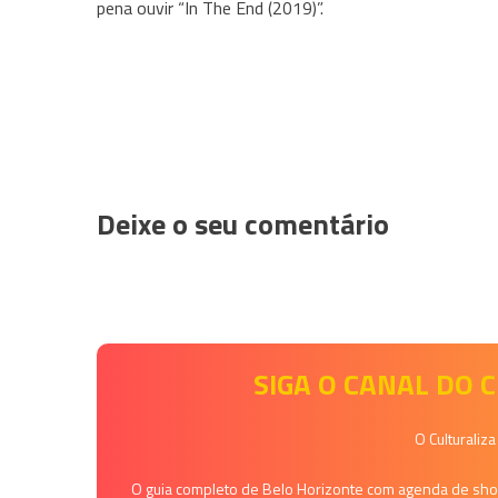
pena ouvir “In The End (2019)”.
Deixe o seu comentário
SIGA O CANAL DO
O Culturaliz
O guia completo de Belo Horizonte com agenda de shows