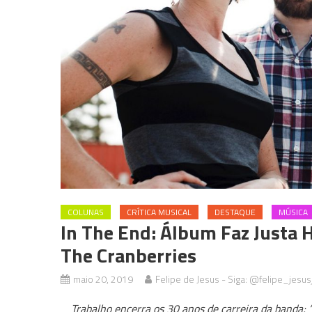
COLUNAS
CRÍTICA MUSICAL
DESTAQUE
MÚSICA
In The End: Álbum Faz Justa
The Cranberries
maio 20, 2019
Felipe de Jesus - Siga: @felipe_jesus
Trabalho encerra os 30 anos de carreira da banda; “