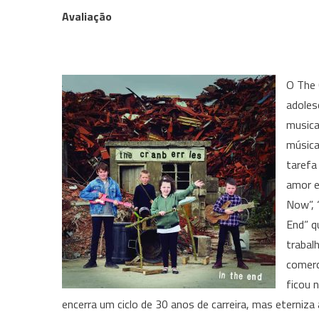
Avaliação
O The 
adoles
musica
música
tarefa
amor e
Now”, 
End” q
trabal
comerc
ficou 
encerra um ciclo de 30 anos de carreira, mas eterniza