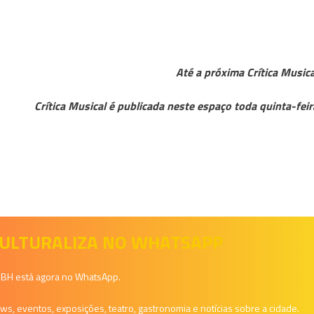
Até a próxima Crítica Musica
Crítica Musical é publicada neste espaço toda quinta-feir
 CULTURALIZA NO WHATSAPP
a BH está agora no WhatsApp.
, eventos, exposições, teatro, gastronomia e notícias sobre a cidade.