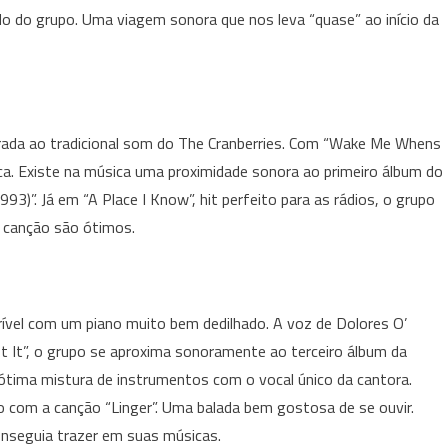
o do grupo. Uma viagem sonora que nos leva “quase” ao início da
rada ao tradicional som do The Cranberries. Com “Wake Me Whens
aca. Existe na música uma proximidade sonora ao primeiro álbum do
93)”. Já em “A Place I Know”, hit perfeito para as rádios, o grupo
a canção são ótimos.
rível com um piano muito bem dedilhado. A voz de Dolores O’
 It”, o grupo se aproxima sonoramente ao terceiro álbum da
a ótima mistura de instrumentos com o vocal único da cantora.
do com a canção “Linger”. Uma balada bem gostosa de se ouvir.
onseguia trazer em suas músicas.