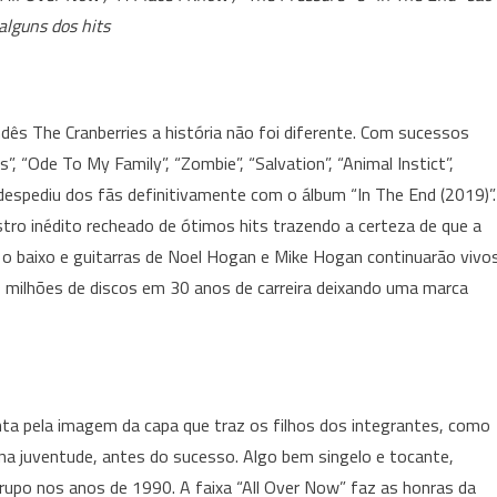
The
alguns dos hits
End:
Álbum
faz
justa
s The Cranberries a história não foi diferente. Com sucessos
homenagem
, “Ode To My Family”, “Zombie”, “Salvation”, “Animal Instict”,
a
despediu dos fãs definitivamente com o álbum “In The End (2019)”.
Dolores
tro inédito recheado de ótimos hits trazendo a certeza de que a
O’
Riordan
r, o baixo e guitarras de Noel Hogan e Mike Hogan continuarão vivo
no
 milhões de discos em 30 anos de carreira deixando uma marca
The
Cranberries
nta pela imagem da capa que traz os filhos dos integrantes, como
na juventude, antes do sucesso. Algo bem singelo e tocante,
rupo nos anos de 1990. A faixa “All Over Now” faz as honras da