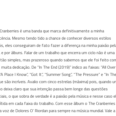
Cranberries é uma banda que marca definitivamente a minha
cência. Mesmo tendo tido a chance de conhecer diversos estilos
is, eles conseguiram de fato fazer a diferença na minha paixão pel
 e por álbuns. Falar de um trabalho que encerra um ciclo não é uma
 tão simples, mas prazeroso quando sabemos que ele foi feito co
 muita dedicação. De “In The End (2019)” indico as faixas: “All Over
“A Place I Know”, “Got It”, “Summer Song”, “The Pressure” e “In Th
ue são incríveis. Avalio com cinco estrelas (máxima) pois, quando 
ho deixa claro que sua intenção passa bem longe das questões
iais, o que sobra de verdade é a paixão pela música e nesse caso e
nítida em cada faixa do trabalho. Com esse álbum o The Cranberries
 a voz de Dolores O’ Riordan para sempre na música mundial. Vale a