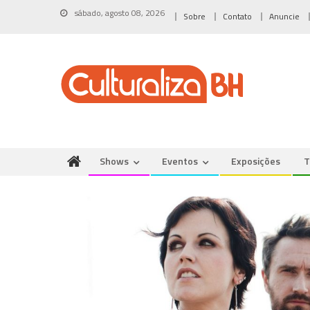
Skip
sábado, agosto 08, 2026
Sobre
Contato
Anuncie
to
content
Shows
Eventos
Exposições
T