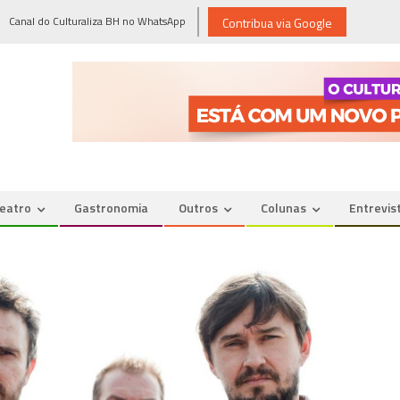
Canal do Culturaliza BH no WhatsApp
Contribua via Google
eatro
Gastronomia
Outros
Colunas
Entrevis