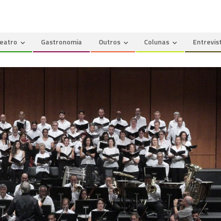
eatro
Gastronomia
Outros
Colunas
Entrevis