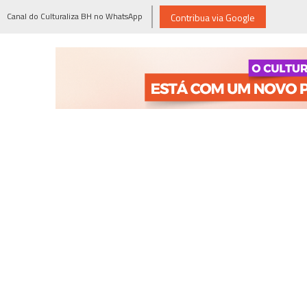
Canal do Culturaliza BH no WhatsApp
Contribua via Google