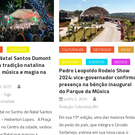
DIVERSÃO
CULTURALIZA
DESTAQUE
DICAS
Natal Santos Dumont
DIVERSÃO
EVENTOS
MÚSICA
a tradição natalina
Pedro Leopoldo Rodeio Show
, música e magia na
2024: vice-governador confirm
presença na bênção inaugural
, 2025
do Parque da Música
 - Siga:
junho 5, 2024
ornalista
Redação Culturaliza BH
tal no Sonho de Natal Santos
Em sua 19ª edição, uma das maiores festa
– Heberton Lopes. A Praça
do peão do país, que integra o Circuito
, no Centro da cidade, sediou
Sertanejo, estreia em sua nova casa: o
e Natal que marcou a