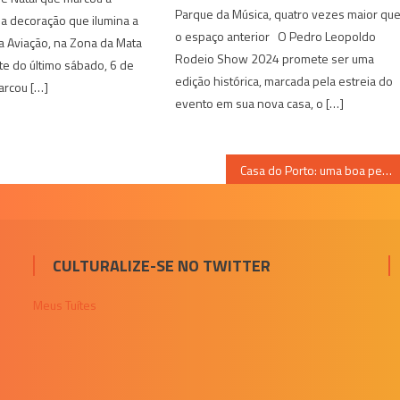
Parque da Música, quatro vezes maior qu
a decoração que ilumina a
o espaço anterior O Pedro Leopoldo
da Aviação, na Zona da Mata
Rodeio Show 2024 promete ser uma
te do último sábado, 6 de
edição histórica, marcada pela estreia do
rcou […]
evento em sua nova casa, o […]
Casa do Porto: uma boa pedida para amantes do bom vinho e gastronomia
CULTURALIZE-SE NO TWITTER
Meus Tuítes