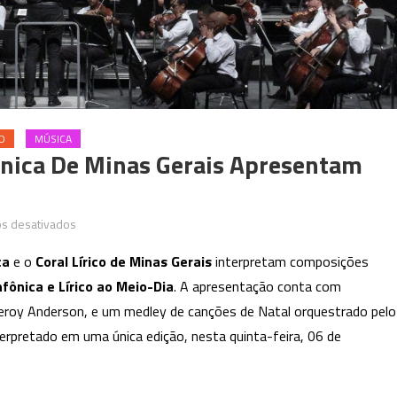
O
MÚSICA
fônica De Minas Gerais Apresentam
em
s desativados
Coral
ca
e o
Coral Lírico de Minas Gerais
interpretam composições
Lírico
nfônica e Lírico ao Meio-Dia
. A apresentação conta com
e
 Leroy Anderson, e um medley de canções de Natal orquestrado pelo
Orquestra
Sinfônica
terpretado em uma única edição, nesta quinta-feira, 06 de
de
Minas