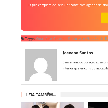
O guia completo de Belo Horizonte com agenda de shows
Tagged
Coral Lírico
,
Orquestra Sinfônica de Minas Gerais
,
Pa
Joseane Santos
Canceriana do coração apaixona
interior que encontrou na capit
LEIA TAMBÉM...