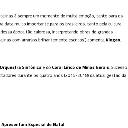
Gerais
Apresentam
natalinas é sempre um momento de muita emoção, tanto para os
Especial
de
ma data muito importante para os brasileiros, tanto pela cultura
Natal
 dessa época tão calorosa, interpretando obras de grandes
alinas com arranjos brilhantemente escritos”, comenta
Viegas
.
Orquestra Sinfônica
e do
Coral Lírico de Minas Gerais
. Sucesso
spectadores durante os quatro anos (2015-2018) da atual gestão da
is Apresentam Especial de Natal