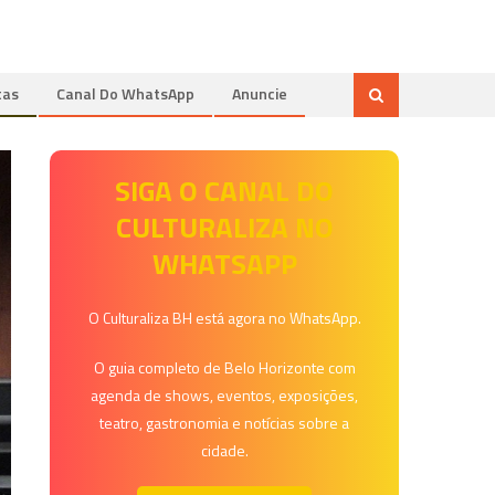
tas
Canal Do WhatsApp
Anuncie
SIGA O CANAL DO
CULTURALIZA NO
WHATSAPP
O Culturaliza BH está agora no WhatsApp.
O guia completo de Belo Horizonte com
agenda de shows, eventos, exposições,
teatro, gastronomia e notícias sobre a
cidade.