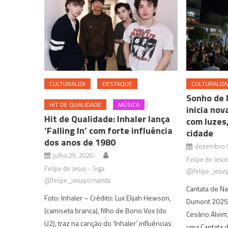
CULTURALIZA
DESTAQUE
CULTURALIZA
Sonho de 
HIT DE QUALIDADE
MÚSICA
inicia nov
Hit de Qualidade: Inhaler lança
com luzes
‘Falling In’ com forte influência
cidade
dos anos de 1980
dezembro 9
julho 29, 2020
Felipe de Jesus
Felipe de Jesus - Siga:
@felipe_jesusj
@felipe_jesusjornalista
Cantata de Na
Foto: Inhaler – Crédito: Lux Elijah Hewson,
Dumont 2025 
(camiseta branca), filho de Bono Vox (do
Cesário Alvim
U2), traz na canção do ‘Inhaler’ influências
uma Cantata d