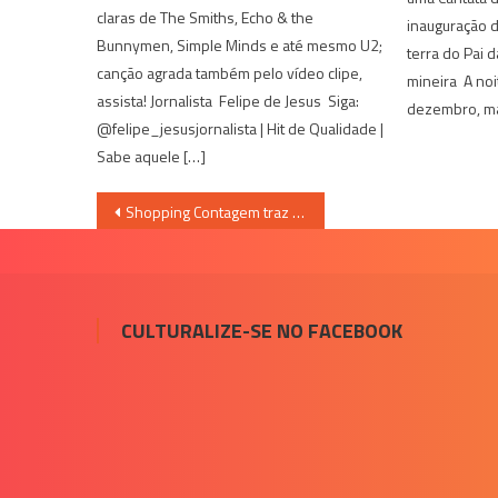
claras de The Smiths, Echo & the
inauguração d
Bunnymen, Simple Minds e até mesmo U2;
terra do Pai 
canção agrada também pelo vídeo clipe,
mineira A noi
assista! Jornalista Felipe de Jesus Siga:
dezembro, ma
@felipe_jesusjornalista | Hit de Qualidade |
Sabe aquele […]
Navegação
Shopping Contagem traz inovação na decoração de natal com a temática Frozen
de
Post
CULTURALIZE-SE NO FACEBOOK