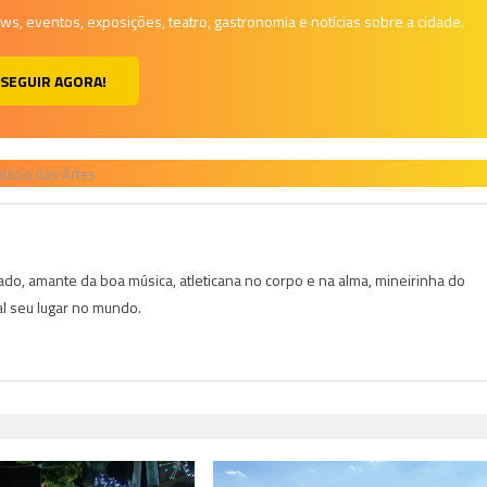
, eventos, exposições, teatro, gastronomia e notícias sobre a cidade.
SEGUIR AGORA!
lácio das Artes
do, amante da boa música, atleticana no corpo e na alma, mineirinha do
al seu lugar no mundo.