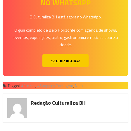
NO WHATSAPP
O Culturaliza BH está agora no WhatsApp.
O guia completo de Belo Horizonte com agenda de shows,
eventos, exposições, teatro, gastronomia e notícias sobre a
cidade.
SEGUIR AGORA!
Tagged
#Frozen
,
#ShoppingContagem
,
Natal
Redação Culturaliza BH