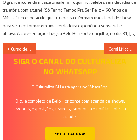
O grande ícone da música brasileira, Toquinho, celebra seis décadas de
trajetória com a turnê “Só Tenho Tempo Pra Ser Feliz – 60 Anos de
Música”, um espetáculo que ultrapassa o formato tradicional de show
para se transformar em uma verdadeira experiência sensorial e
afetiva. A apresentação chega a Belo Horizonte em julho, no dia 31, […]
Navegação
Curso de Produção de Cervejas Artesanais da Dünn Cervejaria no Mercado Central
Coral Lírico e Orquestra Sinfônica de Minas Gerais Apresentam Especial de Natal
de
SIGA O CANAL DO CULTURALIZA
NO WHATSAPP
Post
O Culturaliza BH está agora no WhatsApp.
O guia completo de Belo Horizonte com agenda de shows,
eventos, exposições, teatro, gastronomia e notícias sobre a
cidade.
SEGUIR AGORA!