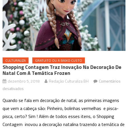
CULTURALIZA
GRATUITO OU A BAIXO CUSTO
Shopping Contagem Traz Inovação Na Decoração De
Natal Com A Temática Frozen
dezembro 5, 2018
Redação Culturaliza BH
Comentários
em
desativados
Shopping
Quando se fala em decoração de natal, as primeiras imagens
Contagem
que vem a cabeça são: Pinheiro, bolinhas vermelhas e pisca-
traz
pisca, certo? Sim ! Além de todos esses itens, o Shopping
inovação
Contagem inovou a decoração natalina trazendo a temática de
na