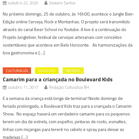
outubro 22, 2020
Joseane Santos
No próximo domingo, 25 de outubro, ás 16h00, acontece o Jungle Bier:
Edição online Cerveja, Rock e Montanhas. O projeto será transmitido
através do canal Beer School no Youtube. A live é a continuação do
Projeto Junglebier, festival de cervejas artesanais com conceitos
sustentáveis que acontece em Belo Horizonte. As harmonizações da
boa gastronomia e […]
CULTURALIZA
DIVERSÃO
INFANTIL
Camarim para a criançada no Boulevard Kids
outubro 11, 2017
Redação Culturaliza BH
E a semana da criança está longe de terminar! Neste domingo de
feriado prolongado, o Boulevard Kids traz para a criançada o Camarim
Show. No espaço haverá um verdadeiro camarim para os pequenos
terem um dia de estrela, com espelho, pinturas de rosto, esmaltes,
linhas com miçangas para tererê no cabelo e spray para deixar as
madeixas […]