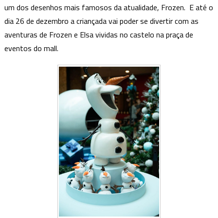
decoração
um dos desenhos mais famosos da atualidade, Frozen. E até o
de
dia 26 de dezembro a criançada vai poder se divertir com as
natal
aventuras de Frozen e Elsa vividas no castelo na praça de
com
eventos do mall.
a
temática
Frozen