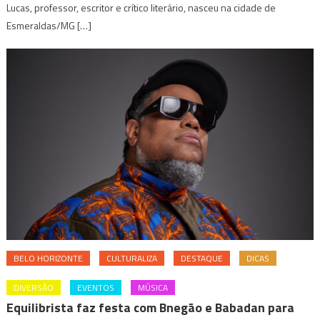
Lucas, professor, escritor e crítico literário, nasceu na cidade de
Esmeraldas/MG […]
BELO HORIZONTE
CULTURALIZA
DESTAQUE
DICAS
DIVERSÃO
EVENTOS
MÚSICA
Equilibrista faz festa com Bnegão e Babadan para