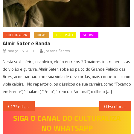
CULTURALIZA
DICAS
DIVERSÃO
SHOWS
Almir Sater e Banda
março 16, 2018
Joseane Santos
Nesta sexta-feira, o violeiro, eleito entre os 30 maiores instrumentistas
do violão e guitarra, Almir Sater, sobe ao palco do Grande Palácio das
Artes, acompanhado por sua viola de dez cordas, mais conhecida como
viola caipira. No repertório, os clássicos de sua carreira como “Tocando
em Frente”, “Chalana”, “Peão”, “Trem do Pantanal”, o último […]
Navegação
17ª edição da Restaurant Week chega à capital mineira com o tema “Menus de Sucesso”
O Escritor Gustavo Ferreira Lança seu Livro BHZombie na Leitura do Pátio Savassi
de
SIGA O CANAL DO CULTURALIZA
NO WHATSAPP
Post