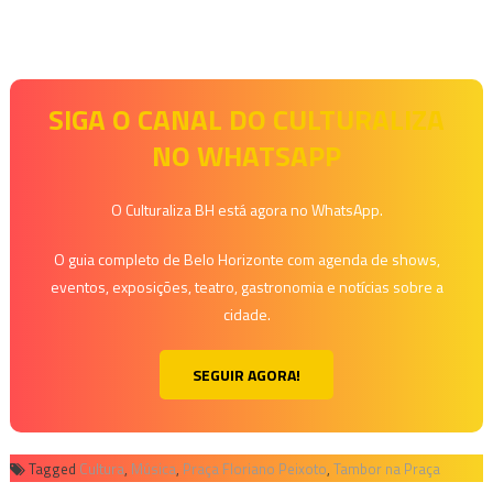
SIGA O CANAL DO CULTURALIZA
NO WHATSAPP
O Culturaliza BH está agora no WhatsApp.
O guia completo de Belo Horizonte com agenda de shows,
eventos, exposições, teatro, gastronomia e notícias sobre a
cidade.
SEGUIR AGORA!
Tagged
Cultura
,
Música
,
Praça Floriano Peixoto
,
Tambor na Praça