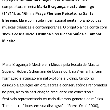
na
compositora mineira
Maria Bragança
,
neste domingo
Praça
(11/11
), às
16h
, na
Praça Floriano Peixoto
, no
Santa
recebe
Efigênia
. Ela é conhecida internacionalmente no âmbito das
a
saxofonista
músicas clássicas e contemporânea. O projeto ainda conta com
Maria
shows de
Mauricio Tizumba
e os
Blocos Saúde
e
Tambor
Bragança
Mineiro
.
Maria Bragança é Mestre em Música pela Escola de Musica
Superior Robert Schumann de Düsseldorf, na Alemanha, tem
formação e atuação em safoxofone e violino, tendo no
currículo a atuação em orquestras e conservatórios renomados
no país, além da participação frequente em concertos e
festivais representando os mais diversos gêneros da música.
Tem quatro álbuns em sua discografia: ‘Barro-Oco’ (2000),